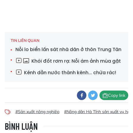
TIN LIÊN QUAN
Nỗi lo biển lấn sát nhà dân ở thôn Trung Tân
Khói đốt rơm rạ: Nỗi ám ảnh mùa gặt
Kênh dẫn nước thành kênh... chứa rác!
Copy link
#Sản xuất nông nghiêp
#Nông dân Hà Tĩnh sản xuất vụ hè 
BÌNH LUẬN