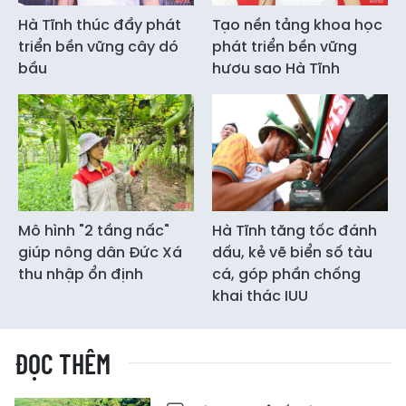
Hà Tĩnh thúc đẩy phát
Tạo nền tảng khoa học
triển bền vững cây dó
phát triển bền vững
bầu
hươu sao Hà Tĩnh
Mô hình "2 tầng nấc"
Hà Tĩnh tăng tốc đánh
giúp nông dân Đức Xá
dấu, kẻ vẽ biển số tàu
thu nhập ổn định
cá, góp phần chống
khai thác IUU
ĐỌC THÊM