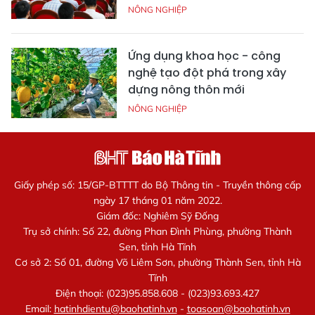
NÔNG NGHIỆP
Ứng dụng khoa học - công
nghệ tạo đột phá trong xây
dựng nông thôn mới
NÔNG NGHIỆP
Giấy phép số: 15/GP-BTTTT do Bộ Thông tin - Truyền thông cấp
ngày 17 tháng 01 năm 2022.
Giám đốc: Nghiêm Sỹ Đống
Trụ sở chính: Số 22, đường Phan Đình Phùng, phường Thành
Sen, tỉnh Hà Tĩnh
Cơ sở 2: Số 01, đường Võ Liêm Sơn, phường Thành Sen, tỉnh Hà
Tĩnh
Điện thoại: (023)95.858.608 - (023)93.693.427
Email:
hatinhdientu@baohatinh.vn
-
toasoan@baohatinh.vn