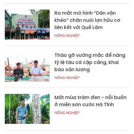
Ra mắt mô hình “Dân vận
khéo” chăn nuôi lợn hữu cơ
liên kết với Quế Lâm
NÔNG NGHIỆP
Tháo gỡ vướng mắc để nâng
tỷ lệ tàu cá cập cảng, khai
báo sản lượng
NÔNG NGHIỆP
Mất mùa trám đen - nỗi buồn
ở miền sơn cước Hà Tĩnh
NÔNG NGHIỆP