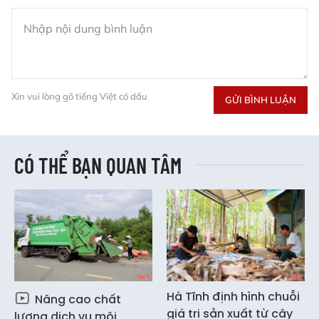
Xin vui lòng gõ tiếng Việt có dấu
GỬI BÌNH LUẬN
CÓ THỂ BẠN QUAN TÂM
Hà Tĩnh định hình chuỗi
Nâng cao chất
giá trị sản xuất từ cây
lượng dịch vụ môi