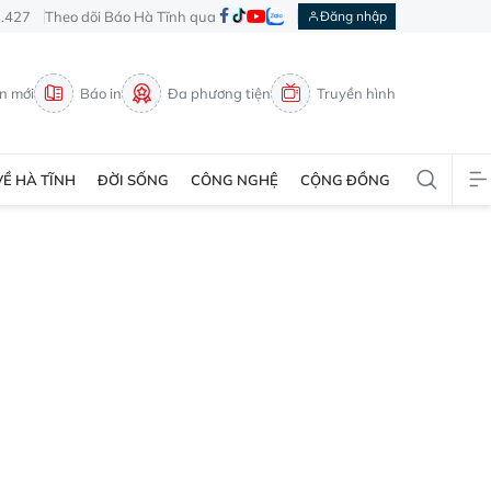
3.427
Theo dõi Báo Hà Tĩnh qua
Đăng nhập
in mới
Báo in
Đa phương tiện
Truyền hình
VỀ HÀ TĨNH
ĐỜI SỐNG
CÔNG NGHỆ
CỘNG ĐỒNG