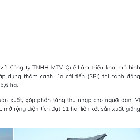
 với Công ty TNHH MTV Quế Lâm triển khai mô hìn
áp dụng thâm canh lúa cải tiến (SRI) tại cánh đồn
5,6 ha.
sản xuất, góp phần tăng thu nhập cho người dân. V
c mở rộng diện tích đạt 11 ha, liên kết sản xuất giốn