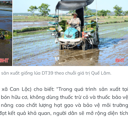
t sản xuất giống lúa DT39 theo chuỗi giá trị Quế Lâm.
ã Can Lộc) cho biết: “Trong quá trình sản xuất tạ
bón hữu cơ, không dùng thuốc trừ cỏ và thuốc bảo v
 nâng cao chất lượng hạt gạo và bảo vệ môi trườn
đạt kết quả khả quan, người dân sẽ mở rộng diện tíc