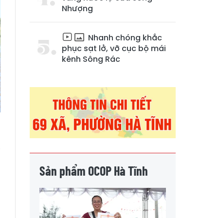
Nhượng
Nhanh chóng khắc
phục sạt lở, vỡ cục bộ mái
kênh Sông Rác
i
ệ
Sản phẩm OCOP Hà Tĩnh
g
h