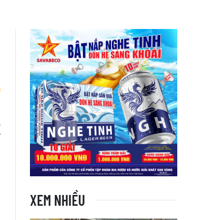
p
í
XEM NHIỀU