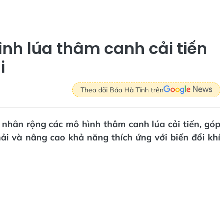
nh lúa thâm canh cải tiến
i
Theo dõi Báo Hà Tĩnh trên
h nhân rộng các mô hình thâm canh lúa cải tiến, gó
ải và nâng cao khả năng thích ứng với biến đổi kh