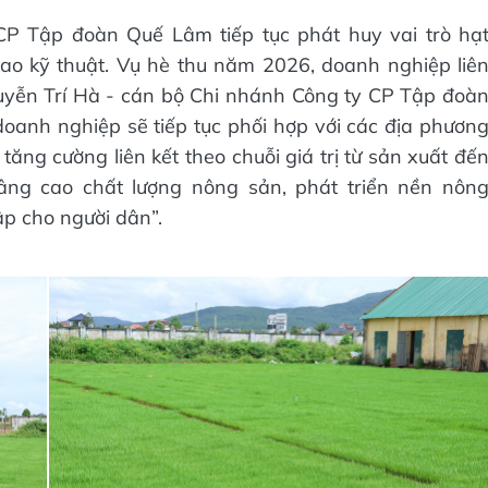
CP Tập đoàn Quế Lâm tiếp tục phát huy vai trò hạ
ao kỹ thuật. Vụ hè thu năm 2026, doanh nghiệp liê
uyễn Trí Hà - cán bộ Chi nhánh Công ty CP Tập đoà
 doanh nghiệp sẽ tiếp tục phối hợp với các địa phươn
tăng cường liên kết theo chuỗi giá trị từ sản xuất đế
âng cao chất lượng nông sản, phát triển nền nôn
p cho người dân”.