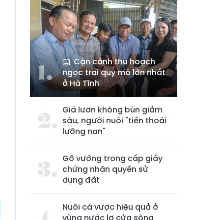
Cận cảnh thu hoạch
ngọc trai quy mô lớn nhất
ở Hà Tĩnh
h
Giá lươn không bùn giảm
g
sâu, người nuôi "tiến thoái
lưỡng nan"
ì
Gỡ vướng trong cấp giấy
chứng nhận quyền sử
g
dụng đất
Nuôi cá vược hiệu quả ở
vùng nước lợ cửa sông