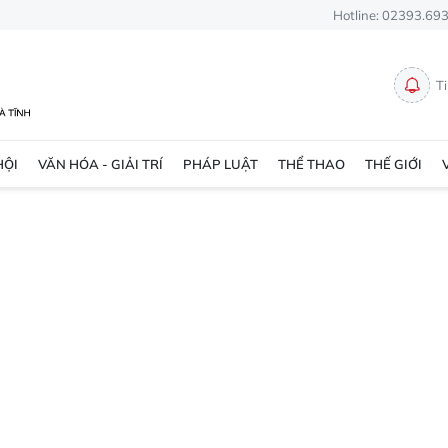
Hotline: 02393.69
T
HỘI
VĂN HÓA - GIẢI TRÍ
PHÁP LUẬT
THỂ THAO
THẾ GIỚI