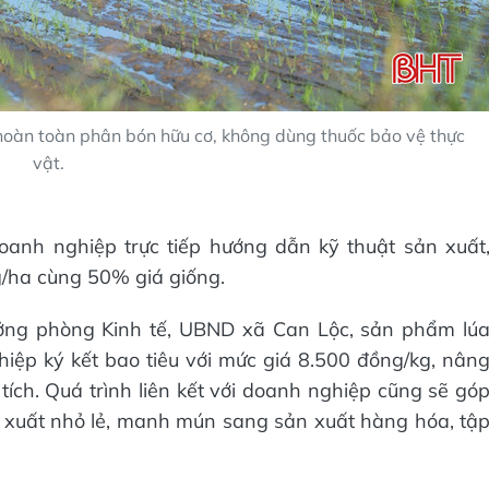
 hoàn toàn phân bón hữu cơ, không dùng thuốc bảo vệ thực
vật.
oanh nghiệp trực tiếp hướng dẫn kỹ thuật sản xuất
g/ha cùng 50% giá giống.
ng phòng Kinh tế, UBND xã Can Lộc, sản phẩm lú
hiệp ký kết bao tiêu với mức giá 8.500 đồng/kg, nân
 tích. Quá trình liên kết với doanh nghiệp cũng sẽ gó
n xuất nhỏ lẻ, manh mún sang sản xuất hàng hóa, tậ