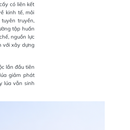
ấy có liên kết
ề kinh tế, môi
 tuyên truyền,
cường tập huấn
chế, nguồn lực
n với xây dựng
c lần đầu tiên
lúa giảm phát
y lúa vẫn sinh