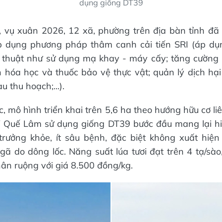
dụng giống DT39
, vụ xuân 2026, 12 xã, phường trên địa bàn tỉnh đã 
p dụng phương pháp thâm canh cải tiến SRI (áp dụn
- thuật như sử dụng mạ khay - máy cấy; tăng cường
 hóa học và thuốc bảo vệ thực vật; quản lý dịch hại
 thu hoạch;...).
, mô hình triển khai trên 5,6 ha theo hướng hữu cơ li
Quế Lâm sử dụng giống DT39 bước đầu mang lại hiệ
trưởng khỏe, ít sâu bệnh, đặc biệt không xuất hiệ
gã do dông lốc. Năng suất lúa tươi đạt trên 4 tạ/sào
hân ruộng với giá 8.500 đồng/kg.