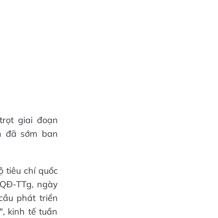
rọt giai đoạn
h đã sớm ban
 tiêu chí quốc
/QĐ-TTg, ngày
ầu phát triển
, kinh tế tuần