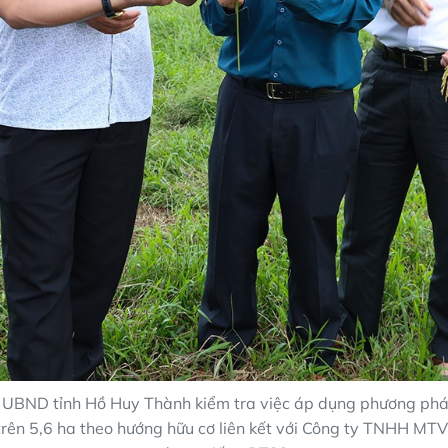
h UBND tỉnh Hồ Huy Thành kiểm tra việc áp dụng phương ph
 trên 5,6 ha theo hướng hữu cơ liên kết với Công ty TNHH M