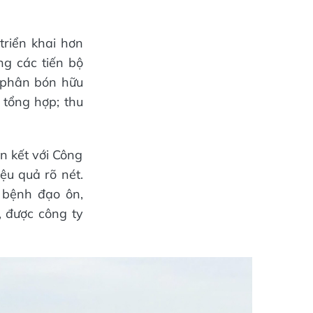
triển khai hơn
g các tiến bộ
 phân bón hữu
 tổng hợp; thu
ên kết với Công
u quả rõ nét.
n bệnh đạo ôn,
, được công ty