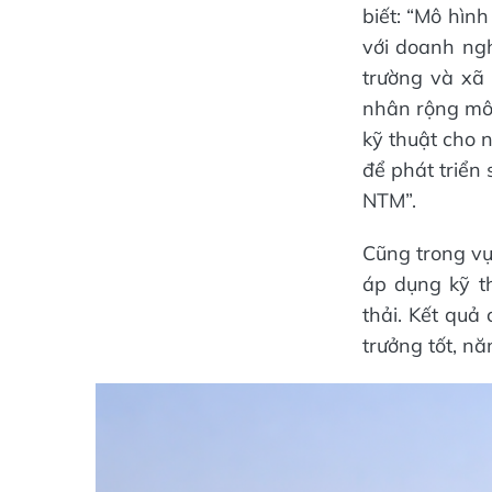
biết: “Mô hìn
với doanh ngh
trường và xã 
nhân rộng mô 
kỹ thuật cho 
để phát triển
NTM”.
Cũng trong vụ
áp dụng kỹ t
thải. Kết quả
trưởng tốt, nă