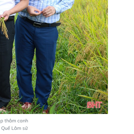
áp thâm canh
TV Quế Lâm sử