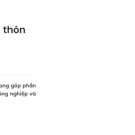
g thôn
đang góp phần
ông nghiệp và