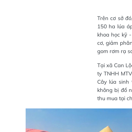
Trên cơ sở đó
150 ha lúa á
khoa học kỹ 
cơ, giảm phân
gom rơm rạ sau
Tại xã Can Lộc
ty TNHH MTV 
Cây lúa sinh 
không bị đổ n
thu mua tại c