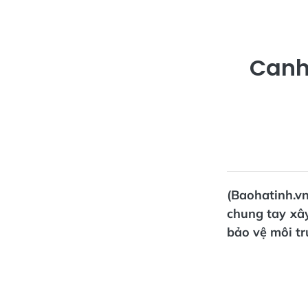
Canh 
(Baohatinh.v
chung tay xâ
bảo vệ môi tr