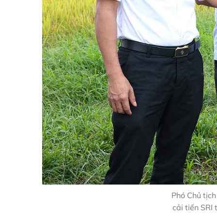
Phó Chủ tịc
cải tiến SRI