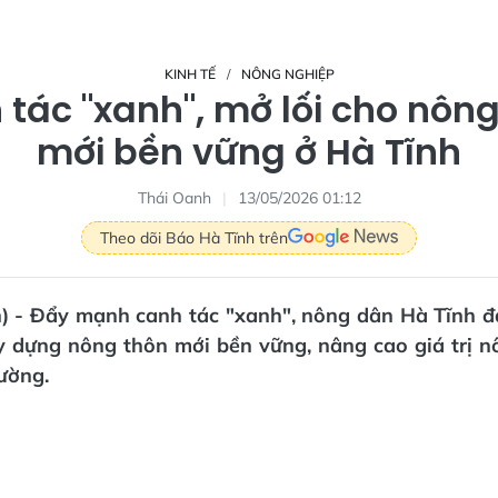
KINH TẾ
NÔNG NGHIỆP
tác "xanh", mở lối cho nôn
mới bền vững ở Hà Tĩnh
Thái Oanh
13/05/2026 01:12
Theo dõi Báo Hà Tĩnh trên
n) - Đẩy mạnh canh tác "xanh", nông dân Hà Tĩnh 
y dựng nông thôn mới bền vững, nâng cao giá trị n
ường.