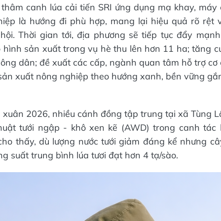
h thâm canh lúa cải tiến SRI ứng dụng mạ khay, máy c
iệp là hướng đi phù hợp, mang lại hiệu quả rõ rệt v
hội. Thời gian tới, địa phương sẽ tiếp tục đẩy mạnh
hình sản xuất trong vụ hè thu lên hơn 11 ha; tăng 
nông dân; đề xuất các cấp, ngành quan tâm hỗ trợ cơ 
 sản xuất nông nghiệp theo hướng xanh, bền vững gắ
 xuân 2026, nhiều cánh đồng tập trung tại xã Tùng Lộ
huật tưới ngập - khô xen kẽ (AWD) trong canh tác 
 cho thấy, dù lượng nước tưới giảm đáng kể nhưng câ
ng suất trung bình lúa tươi đạt hơn 4 tạ/sào.