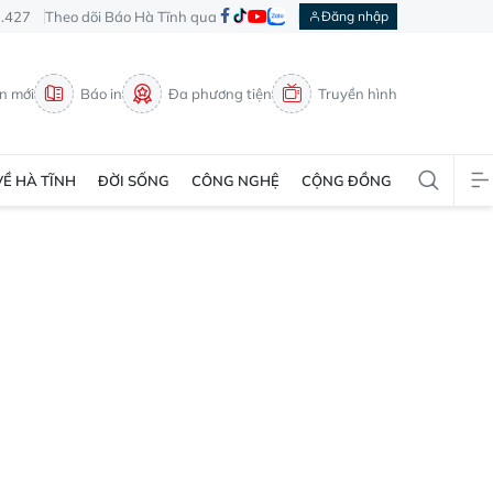
3.427
Theo dõi Báo Hà Tĩnh qua
Đăng nhập
in mới
Báo in
Đa phương tiện
Truyền hình
VỀ HÀ TĨNH
ĐỜI SỐNG
CÔNG NGHỆ
CỘNG ĐỒNG