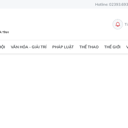
Hotline: 02393.69
T
HỘI
VĂN HÓA - GIẢI TRÍ
PHÁP LUẬT
THỂ THAO
THẾ GIỚI