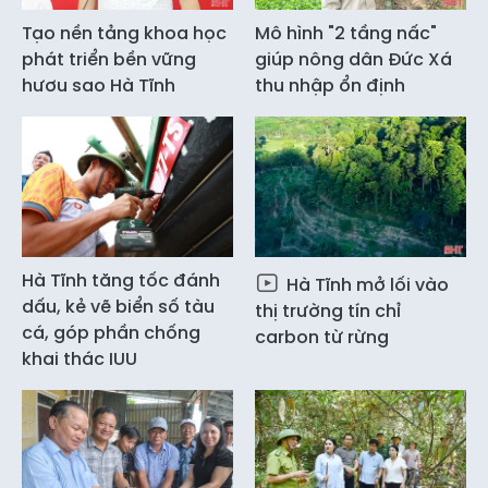
Tạo nền tảng khoa học
Mô hình "2 tầng nấc"
phát triển bền vững
giúp nông dân Đức Xá
hươu sao Hà Tĩnh
thu nhập ổn định
Hà Tĩnh tăng tốc đánh
Hà Tĩnh mở lối vào
dấu, kẻ vẽ biển số tàu
thị trường tín chỉ
cá, góp phần chống
carbon từ rừng
khai thác IUU