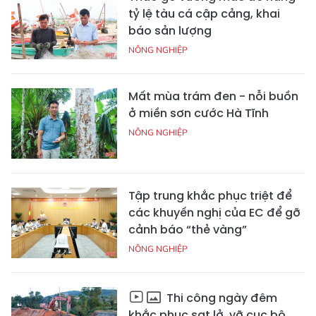
tỷ lệ tàu cá cập cảng, khai
báo sản lượng
NÔNG NGHIỆP
Mất mùa trám đen - nỗi buồn
ở miền sơn cước Hà Tĩnh
NÔNG NGHIỆP
Tập trung khắc phục triệt để
các khuyến nghị của EC để gỡ
cảnh báo “thẻ vàng”
NÔNG NGHIỆP
Thi công ngày đêm
khắc phục sạt lở, vỡ cục bộ