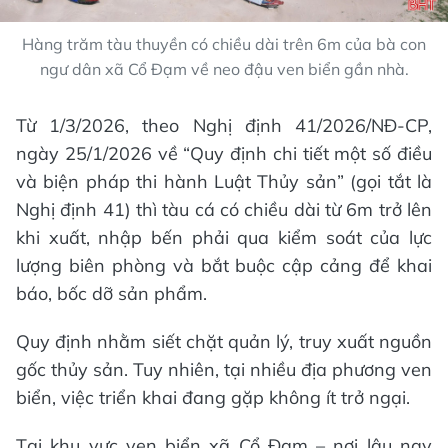
Hàng trăm tàu thuyền có chiều dài trên 6m của bà con
ngư dân xã Cổ Đạm về neo đậu ven biển gần nhà.
Từ 1/3/2026, theo Nghị định 41/2026/NĐ-CP,
ngày 25/1/2026 về “Quy định chi tiết một số điều
và biện pháp thi hành Luật Thủy sản” (gọi tắt là
Nghị định 41) thì tàu cá có chiều dài từ 6m trở lên
khi xuất, nhập bến phải qua kiểm soát của lực
lượng biên phòng và bắt buộc cập cảng để khai
báo, bốc dỡ sản phẩm.
Quy định nhằm siết chặt quản lý, truy xuất nguồn
gốc thủy sản. Tuy nhiên, tại nhiều địa phương ven
biển, việc triển khai đang gặp không ít trở ngại.
Tại khu vực ven biển xã Cổ Đạm – nơi lâu nay