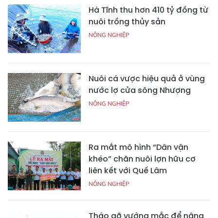
Hà Tĩnh thu hơn 410 tỷ đồng từ
nuôi trồng thủy sản
NÔNG NGHIỆP
Nuôi cá vược hiệu quả ở vùng
nước lợ cửa sông Nhượng
NÔNG NGHIỆP
Ra mắt mô hình “Dân vận
khéo” chăn nuôi lợn hữu cơ
liên kết với Quế Lâm
NÔNG NGHIỆP
Tháo gỡ vướng mắc để nâng