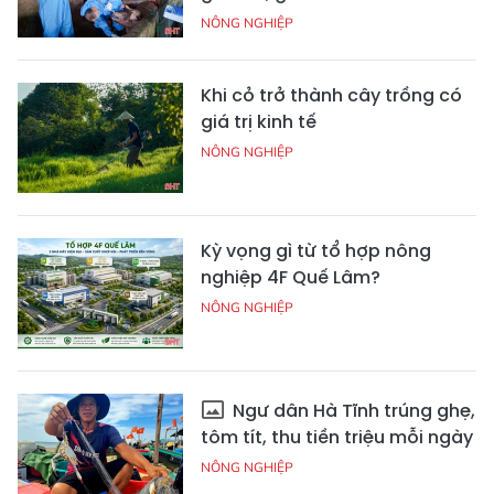
NÔNG NGHIỆP
Khi cỏ trở thành cây trồng có
giá trị kinh tế
NÔNG NGHIỆP
Kỳ vọng gì từ tổ hợp nông
nghiệp 4F Quế Lâm?
NÔNG NGHIỆP
Ngư dân Hà Tĩnh trúng ghẹ,
tôm tít, thu tiền triệu mỗi ngày
NÔNG NGHIỆP