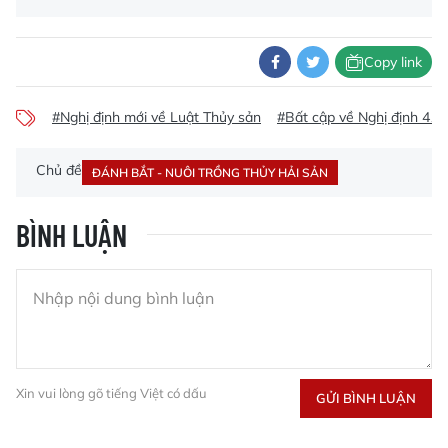
Copy link
#Nghị định mới về Luật Thủy sản
#Bất cập về Nghị định 41
Chủ đề
ĐÁNH BẮT - NUÔI TRỒNG THỦY HẢI SẢN
BÌNH LUẬN
Xin vui lòng gõ tiếng Việt có dấu
GỬI BÌNH LUẬN