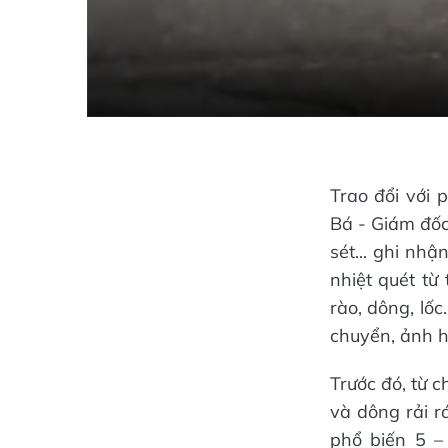
Trao đổi với 
Bá - Giám đốc
sét... ghi nh
nhiệt quét t
rào, dông, lốc
chuyển, ảnh h
Trước đó, từ c
và dông rải r
phổ biến 5 –