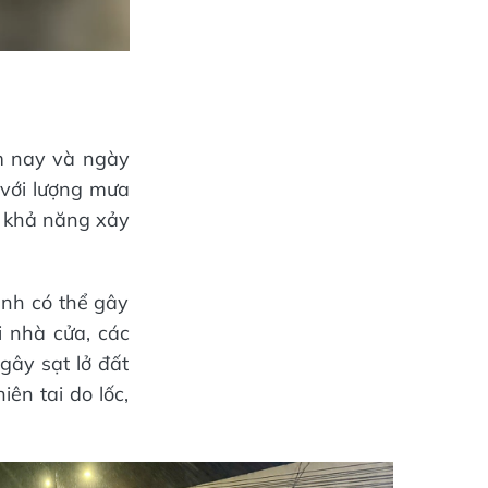
m nay và ngày
 với lượng mưa
ó khả năng xảy
ạnh có thể gây
 nhà cửa, các
gây sạt lở đất
iên tai do lốc,