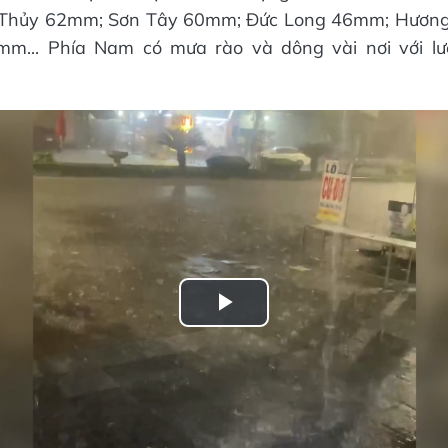
 Thủy 62mm; Sơn Tây 60mm; Đức Long 46mm; Hương
m... Phía Nam có mưa rào và dông vài nơi với l
Play
Video