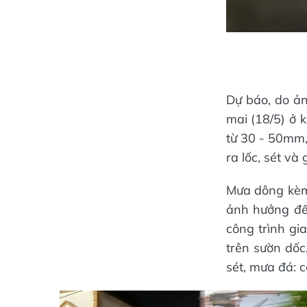
Dự báo, do ả
mai (18/5) ở 
từ 30 - 50mm,
ra lốc, sét và
Mưa dông kèm 
ảnh hưởng đế
công trình gi
trên sườn dốc,
sét, mưa đá: c