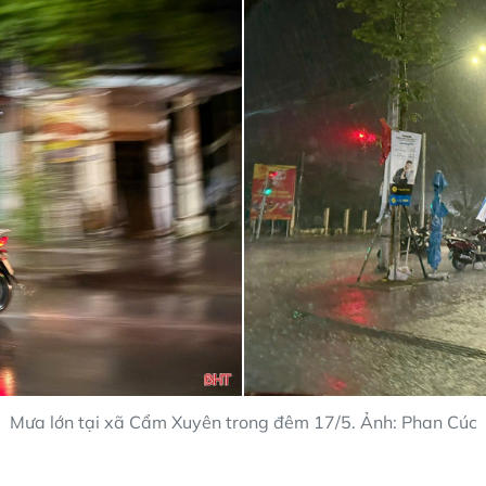
Mưa lớn tại xã Cẩm Xuyên trong đêm 17/5. Ảnh: Phan Cúc