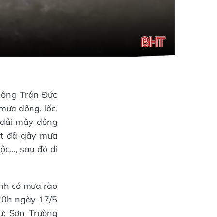
, ông Trần Đức
mưa dông, lốc,
ừ dải mây dông
ệt đã gây mưa
c..., sau đó di
Tĩnh có mưa rào
 20h ngày 17/5
ư: Sơn Trường