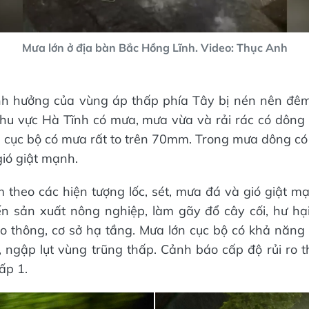
Mưa lớn ở địa bàn Bắc Hồng Lĩnh. Video: Thục Anh
nh hưởng của vùng áp thấp phía Tây bị nén nên đê
khu vực Hà Tĩnh có mưa, mưa vừa và rải rác có dông
 cục bộ có mưa rất to trên 70mm. Trong mưa dông c
 gió giật mạnh.
theo các hiện tượng lốc, sét, mưa đá và gió giật m
n sản xuất nông nghiệp, làm gãy đổ cây cối, hư hại
ao thông, cơ sở hạ tầng. Mưa lớn cục bộ có khả năng 
 ngập lụt vùng trũng thấp. Cảnh báo cấp độ rủi ro th
ấp 1.