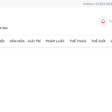
Hotline: 02393.69
T
HỘI
VĂN HÓA - GIẢI TRÍ
PHÁP LUẬT
THỂ THAO
THẾ GIỚI