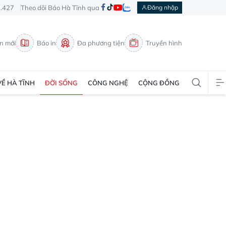
3.427
Theo dõi Báo Hà Tĩnh qua
Đăng nhập
in mới
Báo in
Đa phương tiện
Truyền hình
VỀ HÀ TĨNH
ĐỜI SỐNG
CÔNG NGHỆ
CỘNG ĐỒNG