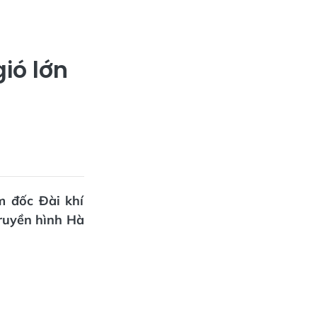
ió lớn
m đốc Đài khí
truyền hình Hà