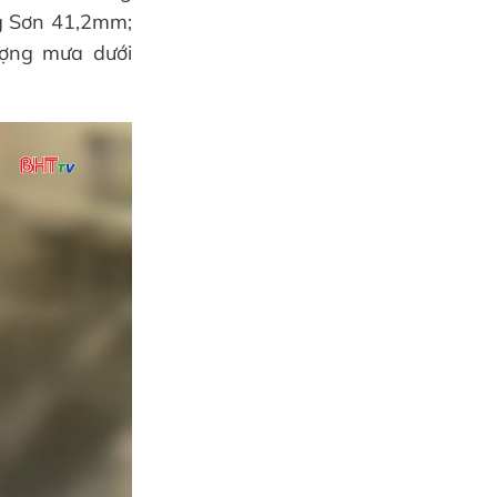
 Sơn 41,2mm;
ượng mưa dưới