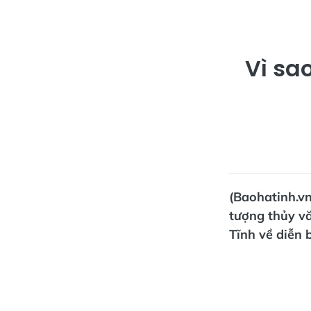
Vì sa
(Baohatinh.v
tượng thủy vă
Tĩnh về diễn 