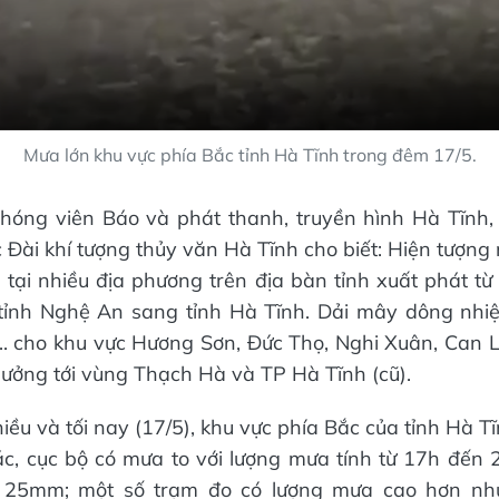
Mưa lớn khu vực phía Bắc tỉnh Hà Tĩnh trong đêm 17/5.
phóng viên Báo và phát thanh, truyền hình Hà Tĩnh
 Đài khí tượng thủy văn Hà Tĩnh cho biết: Hiện tượng 
ận tại nhiều địa phương trên địa bàn tỉnh xuất phát t
ừ tỉnh Nghệ An sang tỉnh Hà Tĩnh. Dải mây dông nhi
... cho khu vực Hương Sơn, Đức Thọ, Nghi Xuân, Can Lộ
ưởng tới vùng Thạch Hà và TP Hà Tĩnh (cũ).
hiều và tối nay (17/5), khu vực phía Bắc của tỉnh Hà 
ác, cục bộ có mưa to với lượng mưa tính từ 17h đến
 25mm; một số trạm đo có lượng mưa cao hơn nh