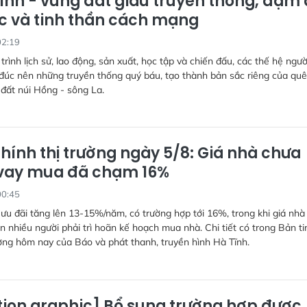
ĩnh - vùng đất giàu truyền thống, đậm
c và tinh thần cách mạng
02:19
 trình lịch sử, lao động, sản xuất, học tập và chiến đấu, các thế hệ ngư
đúc nên những truyền thống quý báu, tạo thành bản sắc riêng của quê
đất núi Hồng - sông La.
chính thị trường ngày 5/8: Giá nhà chưa
i vay mua đã chạm 16%
00:45
 ưu đãi tăng lên 13-15%/năm, có trường hợp tới 16%, trong khi giá nhà
n nhiều người phải trì hoãn kế hoạch mua nhà. Chi tiết có trong Bản ti
ường hôm nay của Báo và phát thanh, truyền hình Hà Tĩnh.
ion graphic] Bổ sung trường hợp được