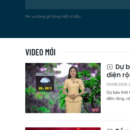
Xin vui lòng gõ tiếng Việt có dấu
VIDEO MỚI
Dự b
diện r
05/08/2026 
Dự báo thời 
diện rộng, có