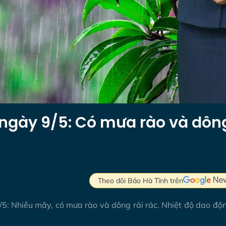
h ngày 9/5: Có mưa rào và dôn
Theo dõi Báo Hà Tĩnh trên
9/5: Nhiều mây, có mưa rào và dông rải rác. Nhiệt độ dao độ