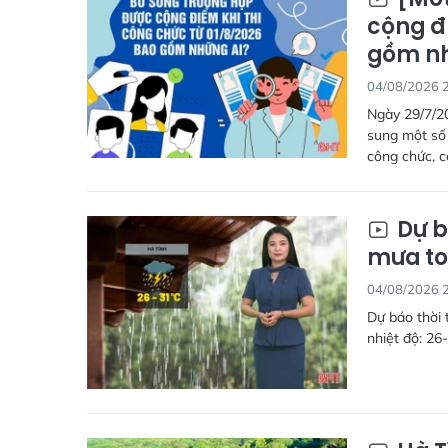
cộng đ
gồm nh
04/08/2026 
Ngày 29/7/2
sung một số
công chức, c
Dự b
mưa to
04/08/2026 
Dự báo thời 
nhiệt độ: 26