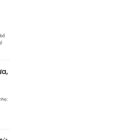
 bổ
lý
ừa,
nhẹ;