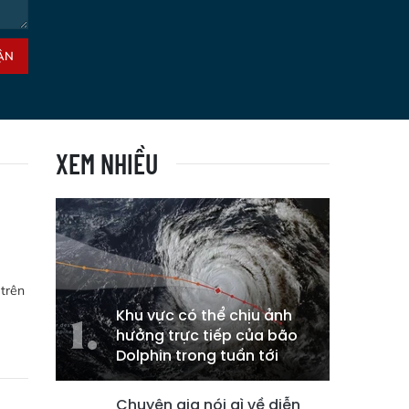
ẬN
XEM NHIỀU
 trên
Khu vực có thể chịu ảnh
hưởng trực tiếp của bão
Dolphin trong tuần tới
Chuyên gia nói gì về diễn