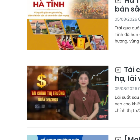
Hà T
bản sắ
05/08/2026 
Trải qua quá
Tĩnh đã hun 
hương, vùng 
Tài 
hạ, lã
05/08/2026 
Lãi suất sau
neo cao khiế
chính thị tr
[Mot