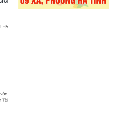
 đà
ời Hà
 vẫn
n Tài