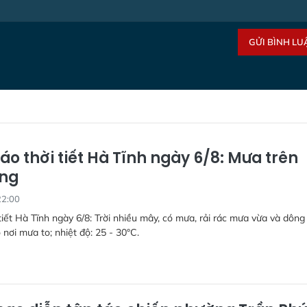
GỬI BÌNH LU
áo thời tiết Hà Tĩnh ngày 6/8: Mưa trên
ộng
22:00
tiết Hà Tĩnh ngày 6/8: Trời nhiều mây, có mưa, rải rác mưa vừa và dông
 nơi mưa to; nhiệt độ: 25 - 30°C.