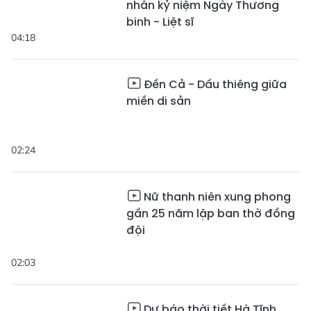
nhân kỷ niệm Ngày Thương
binh - Liệt sĩ
04:18
Đền Cả - Dấu thiêng giữa
miền di sản
02:24
Nữ thanh niên xung phong
gần 25 năm lập ban thờ đồng
đội
02:03
Dự báo thời tiết Hà Tĩnh