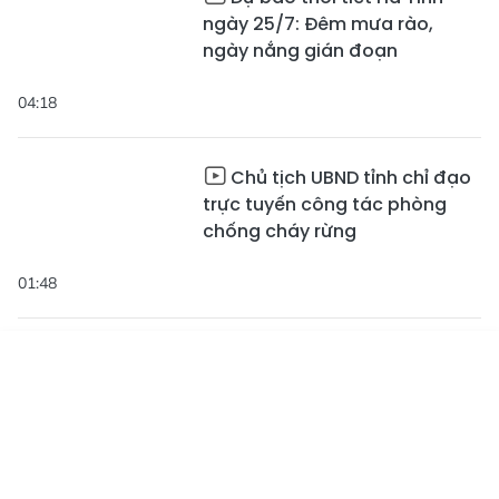
ngày 25/7: Đêm mưa rào,
ngày nắng gián đoạn
04:18
Chủ tịch UBND tỉnh chỉ đạo
trực tuyến công tác phòng
chống cháy rừng
01:48
Chiến thắng Đồng Lộc - từ
"tọa độ lửa" đến miền xanh
Tin mới
Emagazine
Truyền hình
Podcast
hòa bình
02:54