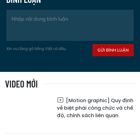
Xin vui lòng gõ tiếng Việt có dấu
GỬI BÌNH LUẬN
VIDEO MỚI
[Motion graphic] Quy định
về biệt phái công chức và chế
độ, chính sách liên quan