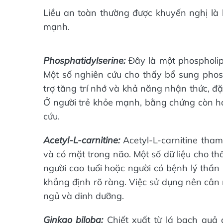
Liều an toàn thường được khuyến nghị l
mạnh.
Phosphatidylserine:
Đây là một phospholip
Một số nghiên cứu cho thấy bổ sung phos
trợ tăng trí nhớ và khả năng nhận thức, đặ
Ở người trẻ khỏe mạnh, bằng chứng còn h
cứu.
Acetyl-L-carnitine:
Acetyl-L-carnitine tha
và có mặt trong não. Một số dữ liệu cho t
người cao tuổi hoặc người có bệnh lý thần 
khẳng định rõ ràng. Việc sử dụng nên cân 
ngủ và dinh dưỡng.
Ginkgo biloba:
Chiết xuất từ lá bạch quả