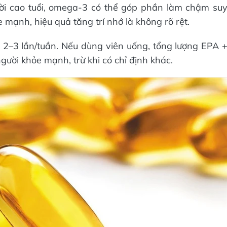
ười cao tuổi, omega-3 có thể góp phần làm chậm su
 mạnh, hiệu quả tăng trí nhớ là không rõ rệt.
 2–3 lần/tuần. Nếu dùng viên uống, tổng lượng EPA 
ời khỏe mạnh, trừ khi có chỉ định khác.