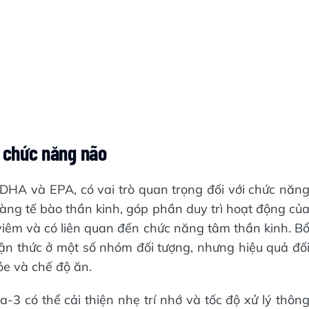
ợ chức năng não
 DHA và EPA, có vai trò quan trọng đối với chức năn
ng tế bào thần kinh, góp phần duy trì hoạt động củ
viêm và có liên quan đến chức năng tâm thần kinh. B
n thức ở một số nhóm đối tượng, nhưng hiệu quả đố
hỏe và chế độ ăn.
3 có thể cải thiện nhẹ trí nhớ và tốc độ xử lý thôn