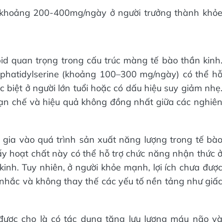
à khoảng 200-400mg/ngày ở người trưởng thành khỏ
id quan trọng trong cấu trúc màng tế bào thần kinh
phatidylserine (khoảng 100–300 mg/ngày) có thể h
c biệt ở người lớn tuổi hoặc có dấu hiệu suy giảm nhẹ
ạn chế và hiệu quả không đồng nhất giữa các nghiê
m gia vào quá trình sản xuất năng lượng trong tế bà
hấy hoạt chất này có thể hỗ trợ chức năng nhận thức 
kinh. Tuy nhiên, ở người khỏe mạnh, lợi ích chưa đượ
nhắc và không thay thế các yếu tố nền tảng như giấ
 được cho là có tác dụng tăng lưu lượng máu não v