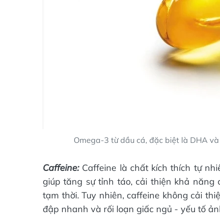
Omega-3 từ dầu cá, đặc biệt là DHA và E
Caffeine:
Caffeine là chất kích thích tự nh
giúp tăng sự tỉnh táo, cải thiện khả năng
tạm thời. Tuy nhiên, caffeine không cải thi
đập nhanh và rối loạn giấc ngủ - yếu tố ản