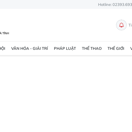
Hotline: 02393.69
T
HỘI
VĂN HÓA - GIẢI TRÍ
PHÁP LUẬT
THỂ THAO
THẾ GIỚI