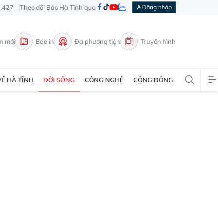
3.427
Theo dõi Báo Hà Tĩnh qua
Đăng nhập
in mới
Báo in
Đa phương tiện
Truyền hình
VỀ HÀ TĨNH
ĐỜI SỐNG
CÔNG NGHỆ
CỘNG ĐỒNG