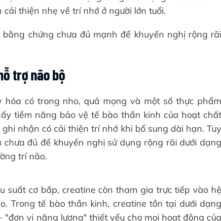
ải thiện nhẹ về trí nhớ ở người lớn tuổi.
y bằng chứng chưa đủ mạnh để khuyến nghị rộng rã
.
hỗ trợ não bộ
xy hóa có trong nho, quả mọng và một số thực phẩ
hấy tiềm năng bảo vệ tế bào thần kinh của hoạt chấ
 ghi nhận có cải thiện trí nhớ khi bổ sung dài hạn. Tu
à chưa đủ để khuyến nghị sử dụng rộng rãi dưới dạn
ng trí não.
u suất cơ bắp, creatine còn tham gia trực tiếp vào h
 Trong tế bào thần kinh, creatine tồn tại dưới dạn
– "đơn vị năng lượng" thiết yếu cho mọi hoạt động củ