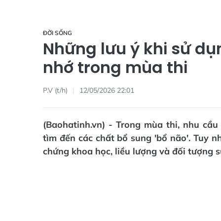
ĐỜI SỐNG
Những lưu ý khi sử dụn
nhớ trong mùa thi
P.V (t/h)
12/05/2026 22:01
(Baohatinh.vn) - Trong mùa thi, nhu cầu
tìm đến các chất bổ sung 'bổ não'. Tuy n
chứng khoa học, liều lượng và đối tượng 