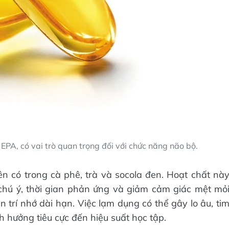
PA, có vai trò quan trọng đối với chức năng não bộ.
iên có trong cà phê, trà và socola đen. Hoạt chất nà
 chú ý, thời gian phản ứng và giảm cảm giác mệt mỏ
ện trí nhớ dài hạn. Việc lạm dụng có thể gây lo âu, ti
h hưởng tiêu cực đến hiệu suất học tập.