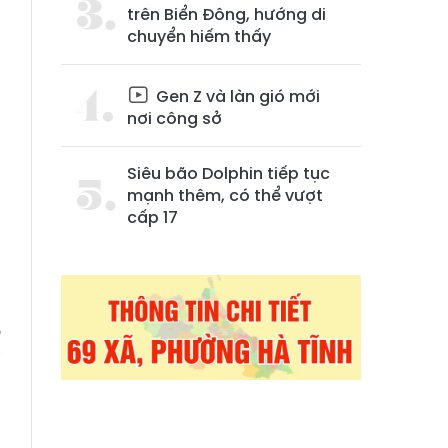
trên Biển Đông, hướng di
chuyển hiếm thấy
Gen Z và làn gió mới
nơi công sở
Siêu bão Dolphin tiếp tục
mạnh thêm, có thể vượt
cấp 17
g
a
ổ
i
g