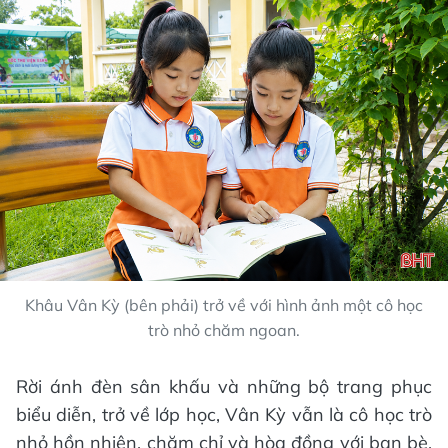
Khâu Vân Kỳ (bên phải) trở về với hình ảnh một cô học
trò nhỏ chăm ngoan.
Rời ánh đèn sân khấu và những bộ trang phục
biểu diễn, trở về lớp học, Vân Kỳ vẫn là cô học trò
nhỏ hồn nhiên, chăm chỉ và hòa đồng với bạn bè.