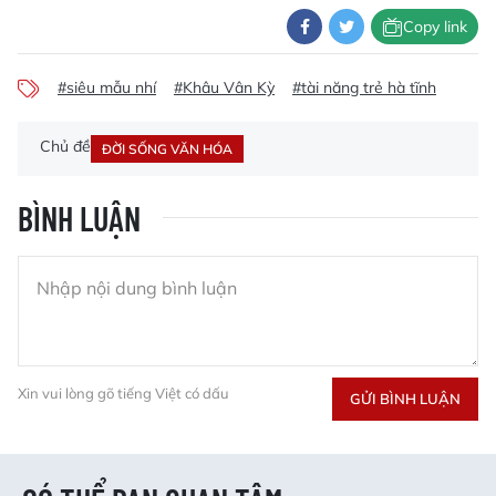
Copy link
#siêu mẫu nhí
#Khâu Vân Kỳ
#tài năng trẻ hà tĩnh
Chủ đề
ĐỜI SỐNG VĂN HÓA
BÌNH LUẬN
Xin vui lòng gõ tiếng Việt có dấu
GỬI BÌNH LUẬN