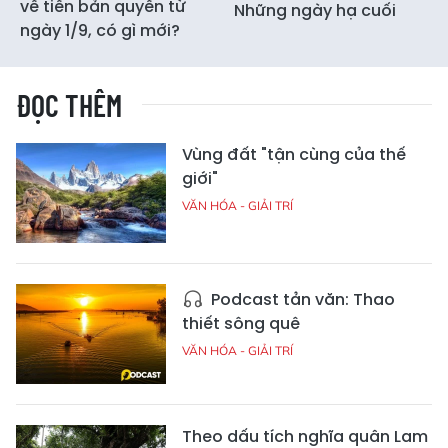
về tiền bản quyền từ
Những ngày hạ cuối
ngày 1/9, có gì mới?
ĐỌC THÊM
Vùng đất "tận cùng của thế
giới"
VĂN HÓA - GIẢI TRÍ
Podcast tản văn: Thao
thiết sông quê
VĂN HÓA - GIẢI TRÍ
Theo dấu tích nghĩa quân Lam