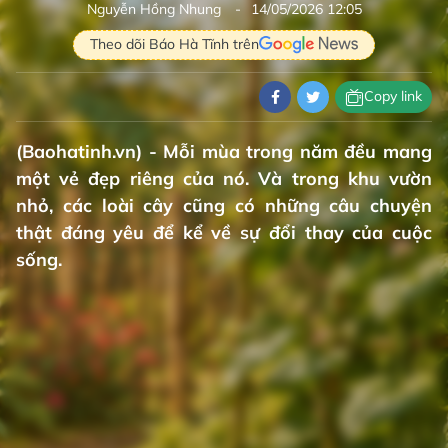
Nguyễn Hồng Nhung
14/05/2026 12:05
Theo dõi Báo Hà Tĩnh trên
Copy link
(Baohatinh.vn) - Mỗi mùa trong năm đều mang
một vẻ đẹp riêng của nó. Và trong khu vườn
nhỏ, các loài cây cũng có những câu chuyện
thật đáng yêu để kể về sự đổi thay của cuộc
sống.