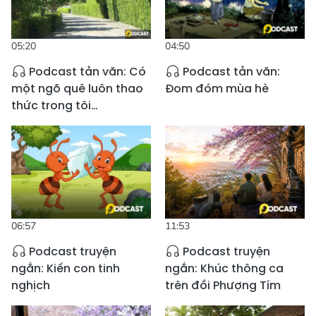
05:20
04:50
Podcast tản văn: Có
Podcast tản văn:
một ngõ quê luôn thao
Đom đóm mùa hè
thức trong tôi…
06:57
11:53
Podcast truyện
Podcast truyện
ngắn: Kiến con tinh
ngắn: Khúc thông ca
nghịch
trên đồi Phượng Tím