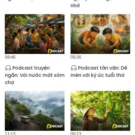
nhớ
08:46
05:26
Podcast truyện
Podcast tản văn: Dế
ngắn: Vòi nước mát xóm
mèn với ký ức tuổi thơ
chợ
11:13
05:13