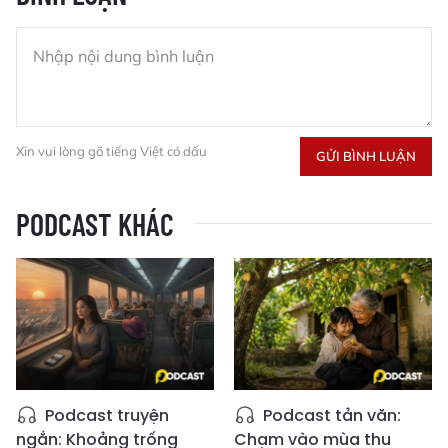
Xin vui lòng gõ tiếng Việt có dấu
GỬI BÌNH LUẬN
PODCAST KHÁC
Podcast truyện
Podcast tản văn:
ngắn: Khoảng trống
Chạm vào mùa thu