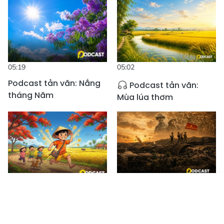
05:19
05:02
Podcast tản văn: Nắng
Podcast tản văn:
tháng Năm
Mùa lúa thơm
06:51
04:16
Tin mới
Emagazine
Truyền hình
Podcast
Podcast truyện
Podcast tản văn:
ngắn: Câu chuyện của
Hào khí Điện Biên