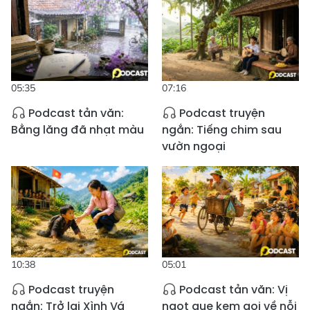
05:35
07:16
Podcast tản văn:
Podcast truyện
Bằng lăng đã nhạt màu
ngắn: Tiếng chim sau
vườn ngoại
10:38
05:01
Podcast truyện
Podcast tản văn: Vị
ngắn: Trở lại Xình Vá
ngọt que kem gọi về nỗi