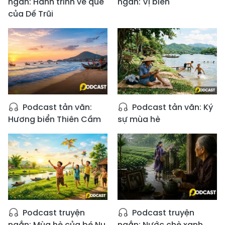
ngắn: Hành trình về quê
ngắn: Vị biển
của Dế Trũi
Podcast tản văn:
Podcast tản văn: Ký
Hương biển Thiên Cầm
sự mùa hè
Podcast truyện
Podcast truyện
ngắn: Mùa hè của bé Nu
ngắn: Nước chè xanh