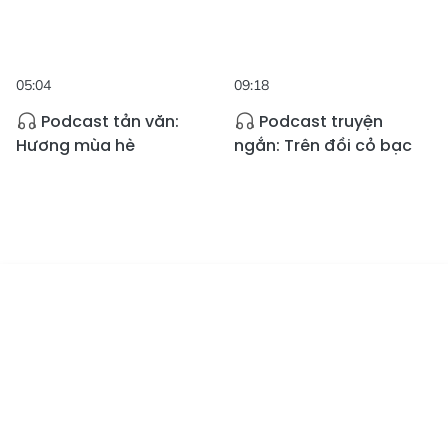
05:04
09:18
Podcast tản văn:
Podcast truyện
Hương mùa hè
ngắn: Trên đồi cỏ bạc
Tin mới
Emagazine
Truyền hình
Podcast
09:57
04:32
Podcast truyện
Podcast tản văn:
ngắn: Kỷ vật của ngoại
Mùa gió Lào