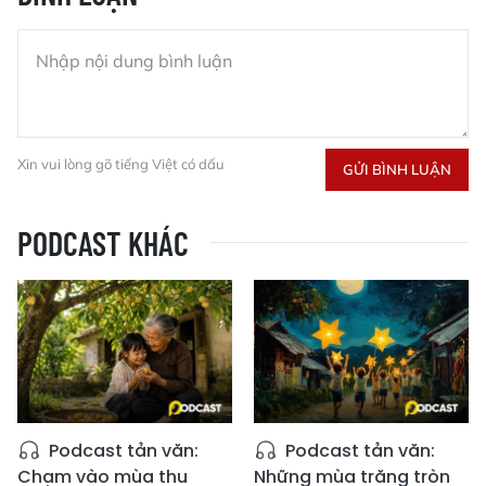
Xin vui lòng gõ tiếng Việt có dấu
GỬI BÌNH LUẬN
PODCAST KHÁC
Podcast tản văn:
Podcast tản văn:
Chạm vào mùa thu
Những mùa trăng tròn