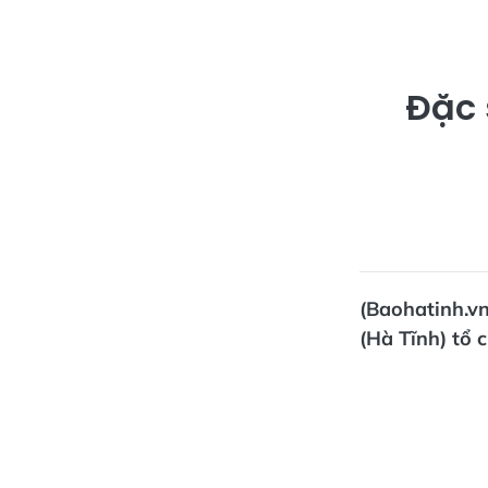
Đặc 
(Baohatinh.v
(Hà Tĩnh) tổ 