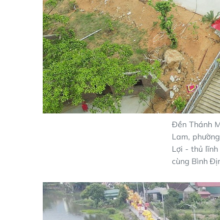
Đền Thánh Mẫ
Lam, phường 
Lợi - thủ lĩn
cùng Bình Đị