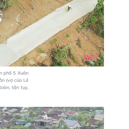
ân phố 5 Xuân
ần (vợ của Lê
toàn, tận tụy,