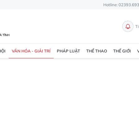
Hotline: 02393.69
T
HỘI
VĂN HÓA - GIẢI TRÍ
PHÁP LUẬT
THỂ THAO
THẾ GIỚI