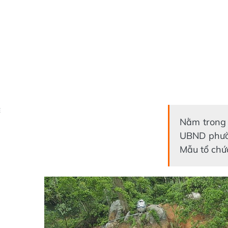
Ẻ
Nằm trong 
UBND phườn
Mẫu tổ chứ