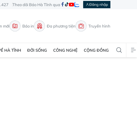
3.427
Theo dõi Báo Hà Tĩnh qua
Đăng nhập
in mới
Báo in
Đa phương tiện
Truyền hình
VỀ HÀ TĨNH
ĐỜI SỐNG
CÔNG NGHỆ
CỘNG ĐỒNG