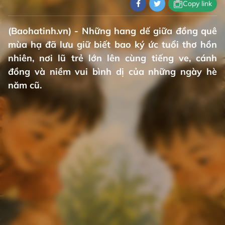
Copy link
(Baohatinh.vn) - Những hang dế giữa đồng quê
mùa hạ đã lưu giữ biết bao ký ức tuổi thơ hồn
nhiên, nơi lũ trẻ lớn lên cùng tiếng ve, cánh
đồng và niềm vui bình dị của những ngày hè
năm cũ.