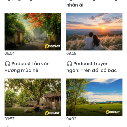
nhân ái
05:04
09:18
Podcast tản văn:
Podcast truyện
Hương mùa hè
ngắn: Trên đồi cỏ bạc
09:57
04:32