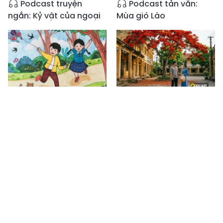
Podcast truyện
Podcast tản văn:
ngắn: Kỷ vật của ngoại
Mùa gió Lào
08:58
09:17
Tin mới
Emagazine
Truyền hình
Podcast
Podcast truyện
Podcast truyện
ngắn: Tiếng ve trong
ngắn: Trở lại mùa
chiếc hộp
phượng đỏ