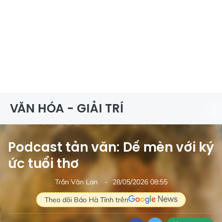
VĂN HÓA - GIẢI TRÍ
Podcast tản văn: Dế mèn với ký
ức tuổi thơ
Trần Văn Lan
28/05/2026 08:55
Theo dõi Báo Hà Tĩnh trên