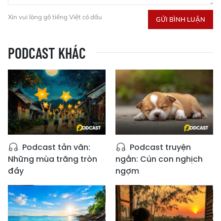
Xin vui lòng gõ tiếng Việt có dấu
GỬI BÌNH LUẬN
PODCAST KHÁC
Podcast tản văn:
Podcast truyện
Những mùa trăng tròn
ngắn: Cún con nghịch
đầy
ngợm