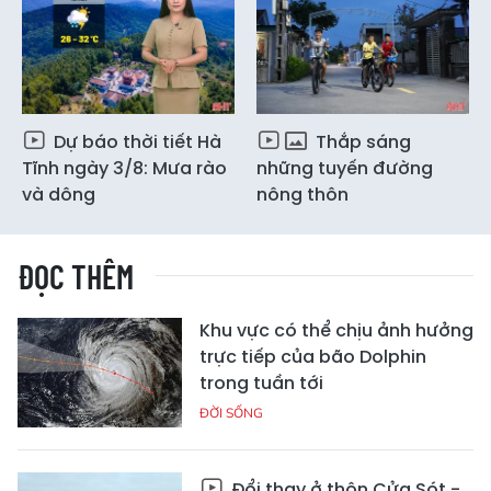
Dự báo thời tiết Hà
Thắp sáng
Tĩnh ngày 3/8: Mưa rào
những tuyến đường
và dông
nông thôn
ĐỌC THÊM
Khu vực có thể chịu ảnh hưởng
trực tiếp của bão Dolphin
trong tuần tới
ĐỜI SỐNG
Đổi thay ở thôn Cửa Sót -