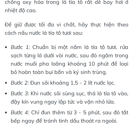
chống oxy hóa trong lá tía tô rất dễ bay hơi ở
nhiệt độ cao.
Để giữ được tối đa vi chất, hãy thực hiện theo
cách nấu nước lá tía tô tươi sau:
Bước 1:
Chuẩn bị một nắm lá tía tô tươi, rửa
sạch từng lá dưới vòi nước, sau đó ngâm trong
nước muối pha loãng khoảng 10 phút để loại
bỏ hoàn toàn bụi bẩn và ký sinh trùng.
Bước 2:
Đun sôi khoảng 1,5 - 2 lít nước lọc.
Bước 3:
Khi nước sôi sùng sục, thả lá tía tô vào,
đậy kín vung ngay lập tức và vặn nhỏ lửa.
Bước 4:
Chỉ đun thêm từ 3 - 5 phút, sau đó tắt
bếp ngay để tránh tinh dầu thoát ra ngoài.