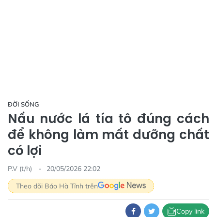
ĐỜI SỐNG
Nấu nước lá tía tô đúng cách
để không làm mất dưỡng chất
có lợi
P.V (t/h)
20/05/2026 22:02
Theo dõi Báo Hà Tĩnh trên
Copy link