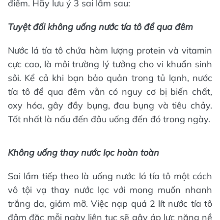
điểm. Hãy lưu ý 3 sai lầm sau:
Tuyệt đối không uống nước tía tô để qua đêm
Nước lá tía tô chứa hàm lượng protein và vitamin
cực cao, là môi trường lý tưởng cho vi khuẩn sinh
sôi. Kể cả khi bạn bảo quản trong tủ lạnh, nước
tía tô để qua đêm vẫn có nguy cơ bị biến chất,
oxy hóa, gây đầy bụng, đau bụng và tiêu chảy.
Tốt nhất là nấu đến đâu uống đến đó trong ngày.
Không uống thay nước lọc hoàn toàn
Sai lầm tiếp theo là uống nước lá tía tô một cách
vô tội vạ thay nước lọc với mong muốn nhanh
trắng da, giảm mỡ. Việc nạp quá 2 lít nước tía tô
đậm đặc mỗi ngày liên tục sẽ gây áp lực nặng nề