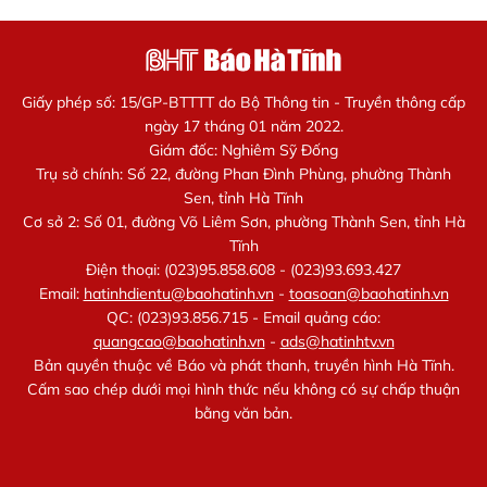
Giấy phép số: 15/GP-BTTTT do Bộ Thông tin - Truyền thông cấp
ngày 17 tháng 01 năm 2022.
Giám đốc: Nghiêm Sỹ Đống
Trụ sở chính: Số 22, đường Phan Đình Phùng, phường Thành
Sen, tỉnh Hà Tĩnh
Cơ sở 2: Số 01, đường Võ Liêm Sơn, phường Thành Sen, tỉnh Hà
Tĩnh
Điện thoại: (023)95.858.608 - (023)93.693.427
Email:
hatinhdientu@baohatinh.vn
-
toasoan@baohatinh.vn
QC: (023)93.856.715 - Email quảng cáo:
quangcao@baohatinh.vn
-
ads@hatinhtv.vn
Bản quyền thuộc về Báo và phát thanh, truyền hình Hà Tĩnh.
Cấm sao chép dưới mọi hình thức nếu không có sự chấp thuận
bằng văn bản.