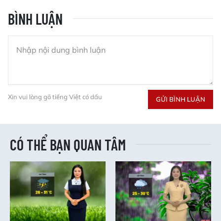
BÌNH LUẬN
Xin vui lòng gõ tiếng Việt có dấu
GỬI BÌNH LUẬN
CÓ THỂ BẠN QUAN TÂM