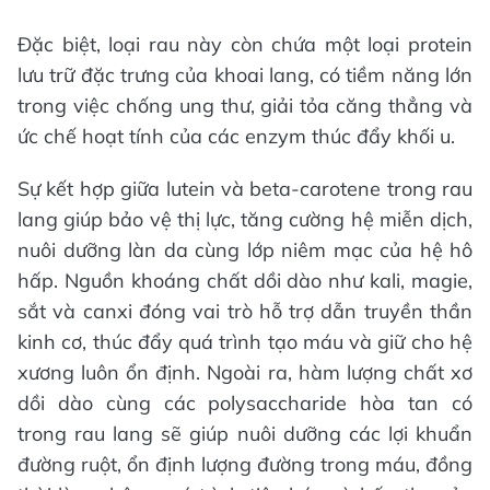
Đặc biệt, loại rau này còn chứa một loại protein
lưu trữ đặc trưng của khoai lang, có tiềm năng lớn
trong việc chống ung thư, giải tỏa căng thẳng và
ức chế hoạt tính của các enzym thúc đẩy khối u.
Sự kết hợp giữa lutein và beta-carotene trong rau
lang giúp bảo vệ thị lực, tăng cường hệ miễn dịch,
nuôi dưỡng làn da cùng lớp niêm mạc của hệ hô
hấp. Nguồn khoáng chất dồi dào như kali, magie,
sắt và canxi đóng vai trò hỗ trợ dẫn truyền thần
kinh cơ, thúc đẩy quá trình tạo máu và giữ cho hệ
xương luôn ổn định. Ngoài ra, hàm lượng chất xơ
dồi dào cùng các polysaccharide hòa tan có
trong rau lang sẽ giúp nuôi dưỡng các lợi khuẩn
đường ruột, ổn định lượng đường trong máu, đồng