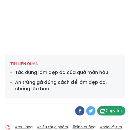
TIN LIÊN QUAN
Tác dụng làm đẹp da của quả mận hậu
Ăn trứng gà đúng cách để làm đẹp da,
chống lão hóa
Copy link
#rau lang
#siêu thực phẩm
#dinh dưỡng
#bảo vệ tim
#