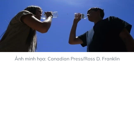
Ảnh minh họa: Canadian Press/Ross D. Franklin