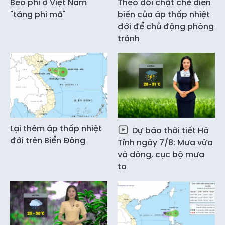
Béo phì ở Việt Nam
Theo dõi chặt chẽ diễn
"tăng phi mã"
biến của áp thấp nhiệt
đới để chủ động phòng
tránh
Lại thêm áp thấp nhiệt
Dự báo thời tiết Hà
đới trên Biển Đông
Tĩnh ngày 7/8: Mưa vừa
và dông, cục bộ mưa
to