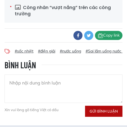
Công nhân “vượt nắng” trên các công
trường
Copy link
#sốc nhiệt
#điện giải
#nước uống
#Sai lầm uống nước n
BÌNH LUẬN
Xin vui lòng gõ tiếng Việt có dấu
GỬI BÌNH LUẬN