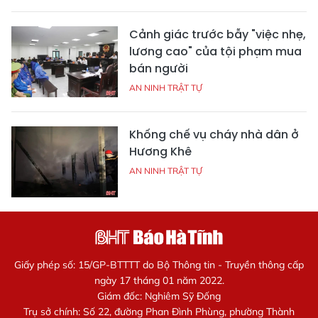
Cảnh giác trước bẫy "việc nhẹ,
lương cao" của tội phạm mua
bán người
AN NINH TRẬT TỰ
Khống chế vụ cháy nhà dân ở
Hương Khê
AN NINH TRẬT TỰ
Giấy phép số: 15/GP-BTTTT do Bộ Thông tin - Truyền thông cấp
ngày 17 tháng 01 năm 2022.
Giám đốc: Nghiêm Sỹ Đống
Trụ sở chính: Số 22, đường Phan Đình Phùng, phường Thành