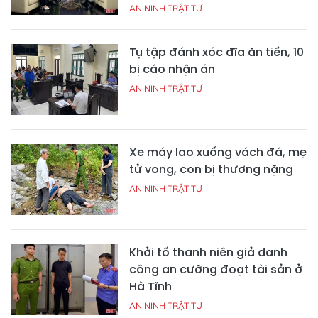
AN NINH TRẬT TỰ
Tụ tập đánh xóc đĩa ăn tiền, 10
bị cáo nhận án
AN NINH TRẬT TỰ
Xe máy lao xuống vách đá, mẹ
tử vong, con bị thương nặng
AN NINH TRẬT TỰ
Khởi tố thanh niên giả danh
công an cưỡng đoạt tài sản ở
Hà Tĩnh
AN NINH TRẬT TỰ