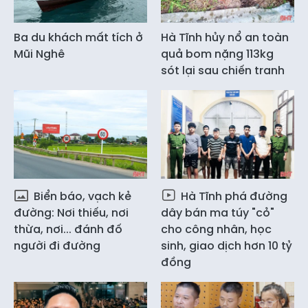
Ba du khách mất tích ở
Hà Tĩnh hủy nổ an toàn
Mũi Nghê
quả bom nặng 113kg
sót lại sau chiến tranh
Biển báo, vạch kẻ
Hà Tĩnh phá đường
đường: Nơi thiếu, nơi
dây bán ma túy "cỏ"
thừa, nơi... đánh đố
cho công nhân, học
người đi đường
sinh, giao dịch hơn 10 tỷ
đồng