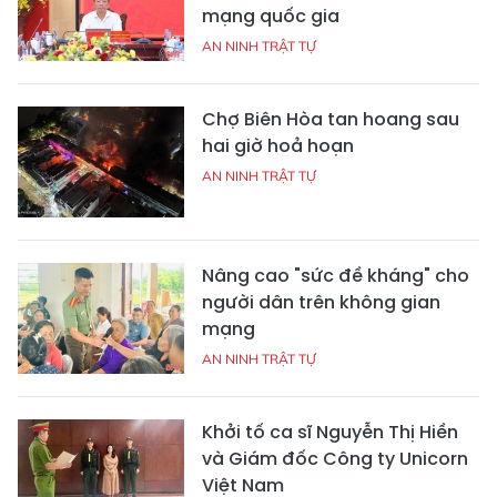
mạng quốc gia
AN NINH TRẬT TỰ
Chợ Biên Hòa tan hoang sau
hai giờ hoả hoạn
AN NINH TRẬT TỰ
Nâng cao "sức đề kháng" cho
người dân trên không gian
mạng
AN NINH TRẬT TỰ
Khởi tố ca sĩ Nguyễn Thị Hiền
và Giám đốc Công ty Unicorn
Việt Nam