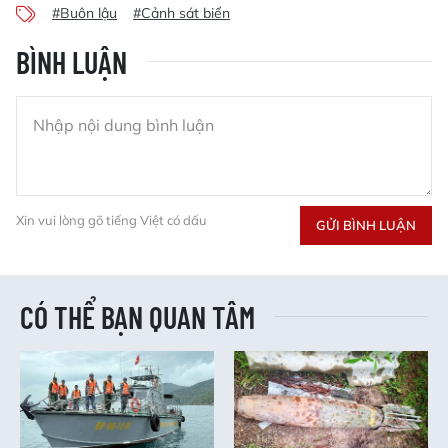
#Buôn lậu
#Cảnh sát biển
BÌNH LUẬN
Xin vui lòng gõ tiếng Việt có dấu
GỬI BÌNH LUẬN
CÓ THỂ BẠN QUAN TÂM