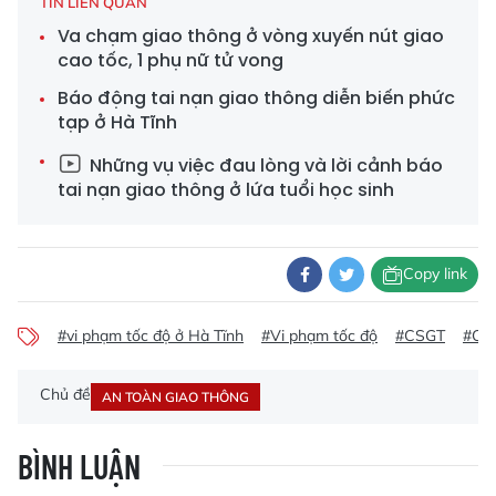
TIN LIÊN QUAN
Va chạm giao thông ở vòng xuyến nút giao
cao tốc, 1 phụ nữ tử vong
Báo động tai nạn giao thông diễn biến phức
tạp ở Hà Tĩnh
Những vụ việc đau lòng và lời cảnh báo
tai nạn giao thông ở lứa tuổi học sinh
Copy link
#vi phạm tốc độ ở Hà Tĩnh
#Vi phạm tốc độ
#CSGT
#CSG
Chủ đề
AN TOÀN GIAO THÔNG
BÌNH LUẬN