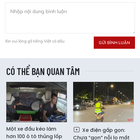
Xin vui lòng gõ tiếng Việt có dấu
GỬI BÌNH LUẬN
CÓ THỂ BẠN QUAN TÂM
Một xe đầu kéo làm
Xe điện gấp gọn:
hơn 100 ô tô thủng lốp
Chưa “gọn” nỗi lo mất