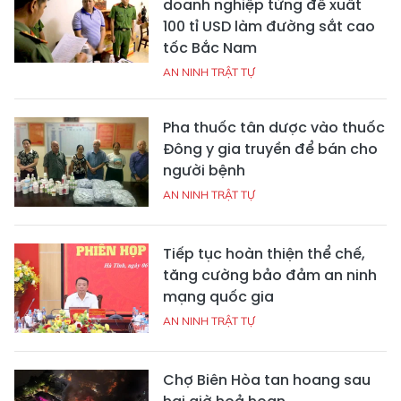
doanh nghiệp từng đề xuất
100 tỉ USD làm đường sắt cao
tốc Bắc Nam
AN NINH TRẬT TỰ
Pha thuốc tân dược vào thuốc
Đông y gia truyền để bán cho
người bệnh
AN NINH TRẬT TỰ
Tiếp tục hoàn thiện thể chế,
tăng cường bảo đảm an ninh
mạng quốc gia
AN NINH TRẬT TỰ
Chợ Biên Hòa tan hoang sau