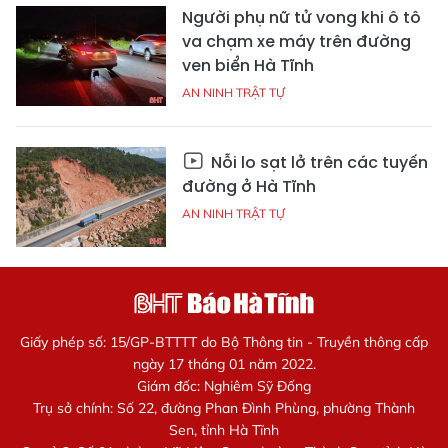
Người phụ nữ tử vong khi ô tô
va chạm xe máy trên đường
ven biển Hà Tĩnh
AN NINH TRẬT TỰ
Nỗi lo sạt lở trên các tuyến
đường ở Hà Tĩnh
AN NINH TRẬT TỰ
Giấy phép số: 15/GP-BTTTT do Bộ Thông tin - Truyền thông cấp
ngày 17 tháng 01 năm 2022.
Giám đốc: Nghiêm Sỹ Đống
Trụ sở chính: Số 22, đường Phan Đình Phùng, phường Thành
Sen, tỉnh Hà Tĩnh