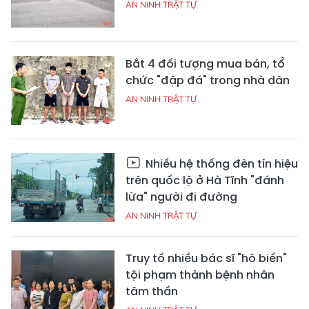
AN NINH TRẬT TỰ
Bắt 4 đối tượng mua bán, tổ
chức "đập đá" trong nhà dân
AN NINH TRẬT TỰ
Nhiều hệ thống đèn tín hiệu
trên quốc lộ ở Hà Tĩnh "đánh
lừa" người đi đường
AN NINH TRẬT TỰ
Truy tố nhiều bác sĩ "hô biến"
tội phạm thành bệnh nhân
tâm thần