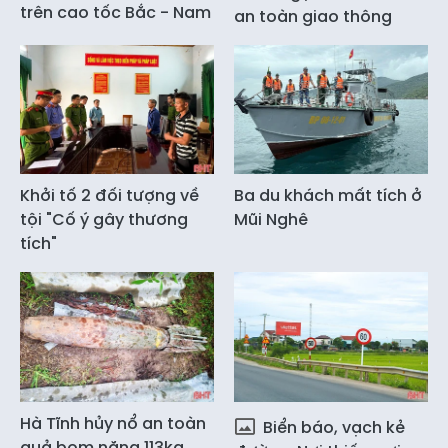
trên cao tốc Bắc - Nam
an toàn giao thông
Khởi tố 2 đối tượng về
Ba du khách mất tích ở
tội "Cố ý gây thương
Mũi Nghê
tích"
Hà Tĩnh hủy nổ an toàn
Biển báo, vạch kẻ
quả bom nặng 113kg