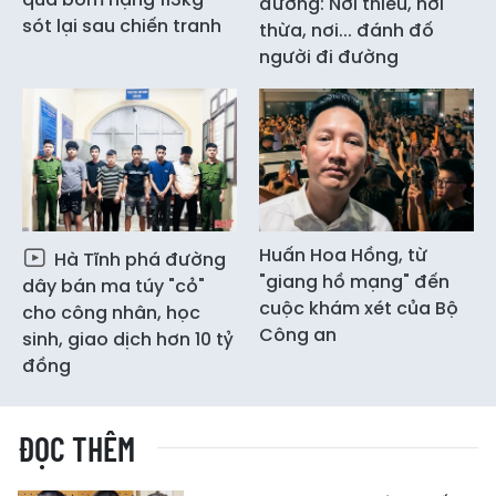
đường: Nơi thiếu, nơi
sót lại sau chiến tranh
thừa, nơi... đánh đố
người đi đường
Huấn Hoa Hồng, từ
Hà Tĩnh phá đường
"giang hồ mạng" đến
dây bán ma túy "cỏ"
cuộc khám xét của Bộ
cho công nhân, học
Công an
sinh, giao dịch hơn 10 tỷ
đồng
ĐỌC THÊM