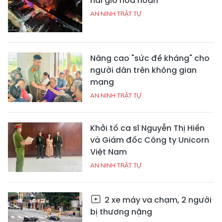
hai giờ hoả hoạn
AN NINH TRẬT TỰ
Nâng cao "sức đề kháng" cho
người dân trên không gian
mạng
AN NINH TRẬT TỰ
Khởi tố ca sĩ Nguyễn Thị Hiền
và Giám đốc Công ty Unicorn
Việt Nam
AN NINH TRẬT TỰ
2 xe máy va chạm, 2 người
bị thương nặng