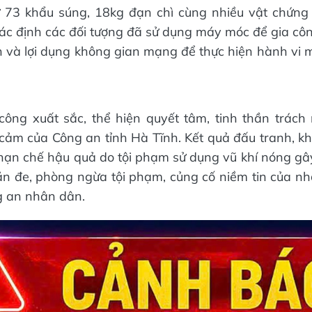
ữ 73 khẩu súng, 18kg đạn chì cùng nhiều vật chứng 
xác định các đối tượng đã sử dụng máy móc để gia công
n và lợi dụng không gian mạng để thực hiện hành vi 
công xuất sắc, thể hiện quyết tâm, tinh thần trách
 cảm của Công an tỉnh Hà Tĩnh. Kết quả đấu tranh, 
ạn chế hậu quả do tội phạm sử dụng vũ khí nóng gây
ăn đe, phòng ngừa tội phạm, củng cố niềm tin của nh
g an nhân dân.