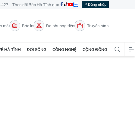
3.427
Theo dõi Báo Hà Tĩnh qua
Đăng nhập
in mới
Báo in
Đa phương tiện
Truyền hình
VỀ HÀ TĨNH
ĐỜI SỐNG
CÔNG NGHỆ
CỘNG ĐỒNG