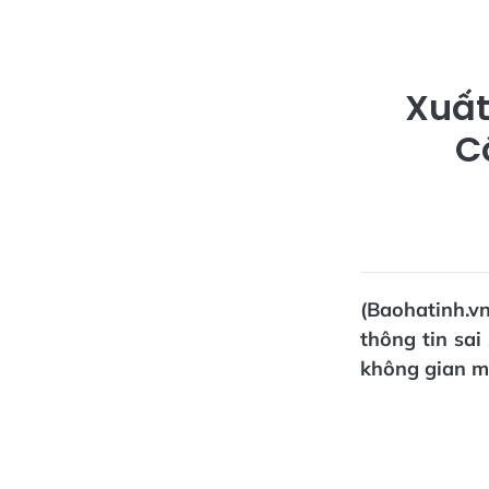
Xuất
C
(Baohatinh.v
thông tin sai
không gian m