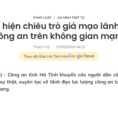
PHÁP LUẬT
AN NINH TRẬT TỰ
 hiện chiêu trò giả mạo lãn
ông an trên không gian mạ
Thạch Hà
31/05/2026 04:22
Theo dõi Báo Hà Tĩnh trên
n) - Công an tỉnh Hà Tĩnh khuyến cáo người dân cả
 sự thật, xuyên tạc về lãnh đạo lực lượng công an l
ạng.