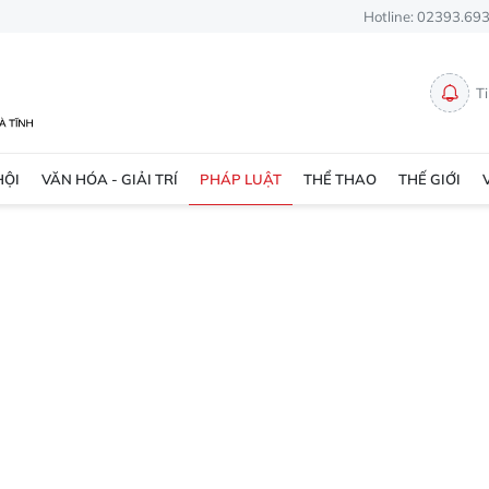
Hotline: 02393.69
T
HỘI
VĂN HÓA - GIẢI TRÍ
PHÁP LUẬT
THỂ THAO
THẾ GIỚI