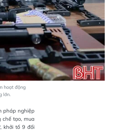
ạm hoạt động
g lớn.
ện pháp nghiệp
g chế tạo, mua
, khởi tố 9 đối