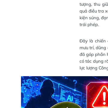
tượng, thu gi
quả điều tra 
kiện súng, đạ
trái phép.
Đây là chiến 
mưu trí, dũng
đã góp phần h
có tác dụng r
lực lượng Côn