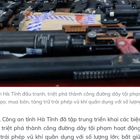
h Hà Tĩnh đấu tranh, triệt phá thành công đường dây tội ph
ạo, mua bán, tàng trữ trái phép vũ khí quân dụng với số lượn
 Công an tỉnh Hà Tĩnh đã tập trung triển khai các bi
, triệt phá thành công đường dây tội phạm hoạt độn
trái phép vũ khí quân dụng với số lượng lớn; bắt giữ