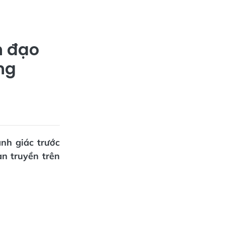
h đạo
ng
nh giác trước
an truyền trên