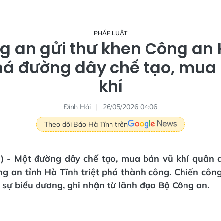
PHÁP LUẬT
g an gửi thư khen Công an H
phá đường dây chế tạo, mua 
khí
Đình Hải
26/05/2026 04:06
Theo dõi Báo Hà Tĩnh trên
n) - Một đường dây chế tạo, mua bán vũ khí quân 
ng an tỉnh Hà Tĩnh triệt phá thành công. Chiến côn
sự biểu dương, ghi nhận từ lãnh đạo Bộ Công an.