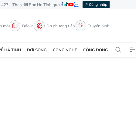
3.427
Theo dõi Báo Hà Tĩnh qua
Đăng nhập
in mới
Báo in
Đa phương tiện
Truyền hình
VỀ HÀ TĨNH
ĐỜI SỐNG
CÔNG NGHỆ
CỘNG ĐỒNG