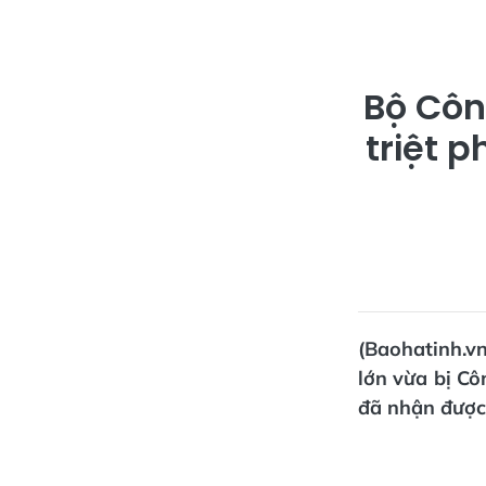
Bộ Côn
triệt 
(Baohatinh.v
lớn vừa bị Cô
đã nhận được 