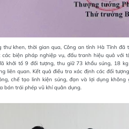
 thư khen, thời gian qua, Công an tỉnh Hà Tĩnh đã t
ệt các biện pháp nghiệp vụ, đấu tranh hiệu quả với 
đã khởi tố 9 đối tượng, thu giữ 73 khẩu súng, 18 k
ng liên quan. Kết quả điều tra xác định các đối tượ
ông, chế tạo linh kiện súng, đạn và lợi dụng không
 bán trái phép vũ khí quân dụng.