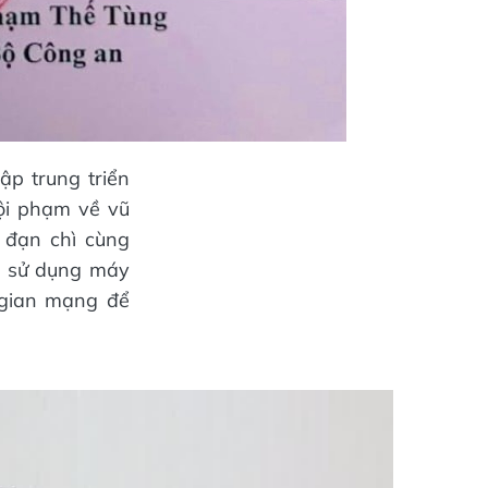
ập trung triển
tội phạm về vũ
g đạn chì cùng
ng sử dụng máy
 gian mạng để