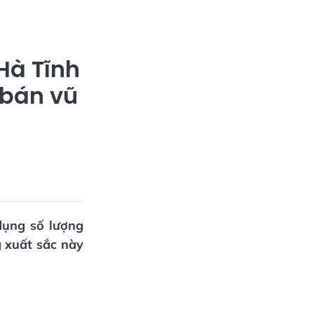
à Tĩnh
bán vũ
dụng số lượng
g xuất sắc này