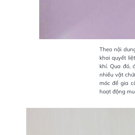
Theo nội dung
khai quyết li
khí. Qua đó, 
nhiều vật chứ
móc để gia c
hoạt động mua