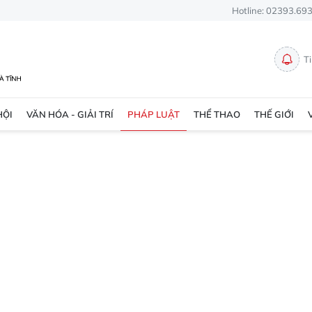
Hotline: 02393.69
T
HỘI
VĂN HÓA - GIẢI TRÍ
PHÁP LUẬT
THỂ THAO
THẾ GIỚI