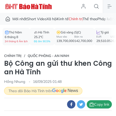
Mới nhất
Short Video
Xã hội
Kinh tế
Chính trị
Thể thao
Pháp luật
V
Thứ Năm
Hà Tĩnh
Giá vàng (SJC)
Tỷ giá
6 tháng 8
25.2°C
Mua vào
Bán ra
EUR
USD
139,700,000
142,700,000
29,510.05
26,
24 tháng 6 Âm lịch
Độ ẩm 90.5%
CHÍNH TRỊ
QUỐC PHÒNG - AN NINH
Bộ Công an gửi thư khen Công
an Hà Tĩnh
Hồng Nhung
16/09/2025 01:48
Theo dõi Báo Hà Tĩnh trên
Copy link