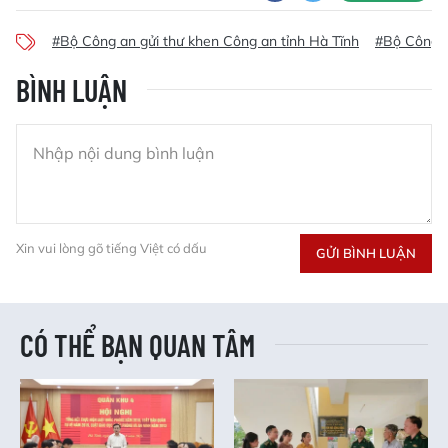
#Bộ Công an gửi thư khen Công an tỉnh Hà Tĩnh
#Bộ Công a
BÌNH LUẬN
Xin vui lòng gõ tiếng Việt có dấu
GỬI BÌNH LUẬN
CÓ THỂ BẠN QUAN TÂM