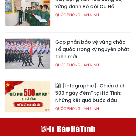
xứng danh Bộ đội Cụ Hồ
QUỐC PHÒNG - AN NINH
Góp phần bảo vệ vững chắc
Tổ quốc trong kỷ nguyên phát
triển mới
QUỐC PHÒNG - AN NINH
[Infographic] “Chiến dịch
500 ngày đêm” tại Hà Tĩnh:
Những kết quả bước đầu
QUỐC PHÒNG - AN NINH