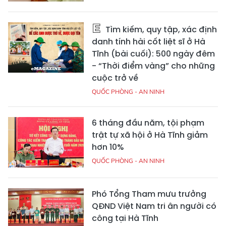
Tìm kiếm, quy tập, xác định
danh tính hài cốt liệt sĩ ở Hà
Tĩnh (bài cuối): 500 ngày đêm
- “Thời điểm vàng” cho những
cuộc trở về
QUỐC PHÒNG - AN NINH
6 tháng đầu năm, tội phạm
trật tự xã hội ở Hà Tĩnh giảm
hơn 10%
QUỐC PHÒNG - AN NINH
Phó Tổng Tham mưu trưởng
QĐND Việt Nam tri ân người có
công tại Hà Tĩnh