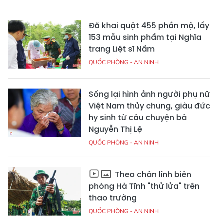
Đã khai quật 455 phần mộ, lấy
153 mẫu sinh phẩm tại Nghĩa
trang Liệt sĩ Nầm
QUỐC PHÒNG - AN NINH
Sống lại hình ảnh người phụ nữ
Việt Nam thủy chung, giàu đức
hy sinh từ câu chuyện bà
Nguyễn Thị Lệ
QUỐC PHÒNG - AN NINH
Theo chân lính biên
phòng Hà Tĩnh "thử lửa" trên
thao trường
QUỐC PHÒNG - AN NINH