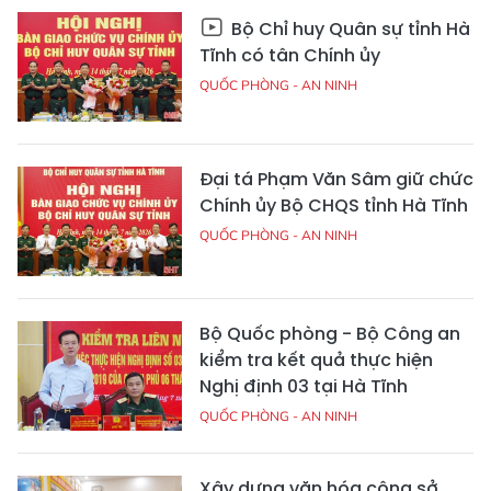
Bộ Chỉ huy Quân sự tỉnh Hà
Tĩnh có tân Chính ủy
QUỐC PHÒNG - AN NINH
Đại tá Phạm Văn Sâm giữ chức
Chính ủy Bộ CHQS tỉnh Hà Tĩnh
QUỐC PHÒNG - AN NINH
Bộ Quốc phòng - Bộ Công an
kiểm tra kết quả thực hiện
Nghị định 03 tại Hà Tĩnh
QUỐC PHÒNG - AN NINH
Xây dựng văn hóa công sở,