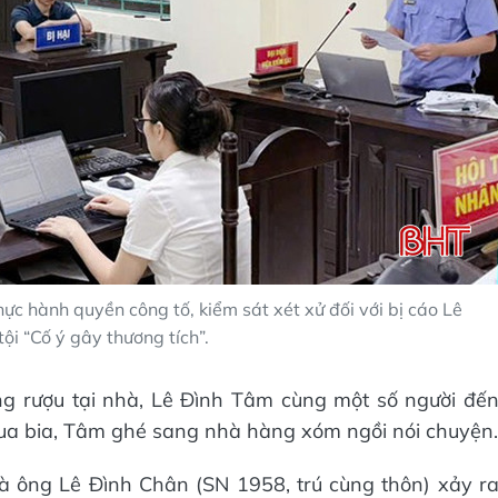
c hành quyền công tố, kiểm sát xét xử đối với bị cáo Lê
ội “Cố ý gây thương tích”.
ống rượu tại nhà, Lê Đình Tâm cùng một số người đế
mua bia, Tâm ghé sang nhà hàng xóm ngồi nói chuyện.
 và ông Lê Đình Chân (SN 1958, trú cùng thôn) xảy r