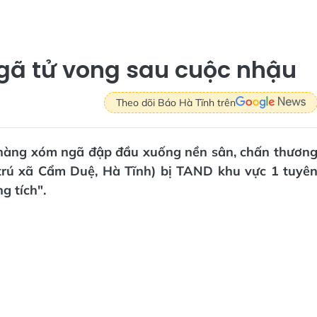
ngã tử vong sau cuộc nhậu
Theo dõi Báo Hà Tĩnh trên
i hàng xóm ngã đập đầu xuống nền sân, chấn thươn
(trú xã Cẩm Duệ, Hà Tĩnh) bị TAND khu vực 1 tuyê
g tích".