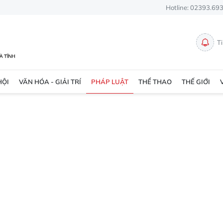
Hotline: 02393.69
T
HỘI
VĂN HÓA - GIẢI TRÍ
PHÁP LUẬT
THỂ THAO
THẾ GIỚI