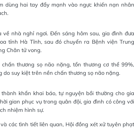
Tâm dùng hai tay đẩy mạnh vào ngực khiến nạn nhâ
ạch.
 về nhà nghỉ ngơi. Đến sáng hôm sau, gia đình đư
oa tỉnh Hà Tĩnh, sau đó chuyển ra Bệnh viện Trun
ng Chân tử vong.
ị chấn thương sọ não nặng, tổn thương cơ thể 99%
g do suy kiệt trên nền chấn thương sọ não nặng.
áo thành khẩn khai báo, tự nguyện bồi thường cho gi
thời gian phục vụ trong quân đội, gia đình có công vớ
ch nhiệm hình sự.
và các tình tiết liên quan, Hội đồng xét xử tuyên phạ