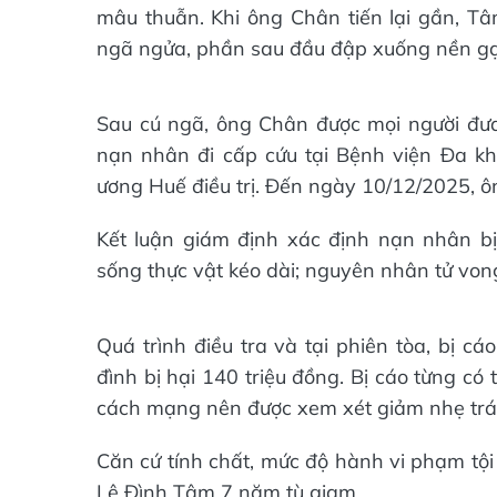
mâu thuẫn. Khi ông Chân tiến lại gần, 
ngã ngửa, phần sau đầu đập xuống nền g
Sau cú ngã, ông Chân được mọi người đưa
nạn nhân đi cấp cứu tại Bệnh viện Đa kh
ương Huế điều trị. Đến ngày 10/12/2025, ô
Kết luận giám định xác định nạn nhân b
sống thực vật kéo dài; nguyên nhân tử von
Quá trình điều tra và tại phiên tòa, bị c
đình bị hại 140 triệu đồng. Bị cáo từng có 
cách mạng nên được xem xét giảm nhẹ trá
Căn cứ tính chất, mức độ hành vi phạm tội 
Lê Đình Tâm 7 năm tù giam.