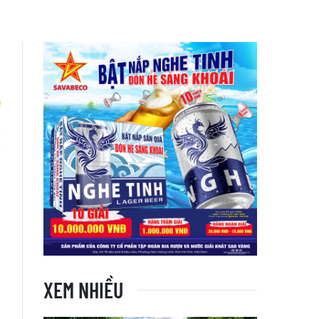
g
n
XEM NHIỀU