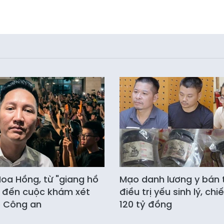
oa Hồng, từ "giang hồ
Mạo danh lương y bán 
 đến cuộc khám xét
điều trị yếu sinh lý, ch
ộ Công an
120 tỷ đồng