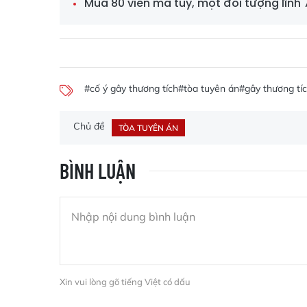
Mua 80 viên ma túy, một đối tượng lĩn
#cố ý gây thương tích
#tòa tuyên án
#gây thương tíc
Chủ đề
TÒA TUYÊN ÁN
BÌNH LUẬN
Xin vui lòng gõ tiếng Việt có dấu