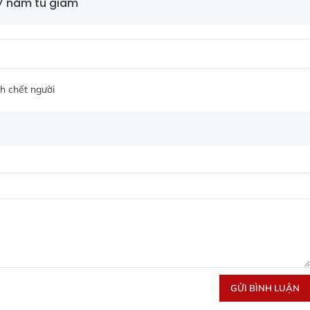
h 7 năm tù giam
h chết người
GỬI BÌNH LUẬN