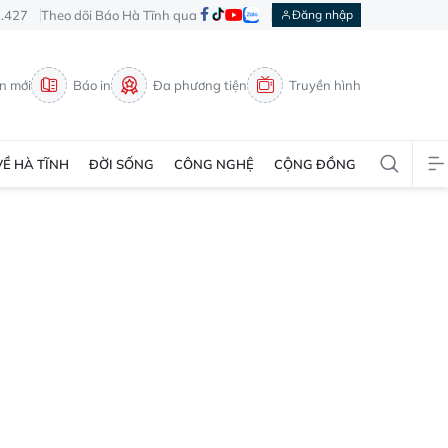
3.427
Theo dõi Báo Hà Tĩnh qua
Đăng nhập
in mới
Báo in
Đa phương tiện
Truyền hình
VỀ HÀ TĨNH
ĐỜI SỐNG
CÔNG NGHỆ
CỘNG ĐỒNG