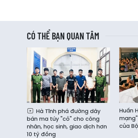
CÓ THỂ BẠN QUAN TÂM
Huấn H
Hà Tĩnh phá đường dây
mạng"
bán ma túy "cỏ" cho công
của B
nhân, học sinh, giao dịch hơn
10 tỷ đồng