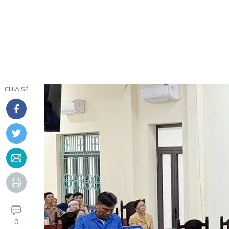
CHIA SẺ
0