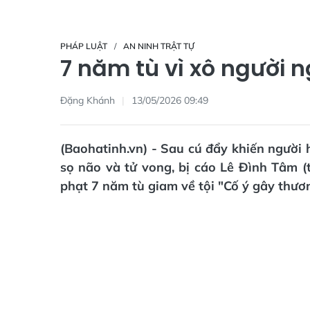
PHÁP LUẬT
AN NINH TRẬT TỰ
7 năm tù vì xô người 
Đặng Khánh
13/05/2026 09:49
(Baohatinh.vn) - Sau cú đẩy khiến ngườ
sọ não và tử vong, bị cáo Lê Đình Tâm 
phạt 7 năm tù giam về tội "Cố ý gây thươn