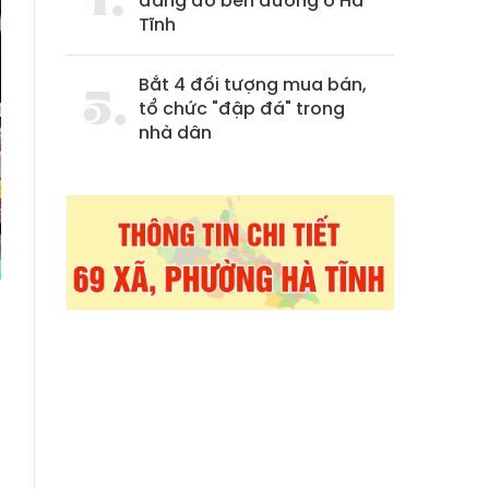
đang đỗ bên đường ở Hà
Tĩnh
Bắt 4 đối tượng mua bán,
tổ chức "đập đá" trong
nhà dân
n
a