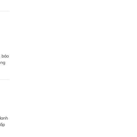
h báo
ông
danh
hấp