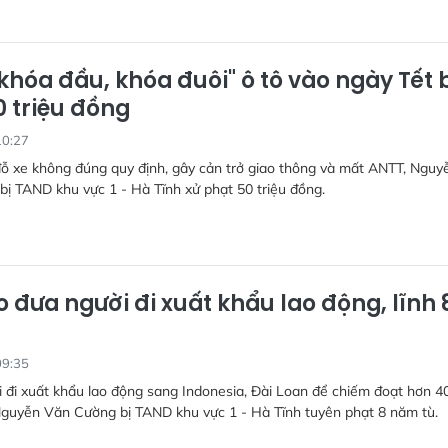
"khóa đầu, khóa đuôi" ô tô vào ngày Tết b
0 triệu đồng
10:27
đỗ xe không đúng quy định, gây cản trở giao thông và mất ANTT, Nguy
 bị TAND khu vực 1 - Hà Tĩnh xử phạt 50 triệu đồng.
 đưa người đi xuất khẩu lao động, lĩnh 
ù
09:35
 đi xuất khẩu lao động sang Indonesia, Đài Loan để chiếm đoạt hơn 4
Nguyễn Văn Cường bị TAND khu vực 1 - Hà Tĩnh tuyên phạt 8 năm tù.