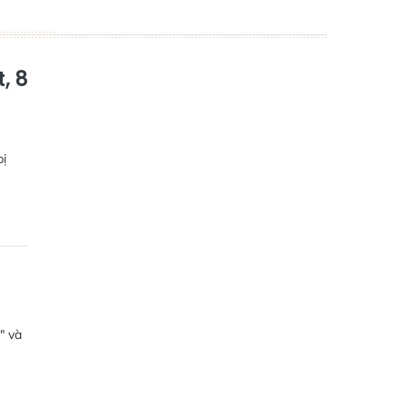
, 8
bị
" và