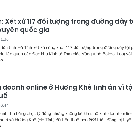
: Xét xử 117 đối tượng trong đường dây t
uyên quốc gia
11:30
dân tỉnh Hà Tĩnh xét xử công khai 117 đối tượng trong đường dây tội
ia liên quan đến Đặc khu Kinh tế Tam giác Vàng (tỉnh Bokeo, Lào) với
nh.
 doanh online ở Hương Khê lĩnh án vì tộ
huế
06:44
anh thu hàng chục tỷ đồng nhưng không kê khai, hộ kinh doanh online
a ở xã Hương Khê (Hà Tĩnh) đã trốn thuế hơn 668 triệu đồng, bị tuyê
.