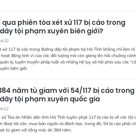
 qua phiên tòa xét xử 117 bị cáo trong
dây tội phạm xuyên biên giới?
04:32
t xử 117 bị cáo trong đường dây tội phạm tại Hà Tĩnh không chỉ làm rõ
hoạt động tinh vi của các đối tượng mà còn gióng lên hồi chuông cản
quản lý, tuyên truyền pháp luật và những hệ lụy xã hội phía sau các “c
uyên biên giới.
384 năm tù giam với 54/117 bị cáo trong
dây tội phạm xuyên quốc gia
06:02
 xử Tòa án Nhân dân tỉnh Hà Tĩnh tuyên phạt 117 bị cáo bị về các tội 
m đoạt tài sản, mua bán người và đánh bạc, trong đó, 54 bị cáo phải c
ạt tù giam với tổng mức án 384 năm.