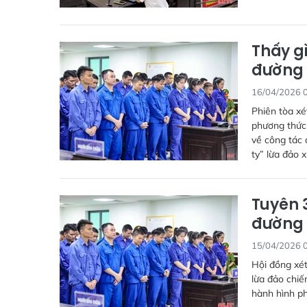
Thấy gì
đường 
16/04/2026 
Phiên tòa xé
phương thức 
về công tác 
ty” lừa đảo x
Tuyên 
đường 
15/04/2026 
Hội đồng xét
lừa đảo chiế
hành hình ph