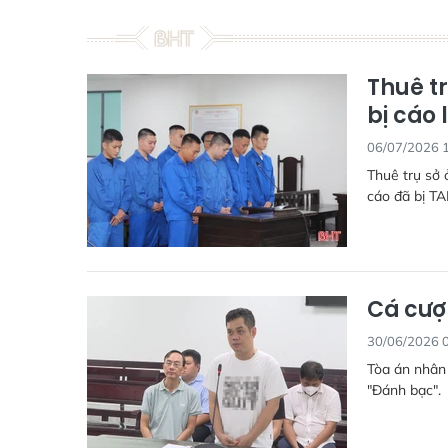
Thuê t
bị cáo 
06/07/2026 
Thuê trụ sở 
cáo đã bị TA
Cá cượ
30/06/2026 
Tòa án nhân 
"Đánh bạc".