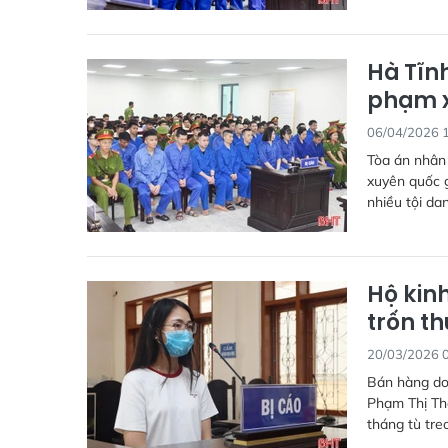
Hà Tĩnh
phạm x
06/04/2026 
Tòa án nhân 
xuyên quốc g
nhiều tội da
Hộ kinh
trốn t
20/03/2026 
Bán hàng do
Phạm Thị Thỏ
tháng tù treo