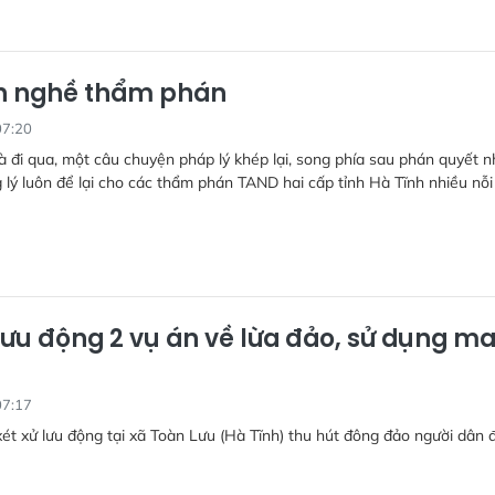
n nghề thẩm phán
07:20
à đi qua, một câu chuyện pháp lý khép lại, song phía sau phán quyết 
g lý luôn để lại cho các thẩm phán TAND hai cấp tỉnh Hà Tĩnh nhiều nỗi
lưu động 2 vụ án về lừa đảo, sử dụng m
07:17
xét xử lưu động tại xã Toàn Lưu (Hà Tĩnh) thu hút đông đảo người dân 