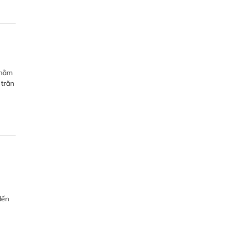
nhằm
 trăn
a
đến