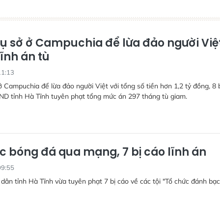
rụ sở ở Campuchia để lừa đảo người Việt
lĩnh án tù
11:13
ở Campuchia để lừa đảo người Việt với tổng số tiền hơn 1,2 tỷ đồng, 8 
ND tỉnh Hà Tĩnh tuyên phạt tổng mức án 297 tháng tù giam.
c bóng đá qua mạng, 7 bị cáo lĩnh án
09:55
dân tỉnh Hà Tĩnh vừa tuyên phạt 7 bị cáo về các tội "Tổ chức đánh bạc