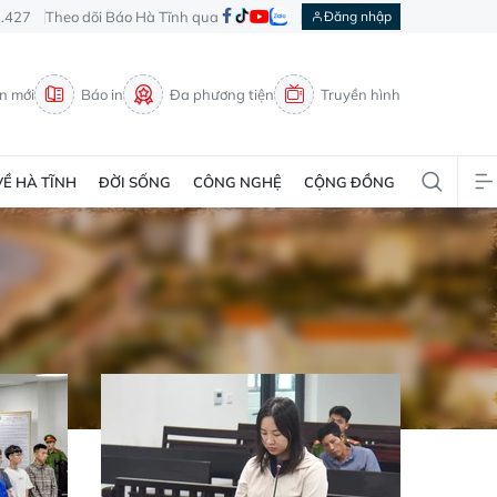
3.427
Theo dõi Báo Hà Tĩnh qua
Đăng nhập
in mới
Báo in
Đa phương tiện
Truyền hình
VỀ HÀ TĨNH
ĐỜI SỐNG
CÔNG NGHỆ
CỘNG ĐỒNG