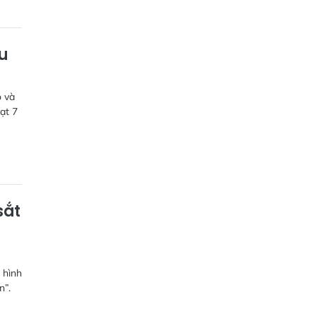
ậu
o và
ạt 7
sắt
 hình
n”.