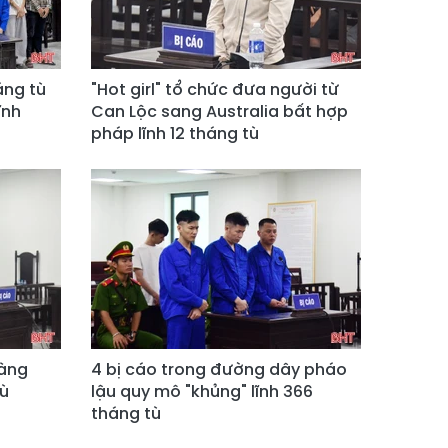
áng tù
"Hot girl" tổ chức đưa người từ
ĩnh
Can Lộc sang Australia bất hợp
pháp lĩnh 12 tháng tù
vàng
4 bị cáo trong đường dây pháo
tù
lậu quy mô "khủng" lĩnh 366
tháng tù