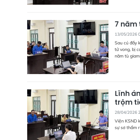
7 năm 
13/05/2026 
Sau cú đẩy 
tử vong, bị 
năm tù giam 
Lĩnh á
trộm t
28/04/2026 
Viện KSND kh
sự sơ thẩm r