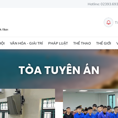
Hotline: 02393.69
T
HỘI
VĂN HÓA - GIẢI TRÍ
PHÁP LUẬT
THỂ THAO
THẾ GIỚI
TÒA TUYÊN ÁN