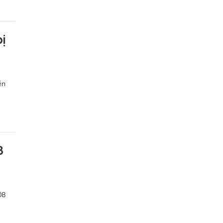
ị
ễn
8
08