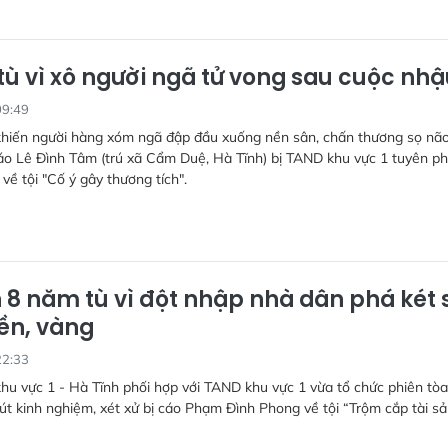
tù vì xô người ngã tử vong sau cuộc nh
09:49
khiến người hàng xóm ngã đập đầu xuống nền sân, chấn thương sọ nã
cáo Lê Đình Tâm (trú xã Cẩm Duệ, Hà Tĩnh) bị TAND khu vực 1 tuyên ph
về tội "Cố ý gây thương tích".
n 8 năm tù vì đột nhập nhà dân phá két 
iền, vàng
22:33
u vực 1 - Hà Tĩnh phối hợp với TAND khu vực 1 vừa tổ chức phiên tòa
út kinh nghiệm, xét xử bị cáo Phạm Đình Phong về tội “Trộm cắp tài sả