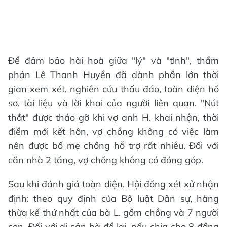
Để đảm bảo hài hoà giữa "lý" và "tình", thẩm
phán Lê Thanh Huyền đã dành phần lớn thời
gian xem xét, nghiên cứu thấu đáo, toàn diện hồ
sơ, tài liệu và lời khai của người liên quan. "Nút
thắt" được tháo gỡ khi vợ anh H. khai nhận, thời
điểm mới kết hôn, vợ chồng không có việc làm
nên được bố mẹ chồng hỗ trợ rất nhiều. Đối với
căn nhà 2 tầng, vợ chồng không có đóng góp.
Sau khi đánh giá toàn diện, Hội đồng xét xử nhận
định: theo quy định của Bộ luật Dân sự, hàng
thừa kế thứ nhất của bà L. gồm chồng và 7 người
con. Đối với di sản bà để lại, nếu chia cho 8 đồng