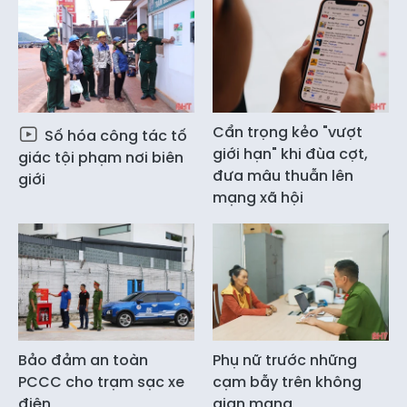
Cẩn trọng kẻo "vượt
Số hóa công tác tố
giới hạn" khi đùa cợt,
giác tội phạm nơi biên
đưa mâu thuẫn lên
giới
mạng xã hội
Bảo đảm an toàn
Phụ nữ trước những
PCCC cho trạm sạc xe
cạm bẫy trên không
điện
gian mạng