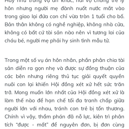
Hay như trong vụ án khác, hai vợ chồng trẻ ly
hôn nhưng người mẹ đành nuốt nước mắt vào
trong giao lại đứa con chỉ vừa tròn 1 tuổi cho bố.
Bản thân không có nghề nghiệp, không nhà cửa,
không có bất cứ tài sản nào nên vì tương lai của
cháu bé, người mẹ phải hy sinh tình mẫu tử.
Trong một số vụ án hôn nhân, phần phân chia tài
sản diễn ra gọn nhẹ và được sự đồng thuận của
các bên nhưng riêng thủ tục giải quyết quyền
nuôi con lại khiến Hội đồng xét xử hết sức trăn
trở. Mong muốn lớn nhất của Hội đồng xét xử là
làm thế nào để hạn chế tối đa tranh chấp giữa
người lớn với nhau, tránh con trẻ bị tổn thương.
Chính vì vậy, thẩm phán đã nỗ lực, kiên trì phân
tích “được - mất” để nguyên đơn, bị đơn cùng