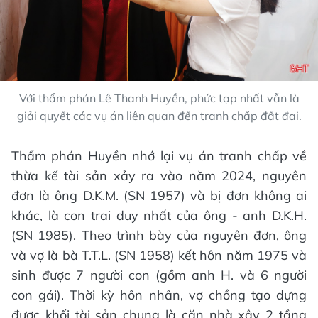
Với thẩm phán Lê Thanh Huyền, phức tạp nhất vẫn là
giải quyết các vụ án liên quan đến tranh chấp đất đai.
Thẩm phán Huyền nhớ lại vụ án tranh chấp về
thừa kế tài sản xảy ra vào năm 2024, nguyên
đơn là ông D.K.M. (SN 1957) và bị đơn không ai
khác, là con trai duy nhất của ông - anh D.K.H.
(SN 1985). Theo trình bày của nguyên đơn, ông
và vợ là bà T.T.L. (SN 1958) kết hôn năm 1975 và
sinh được 7 người con (gồm anh H. và 6 người
con gái). Thời kỳ hôn nhân, vợ chồng tạo dựng
được khối tài sản chung là căn nhà xây 2 tầng