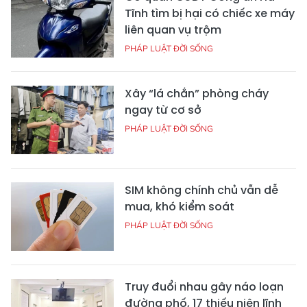
Tĩnh tìm bị hại có chiếc xe máy
liên quan vụ trộm
PHÁP LUẬT ĐỜI SỐNG
Xây “lá chắn” phòng cháy
ngay từ cơ sở
PHÁP LUẬT ĐỜI SỐNG
SIM không chính chủ vẫn dễ
mua, khó kiểm soát
PHÁP LUẬT ĐỜI SỐNG
Truy đuổi nhau gây náo loạn
đường phố, 17 thiếu niên lĩnh