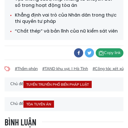
số trong hoạt động tòa án
Khẳng định vai trò của Nhân dân trong thực
thi quyền tư pháp
“Chất thép” và bản lĩnh của nữ kiểm sát viên
Copy link
#Thẩm phán
#TAND khu vực I Hà Tĩnh
#Công tác xét xử
Chủ đề
TUYỀN TRUYỀN PHỔ BIẾN PHÁP LUẬT
Chủ đề
TÒA TUYÊN ÁN
BÌNH LUẬN