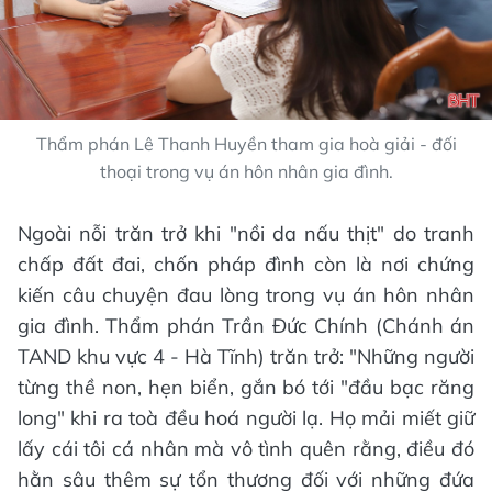
Thẩm phán Lê Thanh Huyền tham gia hoà giải - đối
thoại trong vụ án hôn nhân gia đình.
Ngoài nỗi trăn trở khi "nồi da nấu thịt" do tranh
chấp đất đai, chốn pháp đình còn là nơi chứng
kiến câu chuyện đau lòng trong vụ án hôn nhân
gia đình. Thẩm phán Trần Đức Chính (Chánh án
TAND khu vực 4 - Hà Tĩnh) trăn trở: "Những người
từng thề non, hẹn biển, gắn bó tới "đầu bạc răng
long" khi ra toà đều hoá người lạ. Họ mải miết giữ
lấy cái tôi cá nhân mà vô tình quên rằng, điều đó
hằn sâu thêm sự tổn thương đối với những đứa