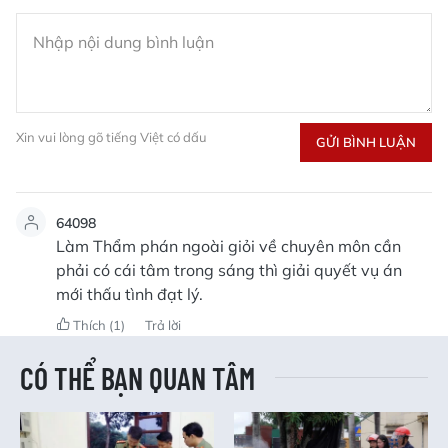
Xin vui lòng gõ tiếng Việt có dấu
GỬI BÌNH LUẬN
64098
Làm Thẩm phán ngoài giỏi về chuyên môn cần
phải có cái tâm trong sáng thì giải quyết vụ án
mới thấu tình đạt lý.
Thích
(1)
Trả lời
CÓ THỂ BẠN QUAN TÂM