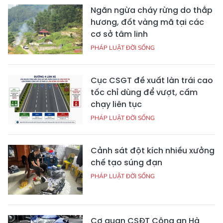
Ngăn ngừa cháy rừng do thắp
hương, đốt vàng mã tại các
cơ sở tâm linh
PHÁP LUẬT ĐỜI SỐNG
Cục CSGT đề xuất làn trái cao
tốc chỉ dùng để vượt, cấm
chạy liên tục
PHÁP LUẬT ĐỜI SỐNG
Cảnh sát đột kích nhiều xưởng
chế tạo súng đạn
PHÁP LUẬT ĐỜI SỐNG
Cơ quan CSĐT Công an Hà