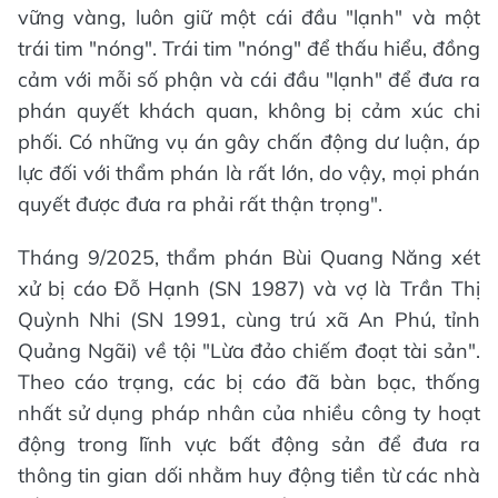
vững vàng, luôn giữ một cái đầu "lạnh" và một
trái tim "nóng". Trái tim "nóng" để thấu hiểu, đồng
cảm với mỗi số phận và cái đầu "lạnh" để đưa ra
phán quyết khách quan, không bị cảm xúc chi
phối. Có những vụ án gây chấn động dư luận, áp
lực đối với thẩm phán là rất lớn, do vậy, mọi phán
quyết được đưa ra phải rất thận trọng".
Tháng 9/2025, thẩm phán Bùi Quang Năng xét
xử bị cáo Đỗ Hạnh (SN 1987) và vợ là Trần Thị
Quỳnh Nhi (SN 1991, cùng trú xã An Phú, tỉnh
Quảng Ngãi) về tội "Lừa đảo chiếm đoạt tài sản".
Theo cáo trạng, các bị cáo đã bàn bạc, thống
nhất sử dụng pháp nhân của nhiều công ty hoạt
động trong lĩnh vực bất động sản để đưa ra
thông tin gian dối nhằm huy động tiền từ các nhà