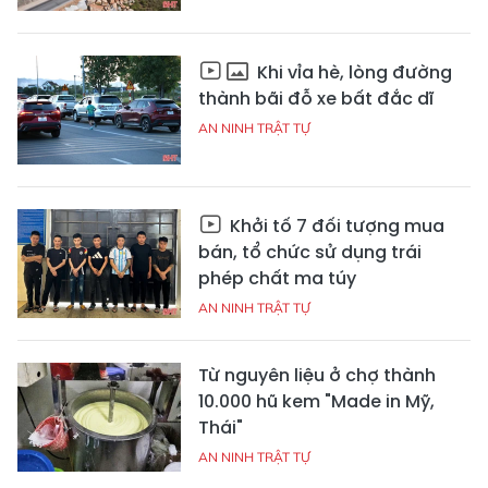
Khi vỉa hè, lòng đường
thành bãi đỗ xe bất đắc dĩ
AN NINH TRẬT TỰ
Khởi tố 7 đối tượng mua
bán, tổ chức sử dụng trái
phép chất ma túy
AN NINH TRẬT TỰ
Từ nguyên liệu ở chợ thành
10.000 hũ kem "Made in Mỹ,
Thái"
AN NINH TRẬT TỰ