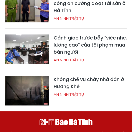
công an cưỡng đoạt tài sản ở
Hà Tĩnh
AN NINH TRẬT TỰ
Cảnh giác trước bẫy "việc nhẹ,
lương cao" của tội phạm mua
bán người
AN NINH TRẬT TỰ
Khống chế vụ cháy nhà dân ở
Hương Khê
AN NINH TRẬT TỰ