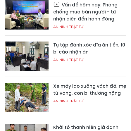
Vấn đề hôm nay: Phòng
chống mua bán người - từ
nhận diện đến hành động
AN NINH TRẬT TỰ
Tụ tập đánh xóc đĩa ăn tiền, 10
bị cáo nhận án
AN NINH TRẬT TỰ
Xe máy lao xuống vách đá, mẹ
tử vong, con bị thương nặng
AN NINH TRẬT TỰ
Khởi tố thanh niên giả danh