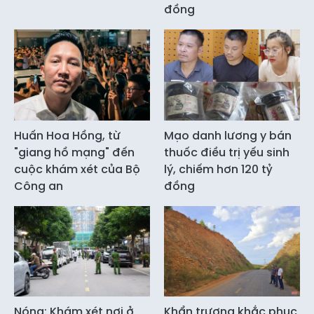
đồng
Huấn Hoa Hồng, từ
Mạo danh lương y bán
"giang hồ mạng" đến
thuốc điều trị yếu sinh
cuộc khám xét của Bộ
lý, chiếm hơn 120 tỷ
Công an
đồng
Nóng: Khám xét nơi ở
Khẩn trương khắc phục