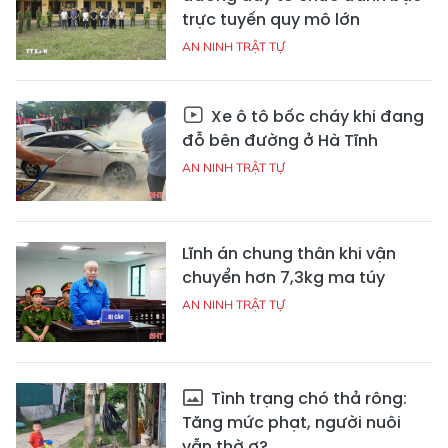
trực tuyến quy mô lớn
AN NINH TRẬT TỰ
Xe ô tô bốc cháy khi đang
đỗ bên đường ở Hà Tĩnh
AN NINH TRẬT TỰ
Lĩnh án chung thân khi vận
chuyển hơn 7,3kg ma túy
AN NINH TRẬT TỰ
Tình trạng chó thả rông:
Tăng mức phạt, người nuôi
vẫn thờ ơ?