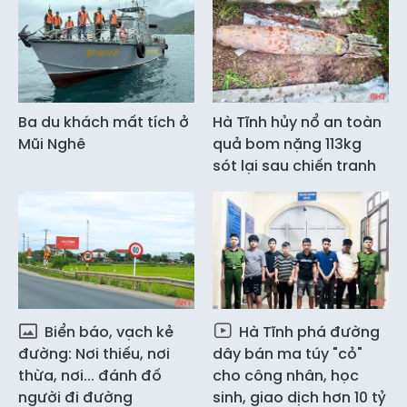
Ba du khách mất tích ở
Hà Tĩnh hủy nổ an toàn
Mũi Nghê
quả bom nặng 113kg
sót lại sau chiến tranh
Biển báo, vạch kẻ
Hà Tĩnh phá đường
đường: Nơi thiếu, nơi
dây bán ma túy "cỏ"
thừa, nơi... đánh đố
cho công nhân, học
người đi đường
sinh, giao dịch hơn 10 tỷ