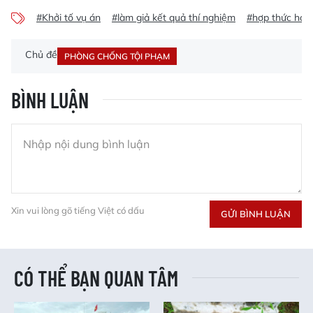
#Khởi tố vụ án
#làm giả kết quả thí nghiệm
#hợp thức hóa
Chủ đề
PHÒNG CHỐNG TỘI PHẠM
BÌNH LUẬN
Xin vui lòng gõ tiếng Việt có dấu
GỬI BÌNH LUẬN
CÓ THỂ BẠN QUAN TÂM