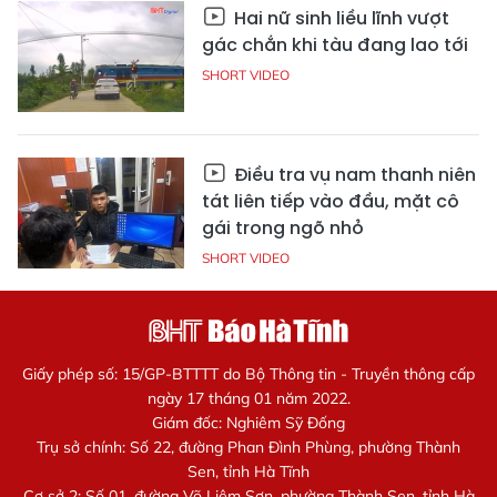
Hai nữ sinh liều lĩnh vượt
gác chắn khi tàu đang lao tới
SHORT VIDEO
Điều tra vụ nam thanh niên
tát liên tiếp vào đầu, mặt cô
gái trong ngõ nhỏ
SHORT VIDEO
Giấy phép số: 15/GP-BTTTT do Bộ Thông tin - Truyền thông cấp
ngày 17 tháng 01 năm 2022.
Giám đốc: Nghiêm Sỹ Đống
Trụ sở chính: Số 22, đường Phan Đình Phùng, phường Thành
Sen, tỉnh Hà Tĩnh
Cơ sở 2: Số 01, đường Võ Liêm Sơn, phường Thành Sen, tỉnh Hà