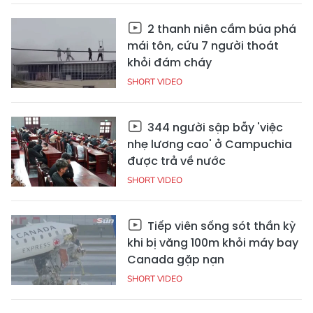
2 thanh niên cầm búa phá
mái tôn, cứu 7 người thoát
khỏi đám cháy
SHORT VIDEO
344 người sập bẫy 'việc
nhẹ lương cao' ở Campuchia
được trả về nước
SHORT VIDEO
Tiếp viên sống sót thần kỳ
khi bị văng 100m khỏi máy bay
Canada gặp nạn
SHORT VIDEO