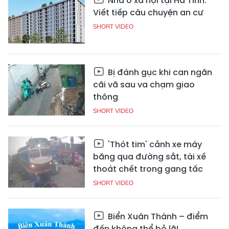
Nhà ở xã hội tại Hà Tĩnh:
Viết tiếp câu chuyện an cư
SHORT VIDEO
Bị đánh gục khi can ngăn
cãi vã sau va chạm giao
thông
SHORT VIDEO
'Thót tim' cảnh xe máy
băng qua đường sắt, tài xế
thoát chết trong gang tấc
SHORT VIDEO
Biển Xuân Thành – điểm
đến không thể bỏ lỡ!