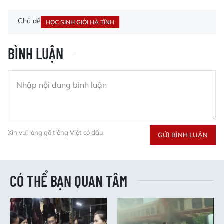
Chủ đề
HỌC SINH GIỎI HÀ TĨNH
BÌNH LUẬN
Xin vui lòng gõ tiếng Việt có dấu
GỬI BÌNH LUẬN
CÓ THỂ BẠN QUAN TÂM