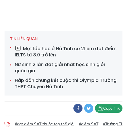
TIN LIÊN QUAN
Một lớp học ở Hà Tĩnh có 21 em đạt điểm
IELTS từ 8.0 trở lên
Nữ sinh 2 lần đạt giải nhất học sinh giỏi
quốc gia
Hấp dẫn chung kết cuộc thi Olympia Trường
THPT Chuyên Hà Tĩnh
Copy link
#đạt điểm SAT thuộc top thế giới
#điểm SAT
#Trường THP