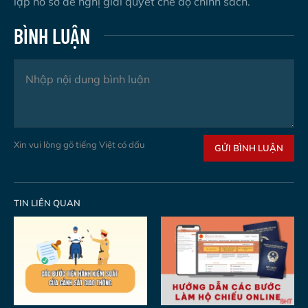
lập hồ sơ đề nghị giải quyết chế độ chính sách.
BÌNH LUẬN
Xin vui lòng gõ tiếng Việt có dấu
GỬI BÌNH LUẬN
TIN LIÊN QUAN