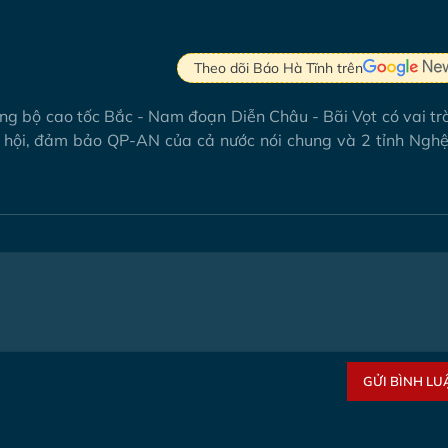
Theo dõi Báo Hà Tĩnh trên
ng bộ cao tốc Bắc - Nam đoạn Diễn Châu - Bãi Vọt có vai tr
 xã hội, đảm bảo QP-AN của cả nước nói chung và 2 tỉnh Ngh
GỬI BÌNH LU