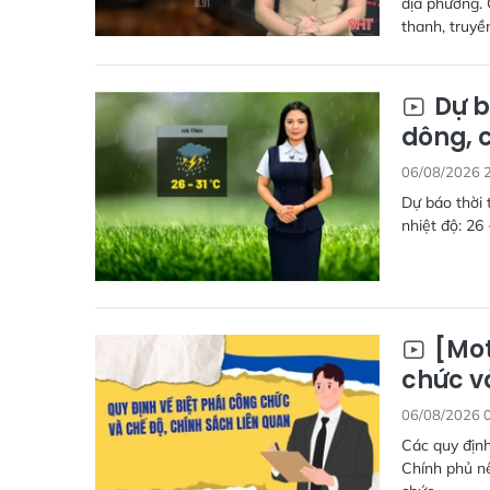
địa phương. 
thanh, truyề
Dự b
dông, 
06/08/2026 
Dự báo thời 
nhiệt độ: 26 
[Mot
chức v
06/08/2026 
Các quy định
Chính phủ nê