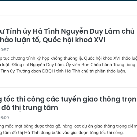
hư Tỉnh ủy Hà Tĩnh Nguyễn Duy Lâm chủ 
hảo luận tổ, Quốc hội khoá XVI
10:57
ếp tục chương trình kỳ họp không thường lệ, Quốc hội khóa XVI thảo luậ
án luật. Đồng chí Nguyễn Duy Lâm, Ủy viên Ban Chấp hành Trung ương
 Tỉnh ủy, Trưởng đoàn ĐBQH tỉnh Hà Tĩnh chủ trì phiên thảo luận.
 tốc thi công các tuyến giao thông trọ
 đô thị trung tâm
08:00
g mắc mặt bằng được tháo gỡ, hàng loạt dự án giao thông trọng điểm
g tâm đô thị Hà Tĩnh đang bước vào giai đoạn tăng tốc thi công.