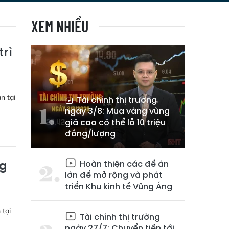
XEM NHIỀU
trì
n tại
Tài chính thị trường
ngày 3/8: Mua vàng vùng
giá cao có thể lỗ 10 triệu
đồng/lượng
Hoàn thiện các đề án
ng
lớn để mở rộng và phát
triển Khu kinh tế Vũng Áng
 tại
Tài chính thị trường
ngày 27/7: Chuyển tiền tới