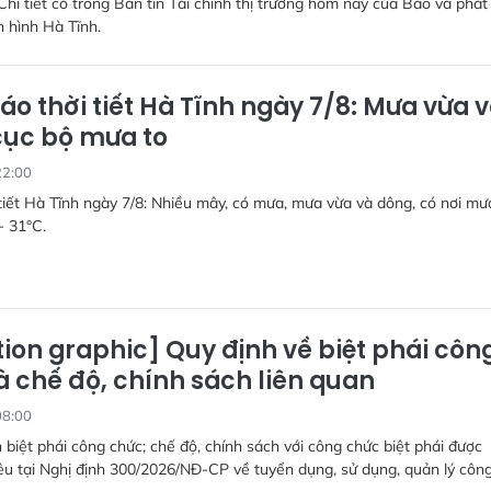
Chi tiết có trong Bản tin Tài chính thị trường hôm nay của Báo và phát
n hình Hà Tĩnh.
áo thời tiết Hà Tĩnh ngày 7/8: Mưa vừa 
cục bộ mưa to
22:00
tiết Hà Tĩnh ngày 7/8: Nhiều mây, có mưa, mưa vừa và dông, có nơi mưa
- 31°C.
ion graphic] Quy định về biệt phái côn
à chế độ, chính sách liên quan
08:00
 biệt phái công chức; chế độ, chính sách với công chức biệt phái được
u tại Nghị định 300/2026/NĐ-CP về tuyển dụng, sử dụng, quản lý côn