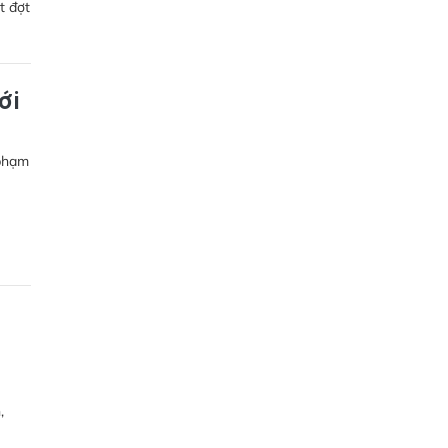
t đợt
ới
 phạm
,