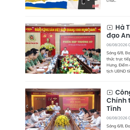
chức.
Hà T
đạo An
06/08/2026 
Sáng 6/8, Ba
thức trực ti
Hưng. Điểm c
tịch UBND tỉ
Công
Chính t
Tĩnh
06/08/2026 
Sáng 6/8, Đo