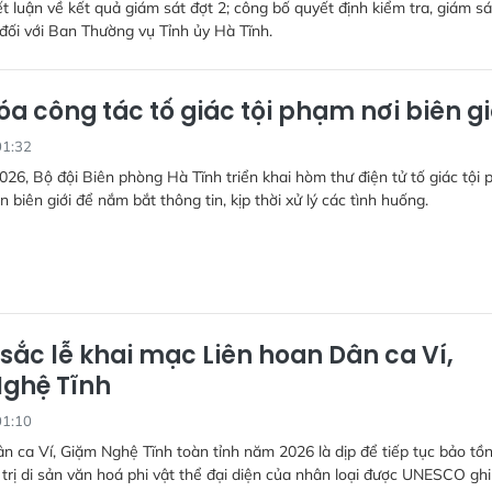
t luận về kết quả giám sát đợt 2; công bố quyết định kiểm tra, giám sá
ối với Ban Thường vụ Tỉnh ủy Hà Tĩnh.
óa công tác tố giác tội phạm nơi biên gi
01:32
026, Bộ đội Biên phòng Hà Tĩnh triển khai hòm thư điện tử tố giác tội
n biên giới để nắm bắt thông tin, kịp thời xử lý các tình huống.
sắc lễ khai mạc Liên hoan Dân ca Ví,
ghệ Tĩnh
01:10
n ca Ví, Giặm Nghệ Tĩnh toàn tỉnh năm 2026 là dịp để tiếp tục bảo tồn
 trị di sản văn hoá phi vật thể đại diện của nhân loại được UNESCO ghi