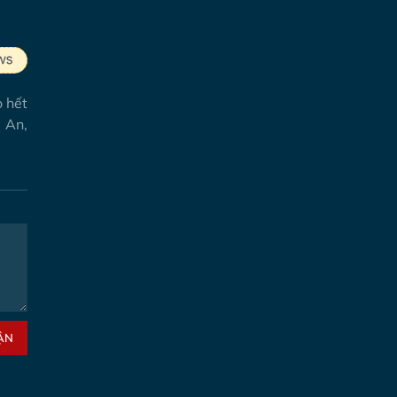
ò hết
ệ An,
ẬN