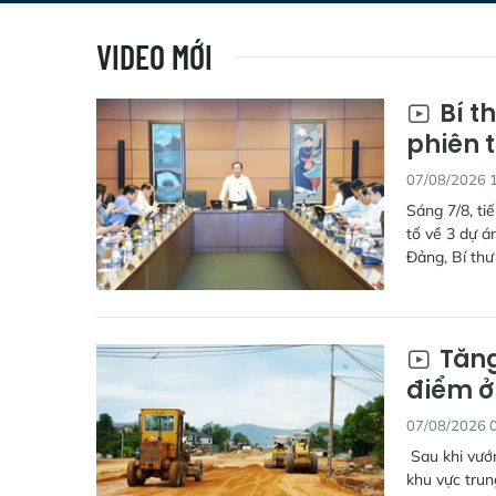
VIDEO MỚI
Bí t
phiên t
07/08/2026 
Sáng 7/8, ti
tổ về 3 dự 
Đảng, Bí thư
Tăng
điểm ở
07/08/2026 
Sau khi vướn
khu vực trun