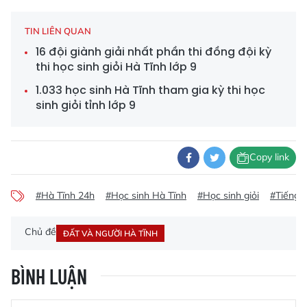
TIN LIÊN QUAN
16 đội giành giải nhất phần thi đồng đội kỳ
thi học sinh giỏi Hà Tĩnh lớp 9
1.033 học sinh Hà Tĩnh tham gia kỳ thi học
sinh giỏi tỉnh lớp 9
Copy link
#Hà Tĩnh 24h
#Học sinh Hà Tĩnh
#Học sinh giỏi
#Tiếng 
Chủ đề
ĐẤT VÀ NGƯỜI HÀ TĨNH
BÌNH LUẬN