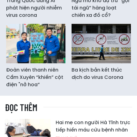
Trung Quốc dùng AI
Nga mở kho dự trữ “gọi
phát hiện người nhiễm
tái ngũ” hàng loạt
virus corona
chiến xa đồ cổ?
Đoàn viên thanh niên
Ba kịch bản kết thúc
Cẩm Xuyên “khiến” cột
dịch do virus Corona
điện "nở hoa”
ĐỌC THÊM
Hai mẹ con người Hà Tĩnh trực
tiếp hiến máu cứu bệnh nhân