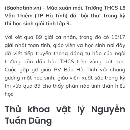
(Baohatinh.vn) - Mùa xuân mới, Trường THCS Lê
Văn Thiêm (TP Hà Tĩnh) đã "bội thu" trong kỳ
thi học sinh giỏi tỉnh lớp 9.
Với kết quả 89 giải cá nhân, trong đó có 15/17
giải nhất toàn tỉnh, giáo viên và học sinh nơi đây
đã viết tiếp truyền thống đáng tự hào của ngôi
trường dẫn đầu bậc THCS trên vùng đất học.
Cuộc gặp gỡ giữa PV Báo Hà Tĩnh với những
gương mặt học sinh, giáo viên xuất sắc trong kỳ
thi vừa qua đã cho thấy phần nào tinh thần hiếu
học.
Thủ khoa vật lý Nguyễn
Tuấn Dũng