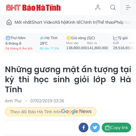
Mới nhất
Short Video
Xã hội
Kinh tế
Chính trị
Thể thao
Pháp luật
V
Thứ Năm
Hà Tĩnh
Giá vàng (SJC)
Tỷ giá
6 tháng 8
28°C
Mua vào
Bán ra
EUR
USD
138,800,000
141,800,000
29,516.69
26,
24 tháng 6 Âm lịch
Độ ẩm 77.3%
Những gương mặt ấn tượng tại
kỳ thi học sinh giỏi lớp 9 Hà
Tĩnh
Anh Thư
07/02/2019 03:26
Theo dõi Báo Hà Tĩnh trên
Copy link