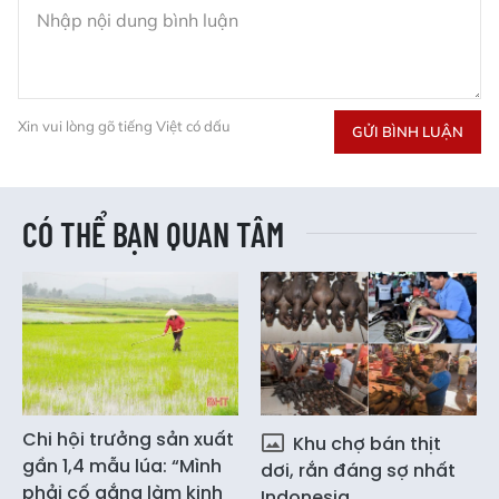
Xin vui lòng gõ tiếng Việt có dấu
GỬI BÌNH LUẬN
CÓ THỂ BẠN QUAN TÂM
Chi hội trưởng sản xuất
Khu chợ bán thịt
gần 1,4 mẫu lúa: “Mình
dơi, rắn đáng sợ nhất
phải cố gắng làm kinh
Indonesia