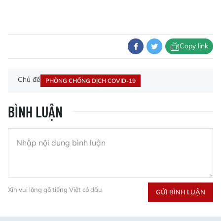
Copy link
Chủ đề
PHÒNG CHỐNG DỊCH COVID-19
BÌNH LUẬN
Xin vui lòng gõ tiếng Việt có dấu
GỬI BÌNH LUẬN