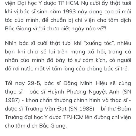
viện Đại học Y dược TP.HCM. Nụ cười ấy thật tươi
khi vị bác sĩ sinh năm 1993 này đang cạo đi mái
tóc của mình, để chuẩn bị chi viện cho tâm dịch
Bắc Giang vì “đi chưa biết ngày nào về”!
Nhìn bác sĩ cười thật tươi khi “xuống tóc”, nhiều
bạn khi chia sẻ lại trên mạng xã hội, trang cá
nhân của mình đã bày tỏ sự cảm kích, có người
đã rơi nước mắt vì tấm lòng của chàng bác sĩ trẻ.
Tối nay 29-5, bác sĩ Đặng Minh Hiệu sẽ cùng
thạc sĩ - bác sĩ Huỳnh Phương Nguyệt Anh (SN
1987) - khoa chấn thương chỉnh hình và thạc sĩ -
dược sĩ Trương Văn Đạt (SN 1988) - bí thư Đoàn
Trường đại học Y dược TP.HCM lên đường chi viện
cho tâm dịch Bắc Giang.