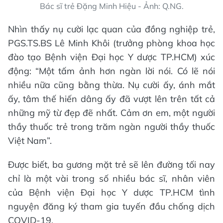
Bác sĩ trẻ Đặng Minh Hiệu - Ảnh: Q.NG.
Nhìn thấy nụ cười lạc quan của đồng nghiệp trẻ,
PGS.TS.BS Lê Minh Khôi (trưởng phòng khoa học
đào tạo Bệnh viện Đại học Y dược TP.HCM) xúc
động: “Một tấm ảnh hơn ngàn lời nói. Có lẽ nói
nhiều nữa cũng bằng thừa. Nụ cười ấy, ánh mắt
ấy, tâm thế hiến dâng ấy đã vượt lên trên tất cả
những mỹ từ đẹp đẽ nhất. Cảm ơn em, một người
thầy thuốc trẻ trong trăm ngàn người thầy thuốc
Việt Nam”.
Được biết, ba gương mặt trẻ sẽ lên đường tối nay
chỉ là một vài trong số nhiều bác sĩ, nhân viên
của Bệnh viện Đại học Y dược TP.HCM tình
nguyện đăng ký tham gia tuyến đầu chống dịch
COVID-19.