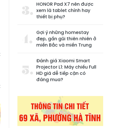
HONOR Pad X7 nên được
xem là tablet chính hay
thiết bị phụ?
Gợi ý những homestay
đẹp, gần gũi thiên nhiên ở
miền Bắc và miền Trung
t
Đánh giá Xiaomi Smart
h
Projector L1: Máy chiếu Full
g
HD giá dễ tiếp cận có
h
đáng mua?
t