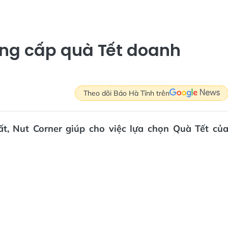
ung cấp quà Tết doanh
Theo dõi Báo Hà Tĩnh trên
t, Nut Corner giúp cho việc lựa chọn Quà Tết củ