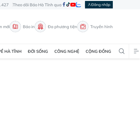
3.427
Theo dõi Báo Hà Tĩnh qua
Đăng nhập
in mới
Báo in
Đa phương tiện
Truyền hình
VỀ HÀ TĨNH
ĐỜI SỐNG
CÔNG NGHỆ
CỘNG ĐỒNG