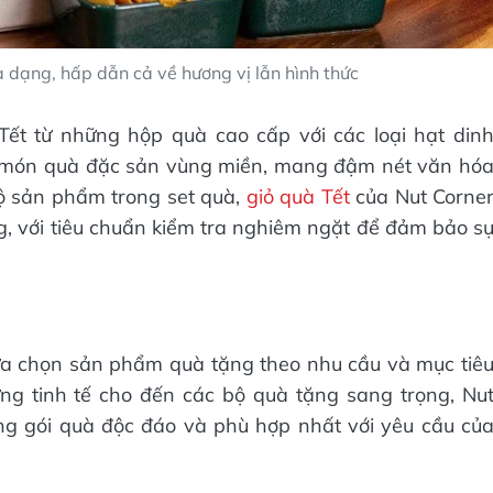
dạng, hấp dẫn cả về hương vị lẫn hình thức
ết từ những hộp quà cao cấp với các loại hạt din
g món quà đặc sản vùng miền, mang đậm nét văn hó
ộ sản phẩm trong set quà,
giỏ quà Tết
của Nut Corne
, với tiêu chuẩn kiểm tra nghiêm ngặt để đảm bảo s
lựa chọn sản phẩm quà tặng theo nhu cầu và mục tiê
ng tinh tế cho đến các bộ quà tặng sang trọng, Nu
ững gói quà độc đáo và phù hợp nhất với yêu cầu củ