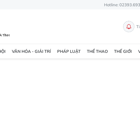
Hotline: 02393.69
T
HỘI
VĂN HÓA - GIẢI TRÍ
PHÁP LUẬT
THỂ THAO
THẾ GIỚI