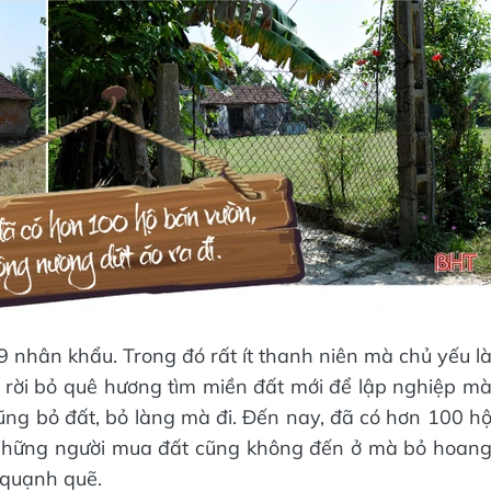
nhân khẩu. Trong đó rất ít thanh niên mà chủ yếu l
n rời bỏ quê hương tìm miền đất mới để lập nghiệp m
ng bỏ đất, bỏ làng mà đi. Đến nay, đã có hơn 100 h
 Những người mua đất cũng không đến ở mà bỏ hoan
 quạnh quẽ.