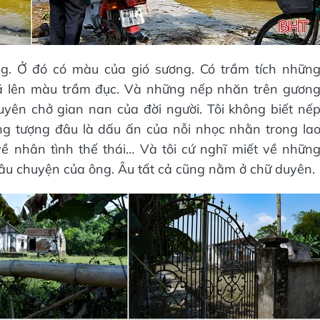
g. Ở đó có màu của gió sương. Có trầm tích nhữn
đã lên màu trầm đục. Và những nếp nhăn trên gươn
yên chở gian nan của đời người. Tôi không biết nế
ng tượng đâu là dấu ấn của nỗi nhọc nhằn trong la
ề nhân tình thế thái… Và tôi cứ nghĩ miết về nhữn
 câu chuyện của ông. Âu tất cả cũng nằm ở chữ duyên.