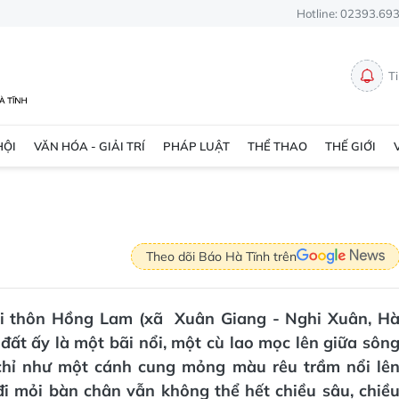
Hotline: 02393.69
T
HỘI
VĂN HÓA - GIẢI TRÍ
PHÁP LUẬT
THỂ THAO
THẾ GIỚI
Theo dõi Báo Hà Tĩnh trên
gọi thôn Hồng Lam (xã Xuân Giang - Nghi Xuân, H
đất ấy là một bãi nổi, một cù lao mọc lên giữa sôn
chỉ như một cánh cung mỏng màu rêu trầm nổi lê
i mỏi bàn chân vẫn không thể hết chiều sâu, chiề