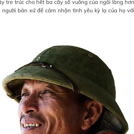
y tre trúc cho hết ba cây số vuông của ngôi làng hơ
người bản xứ để cảm nhận tình yêu kỳ lạ của họ vớ