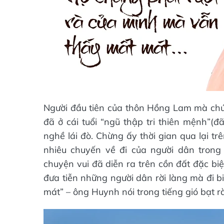
Người đầu tiên của thôn Hồng Lam mà chú
đã ở cái tuổi “ngũ thập tri thiên mệnh”(đ
nghề lái đò. Chừng ấy thời gian qua lại t
nhiêu chuyến về đi của người dân trong
chuyện vui đã diễn ra trên cồn đất đặc biệ
đưa tiễn những người dân rời làng mà đi b
mát” – ông Huynh nói trong tiếng gió bạt 