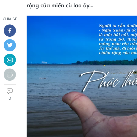
rộng của miền cù lao ấy…
CHIA SẺ
0