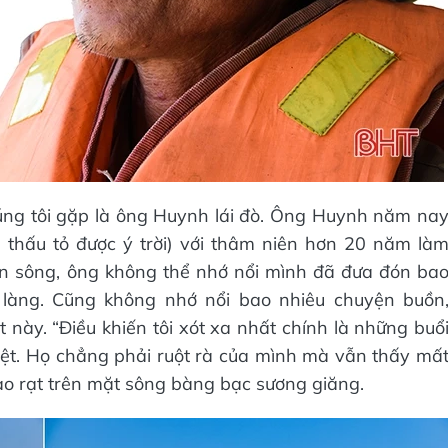
ng tôi gặp là ông Huynh lái đò. Ông Huynh năm na
ã thấu tỏ được ý trời) với thâm niên hơn 20 năm là
rên sông, ông không thể nhớ nổi mình đã đưa đón ba
 làng. Cũng không nhớ nổi bao nhiêu chuyện buồn
t này. “Điều khiến tôi xót xa nhất chính là những buổ
iệt. Họ chẳng phải ruột rà của mình mà vẫn thấy mấ
rào rạt trên mặt sông bàng bạc sương giăng.