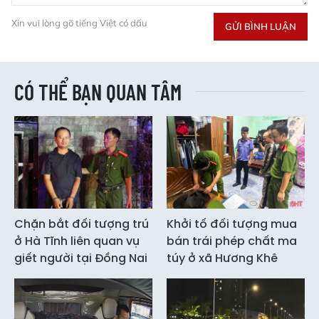
Xin vui lòng gõ tiếng Việt có dấu
GỬI BÌNH LUẬN
CÓ THỂ BẠN QUAN TÂM
Chặn bắt đối tượng trú
Khởi tố đối tượng mua
ở Hà Tĩnh liên quan vụ
bán trái phép chất ma
giết người tại Đồng Nai
túy ở xã Hương Khê