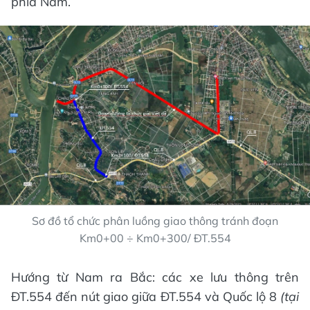
phía Nam.
Sơ đồ tổ chức phân luồng giao thông tránh đoạn
Km0+00 ÷ Km0+300/ ĐT.554
Hướng từ Nam ra Bắc: các xe lưu thông trên
ĐT.554 đến nút giao giữa ĐT.554 và Quốc lộ 8
(t
ạ
i