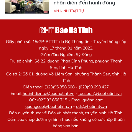
nhận diện đến hành động
AN NINH TRẬT TỰ
Giấy phép số: 15/GP-BTTTT do Bộ Thông tin - Truyền thông cấp
ngày 17 tháng 01 năm 2022.
Giám đốc: Nghiêm Sỹ Đống
Trụ sở chính: Số 22, đường Phan Đình Phùng, phường Thành
Sen, tỉnh Hà Tĩnh
Cơ sở 2: Số 01, đường Võ Liêm Sơn, phường Thành Sen, tỉnh Hà
Tĩnh
Điện thoại: (023)95.858.608 - (023)93.693.427
Email:
hatinhdientu@baohatinh.vn
-
toasoan@baohatinh.vn
QC: (023)93.856.715 - Email quảng cáo:
quangcao@baohatinh.vn
-
ads@hatinhtv.vn
Bản quyền thuộc về Báo và phát thanh, truyền hình Hà Tĩnh.
Cấm sao chép dưới mọi hình thức nếu không có sự chấp thuận
bằng văn bản.