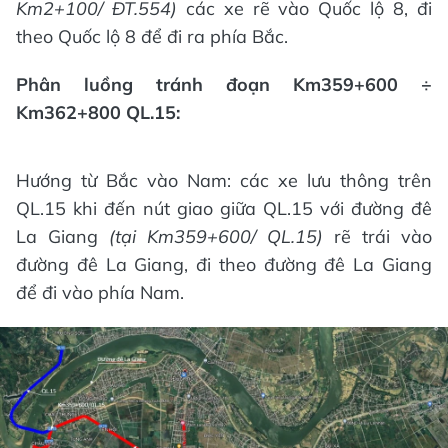
Km2+100/ ĐT.554)
các xe rẽ vào Quốc lộ 8, đi
theo Quốc lộ 8 để đi ra phía Bắc.
Phân luồng tránh đoạn Km359+600 ÷
Km362+800 QL.15:
Hướng từ Bắc vào Nam: các xe lưu thông trên
QL.15 khi đến nút giao giữa QL.15 với đường đê
La Giang
(t
ạ
i Km359+600/
QL.15
)
rẽ trái vào
đường đê La Giang, đi theo đường đê La Giang
để đi vào phía Nam.