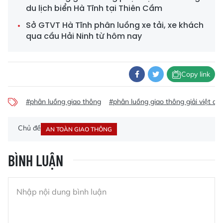
du lịch biển Hà Tĩnh tại Thiên Cầm
Sở GTVT Hà Tĩnh phân luồng xe tải, xe khách
qua cầu Hải Ninh từ hôm nay
Copy link
#phân luồng giao thông
#phân luồng giao thông giải việt dã
Chủ đề
AN TOÀN GIAO THÔNG
BÌNH LUẬN