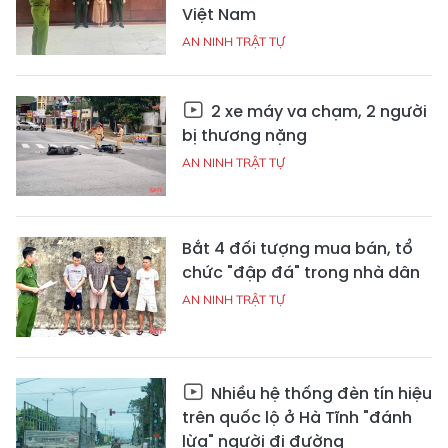
Việt Nam
AN NINH TRẬT TỰ
2 xe máy va chạm, 2 người
bị thương nặng
AN NINH TRẬT TỰ
Bắt 4 đối tượng mua bán, tổ
chức "đập đá" trong nhà dân
AN NINH TRẬT TỰ
Nhiều hệ thống đèn tín hiệu
trên quốc lộ ở Hà Tĩnh "đánh
lừa" người đi đường