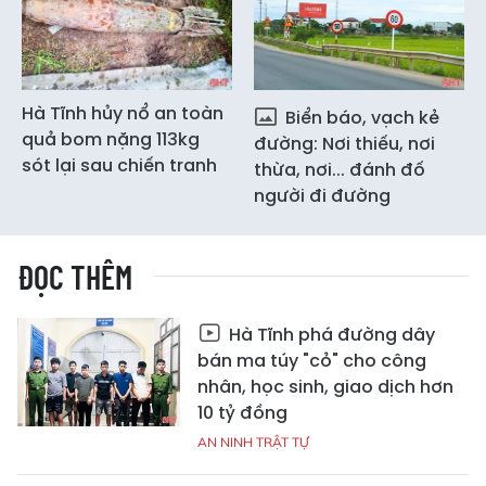
Hà Tĩnh hủy nổ an toàn
Biển báo, vạch kẻ
quả bom nặng 113kg
đường: Nơi thiếu, nơi
sót lại sau chiến tranh
thừa, nơi... đánh đố
người đi đường
ĐỌC THÊM
Hà Tĩnh phá đường dây
bán ma túy "cỏ" cho công
nhân, học sinh, giao dịch hơn
10 tỷ đồng
AN NINH TRẬT TỰ