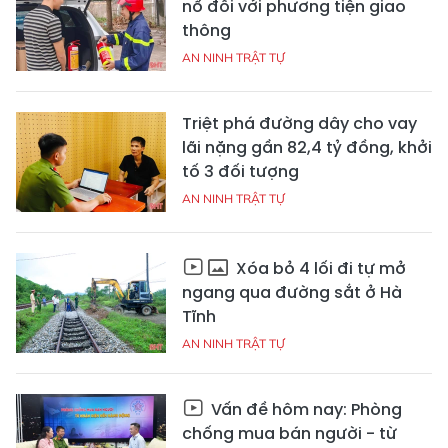
nổ đối với phương tiện giao
thông
AN NINH TRẬT TỰ
Triệt phá đường dây cho vay
lãi nặng gần 82,4 tỷ đồng, khởi
tố 3 đối tượng
AN NINH TRẬT TỰ
Xóa bỏ 4 lối đi tự mở
ngang qua đường sắt ở Hà
Tĩnh
AN NINH TRẬT TỰ
Vấn đề hôm nay: Phòng
chống mua bán người - từ