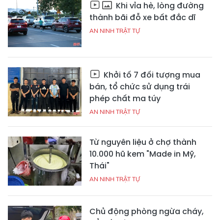
Khi vỉa hè, lòng đường
thành bãi đỗ xe bất đắc dĩ
AN NINH TRẬT TỰ
Khởi tố 7 đối tượng mua
bán, tổ chức sử dụng trái
phép chất ma túy
AN NINH TRẬT TỰ
Từ nguyên liệu ở chợ thành
10.000 hũ kem "Made in Mỹ,
Thái"
AN NINH TRẬT TỰ
Chủ động phòng ngừa cháy,