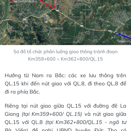
Sơ đồ tổ chức phân luồng giao thông tránh đoạn
Km359+600 ÷ Km362+800/QL.15
Hướng từ Nam ra Bắc: các xe lưu thông trên
QL.15 khi đến nút giao với QL.8, đi theo QL.8 để
đi ra phía Bắc.
Riêng tại nút giao giữa QL.15 với đường đê La
Giang
(t
ạ
i Km359+600/
QL.15
)
và nút giao giữa
QL.15 với QL.8
(tại Km362+800/QL.15 - ngã tư
Bà Viên)
đề nghị UBND huyện Đức Thọ có