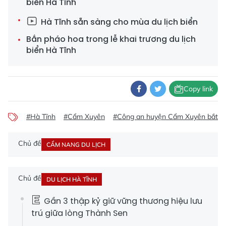
biển Hà Tĩnh
Hà Tĩnh sẵn sàng cho mùa du lịch biển
Bắn pháo hoa trong lễ khai trương du lịch
biển Hà Tĩnh
Copy link
#Hà Tĩnh
#Cẩm Xuyên
#Công an huyện Cẩm Xuyên bắt tr
Chủ đề
CẨM NANG DU LỊCH
Chủ đề
DU LỊCH HÀ TĨNH
Gần 3 thập kỷ giữ vững thương hiệu lưu
trú giữa lòng Thành Sen