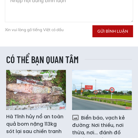
Xin vui lòng gõ tiếng Việt có dấu
GỬI BÌNH LUẬN
CÓ THỂ BẠN QUAN TÂM
Hà Tĩnh hủy nổ an toàn
Biển báo, vạch kẻ
quả bom nặng 113kg
đường: Nơi thiếu, nơi
sót lại sau chiến tranh
thừa, nơi... đánh đố