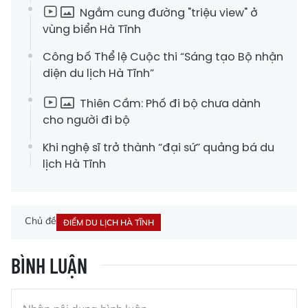
Ngắm cung đường "triệu view" ở
vùng biển Hà Tĩnh
Công bố Thể lệ Cuộc thi “Sáng tạo Bộ nhận
diện du lịch Hà Tĩnh”
Thiên Cầm: Phố đi bộ chưa dành
cho người đi bộ
Khi nghệ sĩ trở thành “đại sứ” quảng bá du
lịch Hà Tĩnh
Chủ đề
ĐIỂM DU LỊCH HÀ TĨNH
BÌNH LUẬN