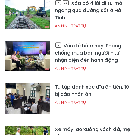
Xóa bỏ 4 lối đi tự mở
ngang qua đường sắt ở Hà
Tĩnh
AN NINH TRẬT TỰ
Vấn đề hôm nay: Phòng
chống mua bán người - từ
nhận diện đến hành động
AN NINH TRẬT TỰ
Tụ tập đánh xóc đĩa ăn tiền, 10
bị cáo nhận án
AN NINH TRẬT TỰ
Xe máy lao xuống vách đá, mẹ