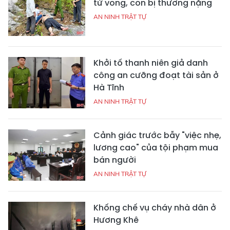
tử vong, con bị thương nặng
AN NINH TRẬT TỰ
Khởi tố thanh niên giả danh
công an cưỡng đoạt tài sản ở
Hà Tĩnh
AN NINH TRẬT TỰ
Cảnh giác trước bẫy "việc nhẹ,
lương cao" của tội phạm mua
bán người
AN NINH TRẬT TỰ
Khống chế vụ cháy nhà dân ở
Hương Khê