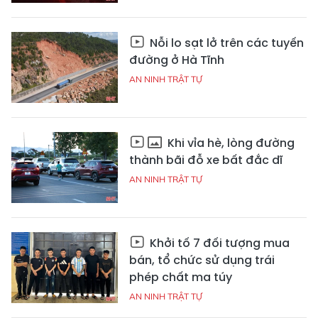
Nỗi lo sạt lở trên các tuyến
đường ở Hà Tĩnh
AN NINH TRẬT TỰ
Khi vỉa hè, lòng đường
thành bãi đỗ xe bất đắc dĩ
AN NINH TRẬT TỰ
Khởi tố 7 đối tượng mua
bán, tổ chức sử dụng trái
phép chất ma túy
AN NINH TRẬT TỰ