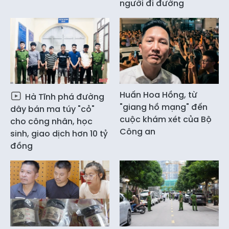
người đi đường
Huấn Hoa Hồng, từ
Hà Tĩnh phá đường
"giang hồ mạng" đến
dây bán ma túy "cỏ"
cuộc khám xét của Bộ
cho công nhân, học
Công an
sinh, giao dịch hơn 10 tỷ
đồng