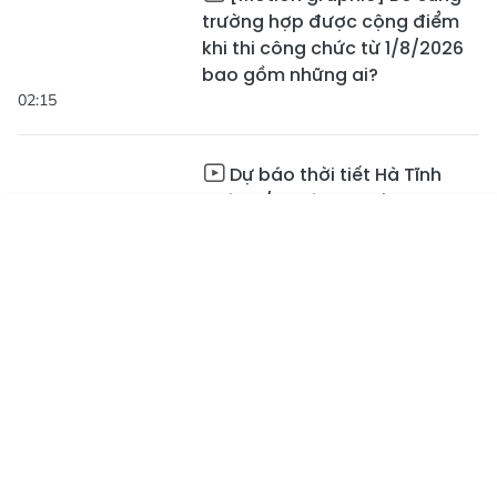
trường hợp được cộng điểm
khi thi công chức từ 1/8/2026
bao gồm những ai?
02:15
Dự báo thời tiết Hà Tĩnh
ngày 5/8: Có mưa vừa, mưa to
và dông
Tin mới
Emagazine
Truyền hình
Podcast
04:27
Hà Tĩnh mở lối vào thị
trường tín chỉ carbon từ rừng
02:13