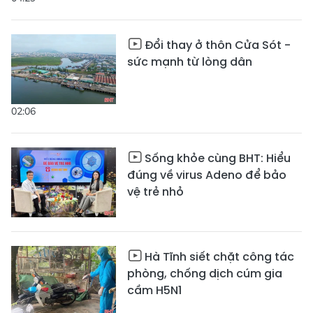
Đổi thay ở thôn Cửa Sót -
sức mạnh từ lòng dân
02:06
Sống khỏe cùng BHT: Hiểu
đúng về virus Adeno để bảo
vệ trẻ nhỏ
Hà Tĩnh siết chặt công tác
phòng, chống dịch cúm gia
cầm H5N1