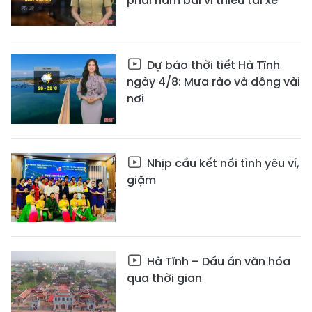
phải nằm bãi vì thiếu tài xế
Dự báo thời tiết Hà Tĩnh
ngày 4/8: Mưa rào và dông vài
nơi
Nhịp cầu kết nối tình yêu ví,
giặm
Hà Tĩnh – Dấu ấn văn hóa
qua thời gian