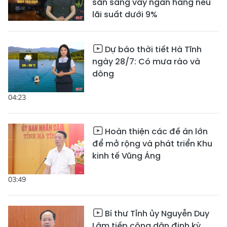
sẵn sàng vay ngân hàng nếu
lãi suất dưới 9%
Dự báo thời tiết Hà Tĩnh
ngày 28/7: Có mưa rào và
dông
04:23
Hoàn thiện các đề án lớn
để mở rộng và phát triển Khu
kinh tế Vũng Áng
03:49
Bí thư Tỉnh ủy Nguyễn Duy
Lâm tiếp công dân định kỳ