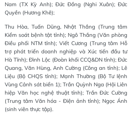
Nam (TX Kỳ Anh); Đức Đồng (Nghi Xuân); Đức
Quyền (Hương Khê);
Thu Hòa, Tuấn Dũng, Nhật Thắng (Trung tâm
Kiểm soát bệnh tật tỉnh); Ngô Thắng (Văn phòng
Điều phối NTM tỉnh); Viết Cương (Trung tâm Hỗ
trợ phát triển doanh nghiệp và Xúc tiến đầu tư
Hà Tĩnh); Đình Lộc (Đoàn khối CCQ&DN tỉnh); Đức
Quang, Văn Hùng, Anh Cường (Công an tỉnh); Lê
Liệu (Bộ CHQS tỉnh); Mạnh Thường (Bộ Tư lệnh
Vùng Cảnh sát biển 1); Trần Quỳnh Nga (Hội Liên
hiệp Văn học nghệ thuật tỉnh); Trần Đức Cường
(Trung tâm Văn hóa - Điện ảnh tỉnh); Ngọc Ánh
(sinh viên thực tập).