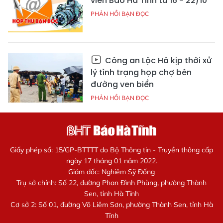
viên Báo Hà Tĩnh từ 16 - 22/10
PHẢN HỒI BẠN ĐỌC
Công an Lộc Hà kịp thời xử
lý tình trạng họp chợ bên
đường ven biển
PHẢN HỒI BẠN ĐỌC
Giấy phép số: 15/GP-BTTTT do Bộ Thông tin - Truyền thông cấp
ngày 17 tháng 01 năm 2022.
Giám đốc: Nghiêm Sỹ Đống
Trụ sở chính: Số 22, đường Phan Đình Phùng, phường Thành
Sen, tỉnh Hà Tĩnh
Cơ sở 2: Số 01, đường Võ Liêm Sơn, phường Thành Sen, tỉnh Hà
Tĩnh