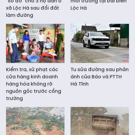
"sổ đỏ" cho 3 hộ dân ở
môi trường tại bãi biển
xã Lộc Hà sau đổi đất
Lộc Hà
làm đường
Kiểm tra, xử phạt các
Tu sửa đường sau phản
cửa hàng kinh doanh
ánh của Báo và PTTH
hàng hóa không rõ
Hà Tĩnh
nguồn gốc trước cổng
trường