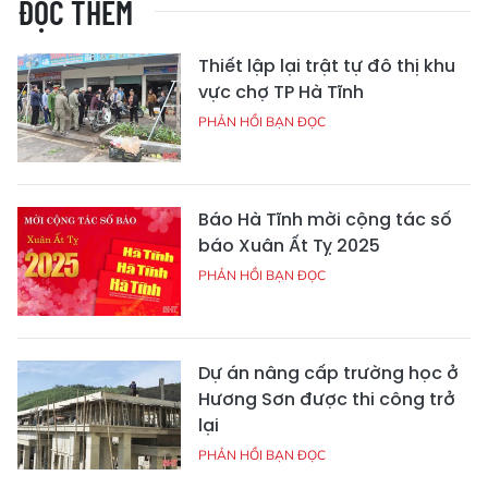
ĐỌC THÊM
Thiết lập lại trật tự đô thị khu
vực chợ TP Hà Tĩnh
PHẢN HỒI BẠN ĐỌC
Báo Hà Tĩnh mời cộng tác số
báo Xuân Ất Tỵ 2025
PHẢN HỒI BẠN ĐỌC
Dự án nâng cấp trường học ở
Hương Sơn được thi công trở
lại
PHẢN HỒI BẠN ĐỌC