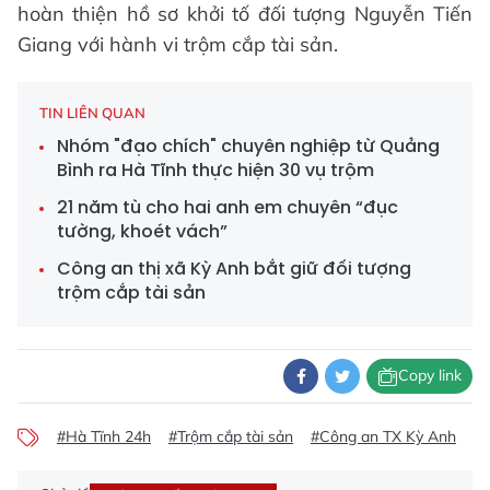
hoàn thiện hồ sơ khởi tố đối tượng Nguyễn Tiến
Giang với hành vi trộm cắp tài sản.
TIN LIÊN QUAN
Nhóm "đạo chích" chuyên nghiệp từ Quảng
Bình ra Hà Tĩnh thực hiện 30 vụ trộm
21 năm tù cho hai anh em chuyên “đục
tường, khoét vách”
Công an thị xã Kỳ Anh bắt giữ đối tượng
trộm cắp tài sản
Copy link
#Hà Tĩnh 24h
#Trộm cắp tài sản
#Công an TX Kỳ Anh
#T