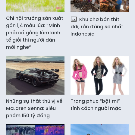
Chi hội trưởng sản xuất
Khu chợ bán thịt
gần 1,4 mẫu lúa: “Mình
dơi, rắn đáng sợ nhất
phải cố gắng làm kinh
Indonesia
tế giỏi thì người dân
mới nghe”
Những sự thật thú vị về
Trang phục “bật mí”
McLaren Senna: Siêu
tính cách người mặc
phẩm 150 tỷ đồng