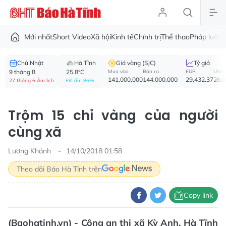
Mới nhất
Short Video
Xã hội
Kinh tế
Chính trị
Thể thao
Pháp luật
V
Chủ Nhật
Hà Tĩnh
Giá vàng (SJC)
Tỷ giá
9 tháng 8
25.8°C
Mua vào
Bán ra
EUR
USD
141,000,000
144,000,000
29,432.37
26,
27 tháng 6 Âm lịch
Độ ẩm 86%
Trộm 15 chỉ vàng của người
cùng xã
Lương Khánh
14/10/2018 01:58
Theo dõi Báo Hà Tĩnh trên
Copy link
(Baohatinh.vn) - Công an thị xã Kỳ Anh, Hà Tĩnh