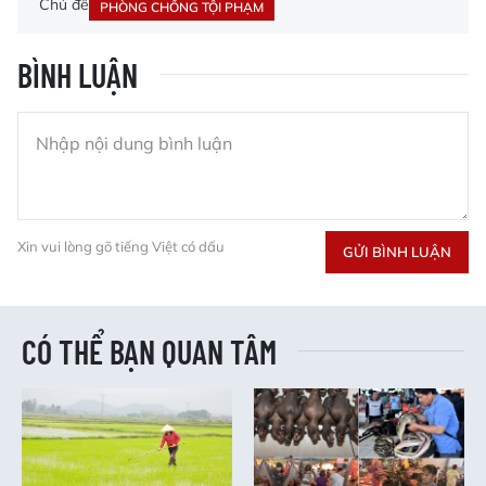
Chủ đề
PHÒNG CHỐNG TỘI PHẠM
BÌNH LUẬN
Xin vui lòng gõ tiếng Việt có dấu
GỬI BÌNH LUẬN
CÓ THỂ BẠN QUAN TÂM