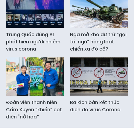
Trung Quốc dùng AI
Nga mở kho dự trữ “gọi
phát hiện người nhiễm
tái ngũ” hàng loạt
virus corona
chiến xa đồ cổ?
Đoàn viên thanh niên
Ba kịch bản kết thúc
Cẩm Xuyên “khiến” cột
dịch do virus Corona
điện "nở hoa”