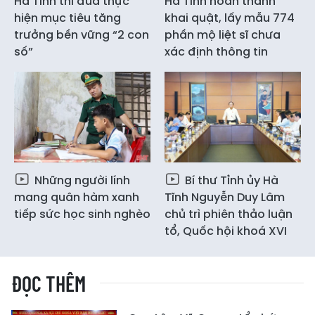
Hà Tĩnh thi đua thực
Hà Tĩnh hoàn thành
hiện mục tiêu tăng
khai quật, lấy mẫu 774
trưởng bền vững “2 con
phần mộ liệt sĩ chưa
số”
xác định thông tin
Những người lính
Bí thư Tỉnh ủy Hà
mang quân hàm xanh
Tĩnh Nguyễn Duy Lâm
tiếp sức học sinh nghèo
chủ trì phiên thảo luận
tổ, Quốc hội khoá XVI
ĐỌC THÊM