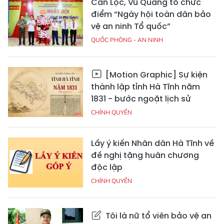
Can Lộc, Vũ Quang tổ chức
điểm “Ngày hội toàn dân bảo
vệ an ninh Tổ quốc”
QUỐC PHÒNG - AN NINH
[Motion Graphic] Sự kiện
thành lập tỉnh Hà Tĩnh năm
1831 - bước ngoặt lịch sử
CHÍNH QUYỀN
Lấy ý kiến Nhân dân Hà Tĩnh về
đề nghị tặng huân chương
độc lập
CHÍNH QUYỀN
Tôi là nữ tổ viên bảo vệ an