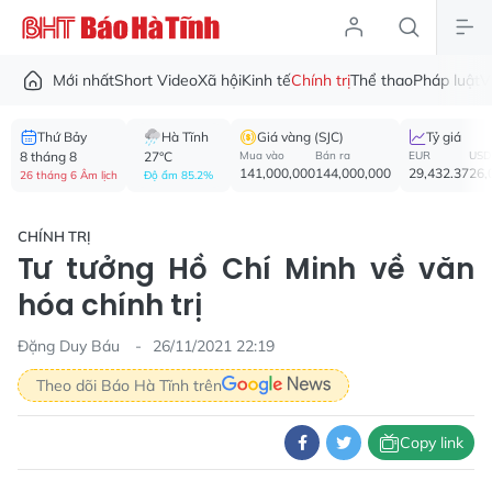
Mới nhất
Short Video
Xã hội
Kinh tế
Chính trị
Thể thao
Pháp luật
V
Thứ Bảy
Hà Tĩnh
Giá vàng (SJC)
Tỷ giá
8 tháng 8
27°C
Mua vào
Bán ra
EUR
USD
141,000,000
144,000,000
29,432.37
26,
26 tháng 6 Âm lịch
Độ ẩm 85.2%
CHÍNH TRỊ
Tư tưởng Hồ Chí Minh về văn
hóa chính trị
Đặng Duy Báu
26/11/2021 22:19
Theo dõi Báo Hà Tĩnh trên
Copy link