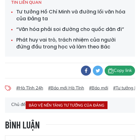
TIN LIÊN QUAN
Tư tưởng Hồ Chí Minh và đường lối văn hóa
của Đảng ta
“Văn hóa phải soi đường cho quốc dân đi”
Phát huy vai trò, trách nhiệm của người
đứng đầu trong học và làm theo Bác
Copy link
#Hà Tĩnh 24h
#Báo mới Hà Tĩnh
#Báo mới
#Tư tưởng Hồ
Chủ đề
BẢO VỆ NỀN TẢNG TƯ TƯỞNG CỦA ĐẢNG
BÌNH LUẬN