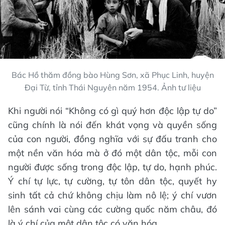
Bác Hồ thăm đồng bào Hùng Sơn, xã Phục Linh, huyện
Đại Từ, tỉnh Thái Nguyên năm 1954. Ảnh tư liệu
Khi người nói “Không có gì quý hơn độc lập tự do”
cũng chính là nói đến khát vọng và quyền sống
của con người, đồng nghĩa với sự đấu tranh cho
một nền văn hóa mà ở đó một dân tộc, mỗi con
người được sống trong độc lập, tự do, hạnh phúc.
Ý chí tự lực, tự cường, tự tôn dân tộc, quyết hy
sinh tất cả chứ không chịu làm nô lệ; ý chí vươn
lên sánh vai cùng các cường quốc năm châu, đó
là ý chí của một dân tộc có văn hóa.