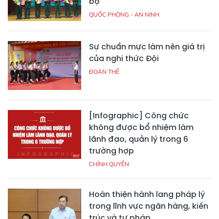
bộ
QUỐC PHÒNG - AN NINH
Sự chuẩn mực làm nên giá trị
của nghi thức Đội
ĐOÀN THỂ
[Infographic] Công chức
không được bổ nhiệm làm
lãnh đạo, quản lý trong 6
trường hợp
CHÍNH QUYỀN
Hoàn thiện hành lang pháp lý
trong lĩnh vực ngân hàng, kiến
trúc và tư pháp