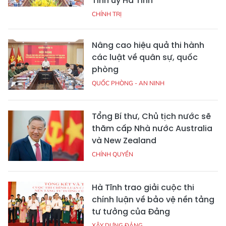
Tỉnh ủy Hà Tĩnh
CHÍNH TRỊ
Nâng cao hiệu quả thi hành
các luật về quân sự, quốc
phòng
QUỐC PHÒNG - AN NINH
Tổng Bí thư, Chủ tịch nước sẽ
thăm cấp Nhà nước Australia
và New Zealand
CHÍNH QUYỀN
Hà Tĩnh trao giải cuộc thi
chính luận về bảo vệ nền tảng
tư tưởng của Đảng
XÂY DỰNG ĐẢNG