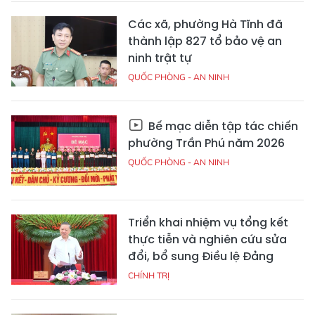
Các xã, phường Hà Tĩnh đã
thành lập 827 tổ bảo vệ an
ninh trật tự
QUỐC PHÒNG - AN NINH
Bế mạc diễn tập tác chiến
phường Trần Phú năm 2026
QUỐC PHÒNG - AN NINH
Triển khai nhiệm vụ tổng kết
thực tiễn và nghiên cứu sửa
đổi, bổ sung Điều lệ Đảng
CHÍNH TRỊ