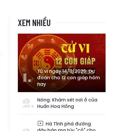
XEM NHIỀU
Tử vi ngày 14/11/2025: Dự
n
đoán cho 12 con giáp hôm
nay
Nóng: Khám xét nơi ở của
Huấn Hoa Hồng
Hà Tĩnh phá đường
dây bán ma túy "cỏ" cho