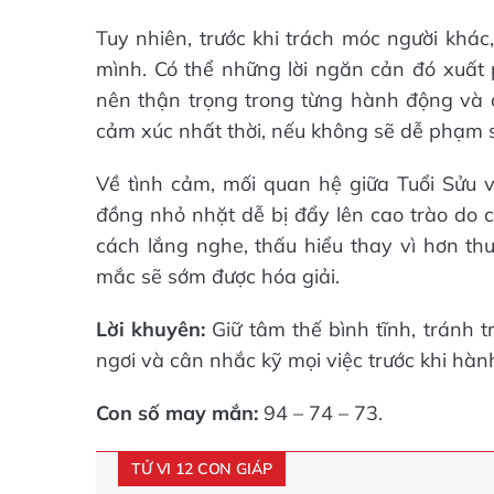
Tuy nhiên, trước khi trách móc người khác
mình. Có thể những lời ngăn cản đó xuất
nên thận trọng trong từng hành động và 
cảm xúc nhất thời, nếu không sẽ dễ phạm s
Về tình cảm, mối quan hệ giữa Tuổi Sửu 
đồng nhỏ nhặt dễ bị đẩy lên cao trào do 
cách lắng nghe, thấu hiểu thay vì hơn th
mắc sẽ sớm được hóa giải.
Lời khuyên:
Giữ tâm thế bình tĩnh, tránh 
ngơi và cân nhắc kỹ mọi việc trước khi hàn
Con số may mắn:
94 – 74 – 73.
TỬ VI 12 CON GIÁP