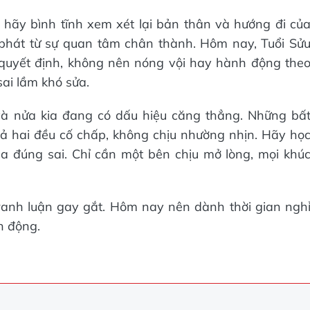
, hãy bình tĩnh xem xét lại bản thân và hướng đi củ
 phát từ sự quan tâm chân thành. Hôm nay, Tuổi Sử
quyết định, không nên nóng vội hay hành động the
ai lầm khó sửa.
và nửa kia đang có dấu hiệu căng thẳng. Những bấ
cả hai đều cố chấp, không chịu nhường nhịn. Hãy họ
ua đúng sai. Chỉ cần một bên chịu mở lòng, mọi khú
tranh luận gay gắt. Hôm nay nên dành thời gian ngh
h động.