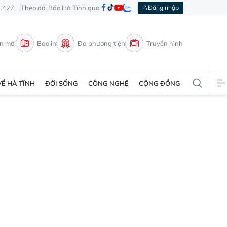
3.427
Theo dõi Báo Hà Tĩnh qua
Đăng nhập
in mới
Báo in
Đa phương tiện
Truyền hình
VỀ HÀ TĨNH
ĐỜI SỐNG
CÔNG NGHỆ
CỘNG ĐỒNG