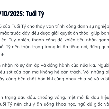
/10/2025: Tuổi Tý
 của Tuổi Tý cho thấy vận trình công danh sự nghiệ
mắc trước đây đều được giải quyết ổn thỏa, giúp bạ
việc. Tuy nhiên, thành công dễ khiến tiểu nhân gan
uổi Tý nên thận trọng trong lời ăn tiếng nói, đừng qu
ng.
m nhận rõ sự ấm áp và đồng hành của nửa kia. Ngườ
iếu sót của bạn mà không hề oán trách. Với những a
ày càng bền chặt hơn khi cùng nhau chia sẻ và vượ
nh trạng đau đầu, choáng váng, mệt mỏi là dấu hiệ
 Tuổi Tý nên chú ý ăn uống khoa học, ngủ đủ giấc v