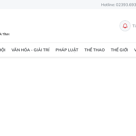
Hotline: 02393.69
T
HỘI
VĂN HÓA - GIẢI TRÍ
PHÁP LUẬT
THỂ THAO
THẾ GIỚI