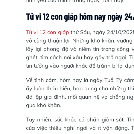
tình yêu của mình trong ngày hôm nay.
Tử vi 12 con giáp hôm nay ngày 24
Tử vi 12 con giáp
thứ Sáu, ngày 24/10/2025
vô cùng thuận lợi. Những khó khăn, vướng 
lấy lại phong độ và niềm tin trong công 
ghét, tìm cách nói xấu hay gây trở ngại. T
tin tưởng vào người khác để tránh bị lợi dụ
Về tình cảm, hôm nay là ngày Tuổi Tý cả
ấy luôn thấu hiểu, bao dung cho những th
đã lập gia đình, mối quan hệ vợ chồng ng
qua khó khăn.
Tuy nhiên, sức khỏe có phần giảm sút. Tì
của việc thiếu nghỉ ngơi và ít vận động.