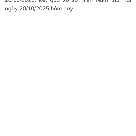
ngày 20/10/2025 hôm nay.