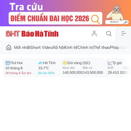
Mới nhất
Short Video
Xã hội
Kinh tế
Chính trị
Thể thao
Pháp luật
V
Thứ Hai
Hà Tĩnh
Giá vàng (SJC)
Tỷ giá
10 tháng 8
33.7°C
Mua vào
Bán ra
EUR
USD
140,500,000
143,500,000
29,410.19
25,
28 tháng 6 Âm lịch
Độ ẩm 60%