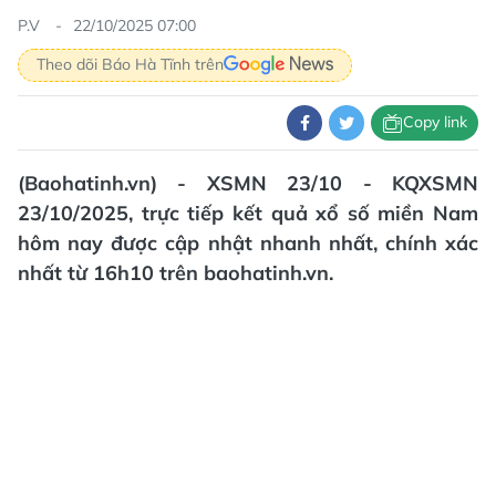
P.V
22/10/2025 07:00
Theo dõi Báo Hà Tĩnh trên
Copy link
(Baohatinh.vn) - XSMN 23/10 - KQXSMN
23/10/2025, trực tiếp kết quả xổ số miền Nam
hôm nay được cập nhật nhanh nhất, chính xác
nhất từ 16h10 trên baohatinh.vn.