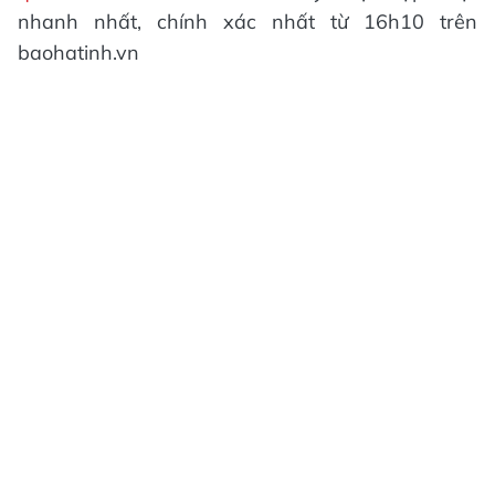
nhanh nhất, chính xác nhất từ 16h10 trên
baohatinh.vn