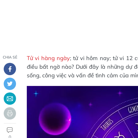
Tử vi hàng ngày
; tử vi hôm nay; tử vi 1
CHIA SẺ
điều bất ngờ nào? Dưới đây là những dự 
sống, công việc và vấn đề tình cảm của m
0