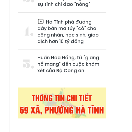
sự tỉnh chỉ đạo "nóng"
Hà Tĩnh phá đường
dây bán ma túy "cỏ" cho
công nhân, học sinh, giao
dịch hơn 10 tỷ đồng
g
Huấn Hoa Hồng, từ "giang
c
hồ mạng" đến cuộc khám
xét của Bộ Công an