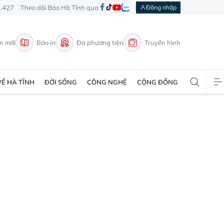
3.427
Theo dõi Báo Hà Tĩnh qua
Đăng nhập
in mới
Báo in
Đa phương tiện
Truyền hình
VỀ HÀ TĨNH
ĐỜI SỐNG
CÔNG NGHỆ
CỘNG ĐỒNG