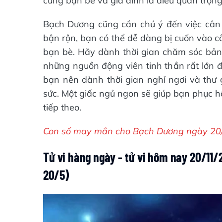
cùng bạn bè và gia đình là điều quan trọng
Bạch Dương cũng cần chú ý đến việc cân 
bận rộn, bạn có thể dễ dàng bị cuốn vào c
bạn bè. Hãy dành thời gian chăm sóc bản t
những nguồn động viên tinh thần rất lớn đ
bạn nên dành thời gian nghỉ ngơi và thư g
sức. Một giấc ngủ ngon sẽ giúp bạn phục h
tiếp theo.
Con số may mắn cho Bạch Dương ngày 20/1
Tử vi hàng ngày - tử vi hôm nay 20/11
20/5)