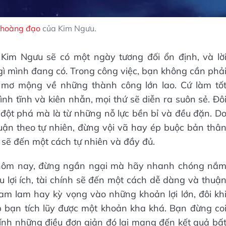
g hoàng đạo
của Kim Ngưu.
 Kim Ngưu sẽ có một ngày tương đối ổn định, và lờ
gì mình đang có. Trong công việc, bạn không cần phả
 mơ mộng về những thành công lớn lao. Cứ làm tố
nh tĩnh và kiên nhẫn, mọi thứ sẽ diễn ra suôn sẻ. Đô
đột phá mà là từ những nỗ lực bền bỉ và đều đặn. D
uận theo tự nhiên, đừng vội vã hay ép buộc bản thâ
cả sẽ đến một cách tự nhiên và đầy đủ.
g hôm nay, đừng ngần ngại mà hãy nhanh chóng nắ
u lợi ích, tài chính sẽ đến một cách dễ dàng và thuậ
am lam hay kỳ vọng vào những khoản lợi lớn, đôi kh
 bạn tích lũy được một khoản kha khá. Bạn đừng co
hính những điều đơn giản đó lại mang đến kết quả bấ