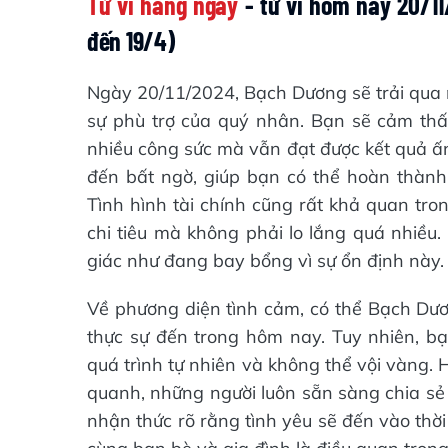
Tử vi hàng ngày
- tử vi hôm nay 20/11
đến 19/4)
Ngày 20/11/2024, Bạch Dương sẽ trải qua m
sự phù trợ của quý nhân. Bạn sẽ cảm thấy
nhiều công sức mà vẫn đạt được kết quả ấn
đến bất ngờ, giúp bạn có thể hoàn thàn
Tình hình tài chính cũng rất khả quan tr
chi tiêu mà không phải lo lắng quá nhiều.
giác như đang bay bổng vì sự ổn định này.
Về phương diện tình cảm, có thể Bạch Dươ
thực sự đến trong hôm nay. Tuy nhiên, bạn
quá trình tự nhiên và không thể vội vàng. 
quanh, những người luôn sẵn sàng chia s
nhận thức rõ rằng tình yêu sẽ đến vào thời