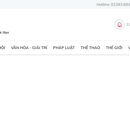
Hotline: 02393.69
T
HỘI
VĂN HÓA - GIẢI TRÍ
PHÁP LUẬT
THỂ THAO
THẾ GIỚI