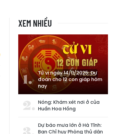
XEM NHIỀU
Tử vi ngày 14/11/2025: Dự
ẽ
đoán cho 12 con giáp hôm
nay
Nóng: Khám xét nơi ở của
Huấn Hoa Hồng
Dự báo mưa lớn ở Hà Tĩnh:
Ban Chỉ huy Phòng thủ dân