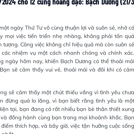
/2024 cho 12 cung hoàng đạo: Bạch Dương (21/
ột ngày Thứ Tư vô cùng thuận lợi và suôn sẻ, nhờ c
 mọi việc tiến triển nhẹ nhàng, không phải tốn qu
 tượng. Công việc không chỉ hiệu quả mà còn suôn s
h các nhiệm vụ một cách nhanh chóng và chính xác
ong ngày hôm nay, khiến Bạch Dương có thể thoải má
 Bạn sẽ cảm thấy vui vẻ, thoải mái và đôi khi có cả
ng sẽ cảm thấy một chút thiếu vắng vì tình yêu chư
 đừng quá lo lắng, vì bạn biết rằng tình yêu là mộ
Hiện tại, bạn đang có rất nhiều bạn bè thân thiết xun
ẻ và đồng hành cùng bạn trong mọi khoảnh khắc. Bạ
 điểm thích hợp, và bây giờ, việc tận hưởng cuộc sốn