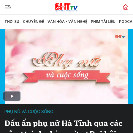
THỜI SỰ
CHUYÊN ĐỀ
VĂN HÓA - VĂN NGHỆ
PHIM TÀI LIỆU
PODCA
PHỤ NỮ VÀ CUỘC SỐNG
Dấu ấn phụ nữ Hà Tĩnh qua các