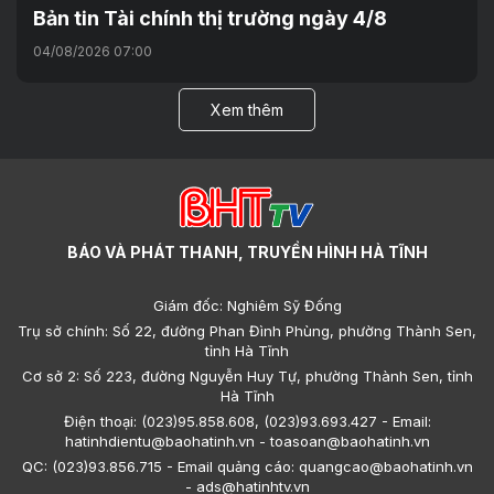
Bản tin Tài chính thị trường ngày 4/8
04/08/2026 07:00
Xem thêm
BÁO VÀ PHÁT THANH, TRUYỀN HÌNH HÀ TĨNH
Giám đốc: Nghiêm Sỹ Đống
Trụ sở chính: Số 22, đường Phan Đình Phùng, phường Thành Sen,
tỉnh Hà Tĩnh
Cơ sở 2: Số 223, đường Nguyễn Huy Tự, phường Thành Sen, tỉnh
Hà Tĩnh
Điện thoại: (023)95.858.608, (023)93.693.427 - Email:
hatinhdientu@baohatinh.vn - toasoan@baohatinh.vn
QC: (023)93.856.715 - Email quảng cáo: quangcao@baohatinh.vn
- ads@hatinhtv.vn