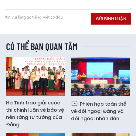
Xin vui lòng gõ tiếng Việt có dấu
GỬI BÌNH LUẬN
CÓ THỂ BẠN QUAN TÂM
Hà Tĩnh trao giải cuộc
Phiên họp toàn thể
thi chính luận về bảo vệ
về đối ngoại Đảng và
nền tảng tư tưởng của
đối ngoại nhân dân
Đảng