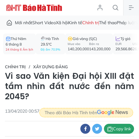
Mới nhất
Short Video
Xã hội
Kinh tế
Chính trị
Thể thao
Pháp luật
V
Thứ Năm
Hà Tĩnh
Giá vàng (SJC)
Tỷ giá
6 tháng 8
29.5°C
Mua vào
Bán ra
EUR
USD
140,200,000
143,200,000
29,566.86
26,
24 tháng 6 Âm lịch
Độ ẩm 70.9%
CHÍNH TRỊ
XÂY DỰNG ĐẢNG
Vì sao Văn kiện Đại hội XIII đặt
tầm nhìn đất nước đến năm
2045?
13/04/2020 00:57
Theo dõi Báo Hà Tĩnh trên
Copy link