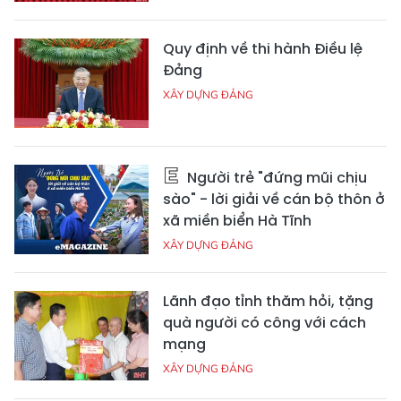
Quy định về thi hành Điều lệ
Đảng
XÂY DỰNG ĐẢNG
Người trẻ "đứng mũi chịu
sào" - lời giải về cán bộ thôn ở
xã miền biển Hà Tĩnh
XÂY DỰNG ĐẢNG
Lãnh đạo tỉnh thăm hỏi, tặng
quà người có công với cách
mạng
XÂY DỰNG ĐẢNG