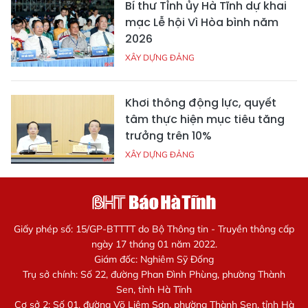
Bí thư Tỉnh ủy Hà Tĩnh dự khai
mạc Lễ hội Vì Hòa bình năm
2026
XÂY DỰNG ĐẢNG
Khơi thông động lực, quyết
tâm thực hiện mục tiêu tăng
trưởng trên 10%
XÂY DỰNG ĐẢNG
Giấy phép số: 15/GP-BTTTT do Bộ Thông tin - Truyền thông cấp
ngày 17 tháng 01 năm 2022.
Giám đốc: Nghiêm Sỹ Đống
Trụ sở chính: Số 22, đường Phan Đình Phùng, phường Thành
Sen, tỉnh Hà Tĩnh
Cơ sở 2: Số 01, đường Võ Liêm Sơn, phường Thành Sen, tỉnh Hà