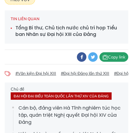
TIN LIÊN QUAN
Tổng Bí thư, Chủ tịch nước chủ trì họp Tiểu
ban Nhân sự Đại hội XIII của Đảng
Copy link
#Văn kiện Đại hội XIII
#Đại hội Đảng lần thứ XIII
#Đại hội 
Chủ đề
ĐẠI HỘI ĐẠI BIỂU TOÀN QUỐC LẦN THỨ XIV CỦA ĐẢNG
Cán bộ, đảng viên Hà Tĩnh nghiêm túc học
tập, quán triệt Nghị quyết Đại hội XIV của
Đảng