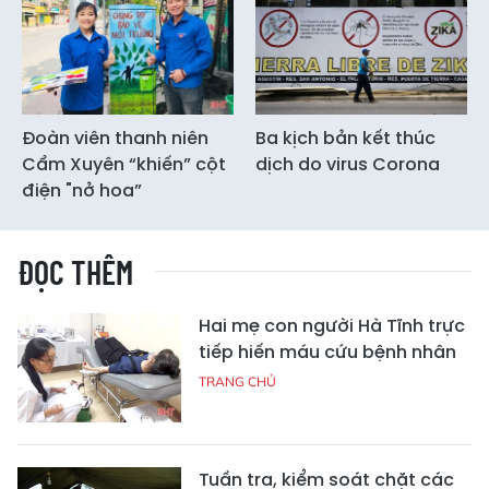
Đoàn viên thanh niên
Ba kịch bản kết thúc
Cẩm Xuyên “khiến” cột
dịch do virus Corona
điện "nở hoa”
ĐỌC THÊM
Hai mẹ con người Hà Tĩnh trực
tiếp hiến máu cứu bệnh nhân
TRANG CHỦ
Tuần tra, kiểm soát chặt các