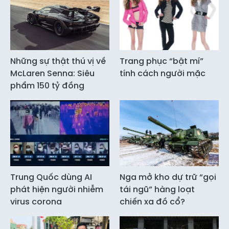
Những sự thật thú vị về
Trang phục “bật mí”
McLaren Senna: Siêu
tính cách người mặc
phẩm 150 tỷ đồng
Trung Quốc dùng AI
Nga mở kho dự trữ “gọi
phát hiện người nhiễm
tái ngũ” hàng loạt
virus corona
chiến xa đồ cổ?