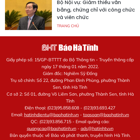
Bộ Nội vụ: Giảm thiểu văn
bằng, chứng chỉ với công chức
và viên chức
TRANG CHỦ
Giấy phép số: 15/GP-BTTTT do Bộ Thông tin - Truyền thông cấp
ngày 17 tháng 01 năm 2022.
Giám đốc: Nghiêm Sỹ Đống
Trụ sở chính: Số 22, đường Phan Đình Phùng, phường Thành
Sen, tỉnh Hà Tĩnh
Cơ sở 2: Số 01, đường Võ Liêm Sơn, phường Thành Sen, tỉnh Hà
Tĩnh
Điện thoại: (023)95.858.608 - (023)93.693.427
Email:
hatinhdientu@baohatinh.vn
-
toasoan@baohatinh.vn
QC: (023)93.856.715 - Email quảng cáo:
quangcao@baohatinh.vn
-
ads@hatinhtv.vn
Bản quyền thuộc về Báo và phát thanh, truyền hình Hà Tĩnh.