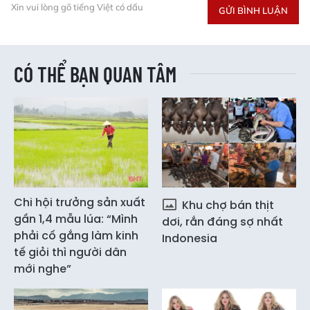
Xin vui lòng gõ tiếng Việt có dấu
GỬI BÌNH LUẬN
CÓ THỂ BẠN QUAN TÂM
Chi hội trưởng sản xuất
Khu chợ bán thịt
gần 1,4 mẫu lúa: “Mình
dơi, rắn đáng sợ nhất
phải cố gắng làm kinh
Indonesia
tế giỏi thì người dân
mới nghe”