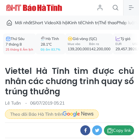
Mới nhất
Short Video
Xã hội
Kinh tế
Chính trị
Thể thao
Pháp luật
V
Thứ Sáu
Hà Tĩnh
Giá vàng (SJC)
Tỷ giá
7 tháng 8
28.1°C
Mua vào
Bán ra
EUR
USD
139,200,000
142,200,000
29,457.39
26,
25 tháng 6 Âm lịch
Độ ẩm 83.7%
Viettel Hà Tĩnh tìm được chủ
nhân các chương trình quay số
trúng thưởng
Lê Tuấn
06/07/2019 05:21
Theo dõi Báo Hà Tĩnh trên
Copy link