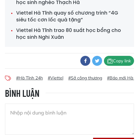
học sinh nghèo Thạch Hà
Viettel Hà Tĩnh quay số chương trình “4G
siêu tốc cơn lốc quà tặng”
Viettel Hà Tĩnh trao 80 suất học bổng cho
học sinh Nghi Xuân
Copy link
#Hà Tĩnh 24h
#Viettel
#Sở công thương
#Báo mới Hà Tĩ
BÌNH LUẬN