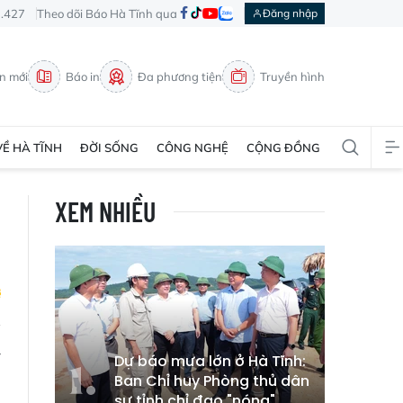
3.427
Theo dõi Báo Hà Tĩnh qua
Đăng nhập
in mới
Báo in
Đa phương tiện
Truyền hình
VỀ HÀ TĨNH
ĐỜI SỐNG
CÔNG NGHỆ
CỘNG ĐỒNG
XEM NHIỀU
y
Dự báo mưa lớn ở Hà Tĩnh:
i
Ban Chỉ huy Phòng thủ dân
sự tỉnh chỉ đạo "nóng"