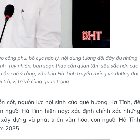
o công phu, bố cục hợp lý, nội dung tương đối đầy đủ những
nh. Tuy nhiên, ban soạn thảo cần quan tâm sâu sắc hơn các
 cần chú ý rằng, văn hóa Hà Tĩnh truyền thống và đương đại
 trò, vị trí vô cùng quan trọng
n cốt, nguồn lực nội sinh của quê hương Hà Tĩnh, đ
on người Hà Tĩnh hiện nay; xác định chính xác nhữn
m xây dựng và phát triển văn hóa, con người Hà Tĩn
ăm 2035.