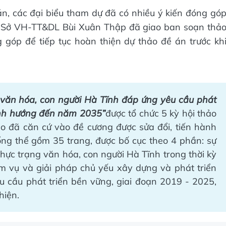
n, các đại biểu tham dự đã có nhiều ý kiến đóng gó
c Sở VH-TT&DL Bùi Xuân Thập đã giao ban soạn thả
góp để tiếp tục hoàn thiện dự thảo đề án trước kh
 văn hóa, con người Hà Tĩnh đáp ứng yêu cầu phát
ịnh hướng đến năm 2035”
được tổ chức 5 kỳ hội thảo
ảo đã căn cứ vào đề cương được sửa đổi, tiến hành
tổng thể gồm 35 trang, được bố cục theo 4 phần: sự
thực trạng văn hóa, con người Hà Tĩnh trong thời kỳ
m vụ và giải pháp chủ yếu xây dựng và phát triển
 cầu phát triển bền vững, giai đoạn 2019 - 2025,
hiện.