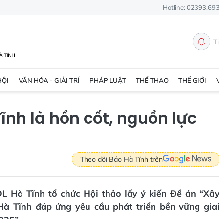
Hotline: 02393.69
T
HỘI
VĂN HÓA - GIẢI TRÍ
PHÁP LUẬT
THỂ THAO
THẾ GIỚI
ĩnh là hồn cốt, nguồn lực
Theo dõi Báo Hà Tĩnh trên
DL Hà Tĩnh tổ chức Hội thảo lấy ý kiến Đề án “Xâ
Hà Tĩnh đáp ứng yêu cầu phát triển bền vững gia