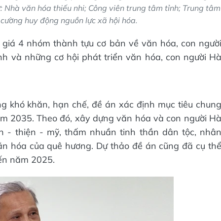
: Nhà văn hóa thiếu nhi; Công viên trung tâm tỉnh; Trung tâm
 cường huy động nguồn lực xã hội hóa.
h giá 4 nhóm thành tựu cơ bản về văn hóa, con ngườ
nh và những cơ hội phát triển văn hóa, con người H
ng khó khăn, hạn chế, đề án xác định mục tiêu chun
ăm 2035. Theo đó, xây dựng văn hóa và con người H
n - thiện - mỹ, thấm nhuần tinh thần dân tộc, nhâ
ăn hóa của quê hương. Dự thảo đề án cũng đã cụ th
đến năm 2025.