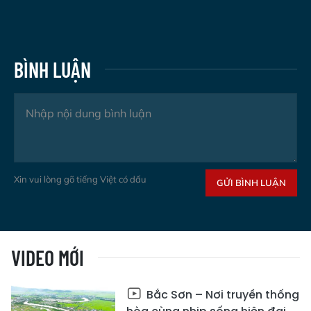
BÌNH LUẬN
Xin vui lòng gõ tiếng Việt có dấu
GỬI BÌNH LUẬN
VIDEO MỚI
Bắc Sơn – Nơi truyền thống