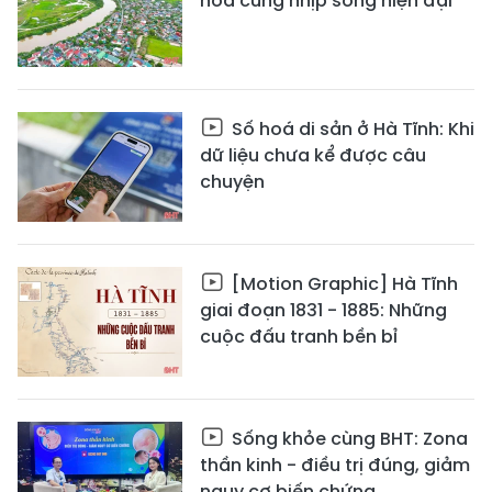
hòa cùng nhịp sống hiện đại
Số hoá di sản ở Hà Tĩnh: Khi
dữ liệu chưa kể được câu
chuyện
[Motion Graphic] Hà Tĩnh
giai đoạn 1831 - 1885: Những
cuộc đấu tranh bền bỉ
Sống khỏe cùng BHT: Zona
thần kinh - điều trị đúng, giảm
nguy cơ biến chứng