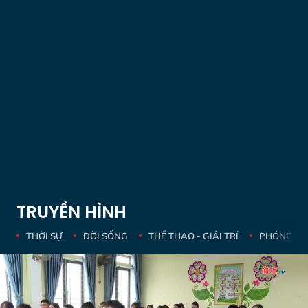
TRUYỀN HÌNH
THỜI SỰ
ĐỜI SỐNG
THỂ THAO - GIẢI TRÍ
PHÓNG SỰ 