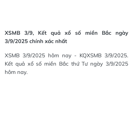
XSMB 3/9, Kết quả xổ số miền Bắc ngày
3/9/2025 chính xác nhất
XSMB 3/9/2025 hôm nay - KQXSMB 3/9/2025.
Kết quả xổ số miền Bắc thứ Tư ngày 3/9/2025
hôm nay.