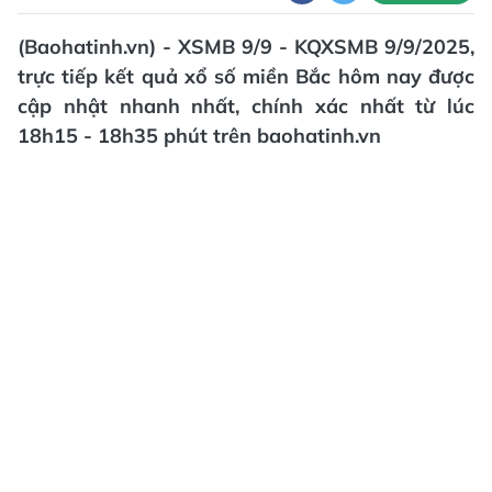
(Baohatinh.vn) - XSMB 9/9 - KQXSMB 9/9/2025,
trực tiếp kết quả xổ số miền Bắc hôm nay được
cập nhật nhanh nhất, chính xác nhất từ lúc
18h15 - 18h35 phút trên baohatinh.vn