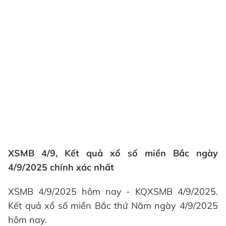
XSMB 4/9, Kết quả xổ số miền Bắc ngày
4/9/2025 chính xác nhất
XSMB 4/9/2025 hôm nay - KQXSMB 4/9/2025.
Kết quả xổ số miền Bắc thứ Năm ngày 4/9/2025
hôm nay.