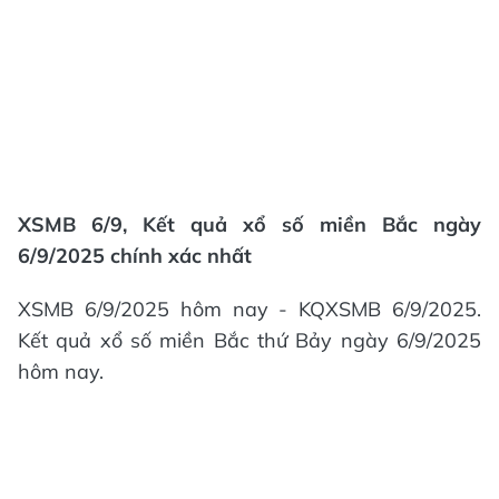
XSMB 6/9, Kết quả xổ số miền Bắc ngày
6/9/2025 chính xác nhất
XSMB 6/9/2025 hôm nay - KQXSMB 6/9/2025.
Kết quả xổ số miền Bắc thứ Bảy ngày 6/9/2025
hôm nay.