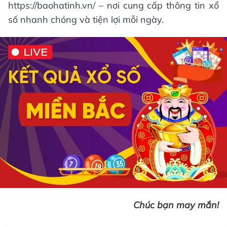
https://baohatinh.vn/ – nơi cung cấp thông tin xổ
số nhanh chóng và tiện lợi mỗi ngày.
Chúc bạn may mắn!