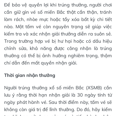
Để bảo vệ quyền lợi khi trúng thưởng, người chơi
cần giữ gìn vé số miền Bắc thật cẩn thận, tránh
làm rách, nhòe mực hoặc tẩy xóa bất kỳ chi tiết
nào. Một tấm vé còn nguyên trạng sẽ giúp việc
kiểm tra và xác nhận giải thưởng diễn ra suôn sẻ.
Trong trường hợp vé bị hư hại hoặc có dấu hiệu
chỉnh sửa, khả năng được công nhận là trúng
thưởng có thể bị ảnh hưởng nghiêm trọng, thậm
chí dẫn đến mất quyền nhận giải.
Thời gian nhận thưởng
Người trúng thưởng xổ số miền Bắc (XSMB) cần
lưu ý rằng thời hạn nhận giải là 30 ngày tính từ
ngày phát hành vé. Sau thời điểm này, tấm vé sẽ
không còn giá trị để lĩnh thưởng. Do đó, hãy kiểm