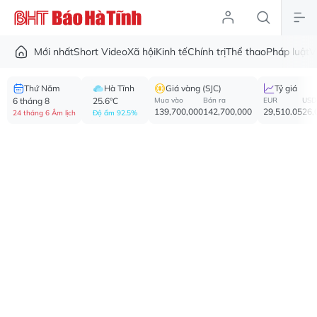
Mới nhất
Short Video
Xã hội
Kinh tế
Chính trị
Thể thao
Pháp luật
V
Thứ Năm
Hà Tĩnh
Giá vàng (SJC)
Tỷ giá
6 tháng 8
25.6°C
Mua vào
Bán ra
EUR
USD
139,700,000
142,700,000
29,510.05
26,
24 tháng 6 Âm lịch
Độ ẩm 92.5%