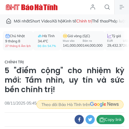
Mới nhất
Short Video
Xã hội
Kinh tế
Chính trị
Thể thao
Pháp luật
V
Chủ Nhật
Hà Tĩnh
Giá vàng (SJC)
Tỷ giá
9 tháng 8
34.4°C
Mua vào
Bán ra
EUR
USD
141,000,000
144,000,000
29,432.37
26,
27 tháng 6 Âm lịch
Độ ẩm 54.7%
CHÍNH TRỊ
5 "điểm cộng" cho nhiệm kỳ
mới: Tầm nhìn, uy tín và sức
bền chính trị!
08/11/2025 05:45
Theo dõi Báo Hà Tĩnh trên
Copy link