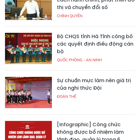
thị và chuyển đổi số
CHÍNH QUYỀN
Bộ CHQS tỉnh Hà Tĩnh công bố
các quyết định điều động cán
bộ
QUỐC PHÒNG - AN NINH
Sự chuẩn mực làm nên giá trị
của nghi thức Đội
ĐOÀN THỂ
[Infographic] Công chức
không được bổ nhiệm làm
lãnh đạo, quản lý trong 6