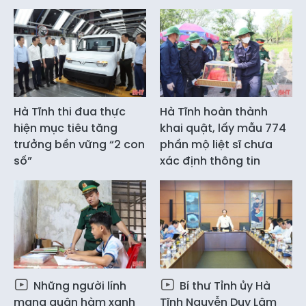
Hà Tĩnh thi đua thực
Hà Tĩnh hoàn thành
hiện mục tiêu tăng
khai quật, lấy mẫu 774
trưởng bền vững “2 con
phần mộ liệt sĩ chưa
số”
xác định thông tin
Những người lính
Bí thư Tỉnh ủy Hà
mang quân hàm xanh
Tĩnh Nguyễn Duy Lâm