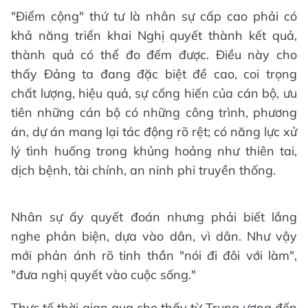
"Điểm cộng" thứ tư là nhân sự cấp cao phải có
khả năng triển khai Nghị quyết thành kết quả,
thành quả có thể đo đếm được. Điều này cho
thấy Đảng ta đang đặc biệt đề cao, coi trọng
chất lượng, hiệu quả, sự cống hiến của cán bộ, ưu
tiên những cán bộ có những công trình, phương
án, dự án mang lại tác động rõ rệt; có năng lực xử
lý tình huống trong khủng hoảng như thiên tai,
dịch bệnh, tài chính, an ninh phi truyền thống.
Nhân sự ấy quyết đoán nhưng phải biết lắng
nghe phản biện, dựa vào dân, vì dân. Như vậy
mới phản ánh rõ tinh thần "nói đi đôi với làm",
"đưa nghị quyết vào cuộc sống."
Thực tế thời gian qua cho thấy từ Trung ương đến