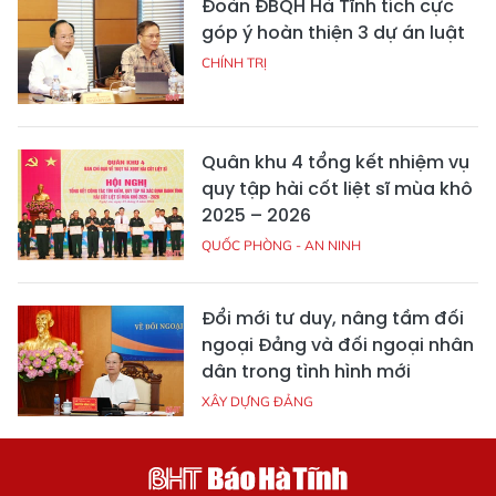
Đoàn ĐBQH Hà Tĩnh tích cực
góp ý hoàn thiện 3 dự án luật
CHÍNH TRỊ
Quân khu 4 tổng kết nhiệm vụ
quy tập hài cốt liệt sĩ mùa khô
2025 – 2026
QUỐC PHÒNG - AN NINH
Đổi mới tư duy, nâng tầm đối
ngoại Đảng và đối ngoại nhân
dân trong tình hình mới
XÂY DỰNG ĐẢNG