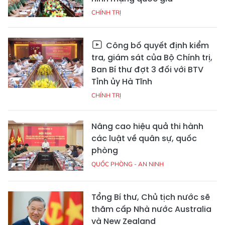
CHÍNH TRỊ
Công bố quyết định kiểm
tra, giám sát của Bộ Chính trị,
Ban Bí thư đợt 3 đối với BTV
Tỉnh ủy Hà Tĩnh
CHÍNH TRỊ
Nâng cao hiệu quả thi hành
các luật về quân sự, quốc
phòng
QUỐC PHÒNG - AN NINH
Tổng Bí thư, Chủ tịch nước sẽ
thăm cấp Nhà nước Australia
và New Zealand