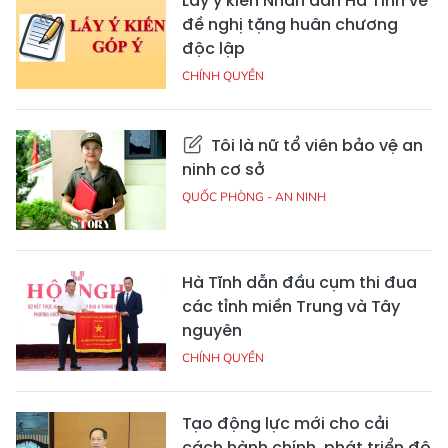
Lấy ý kiến Nhân dân Hà Tĩnh về
đề nghị tặng huân chương
độc lập
CHÍNH QUYỀN
Tôi là nữ tổ viên bảo vệ an
ninh cơ sở
QUỐC PHÒNG - AN NINH
Hà Tĩnh dẫn đầu cụm thi đua
các tỉnh miền Trung và Tây
nguyên
CHÍNH QUYỀN
Tạo động lực mới cho cải
cách hành chính, phát triển đô