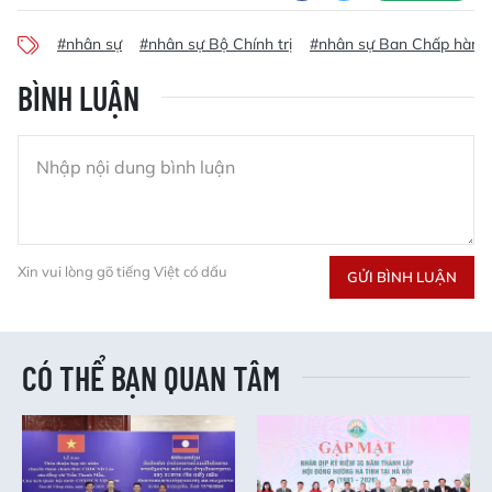
#nhân sự
#nhân sự Bộ Chính trị
#nhân sự Ban Chấp hành
BÌNH LUẬN
Xin vui lòng gõ tiếng Việt có dấu
GỬI BÌNH LUẬN
CÓ THỂ BẠN QUAN TÂM